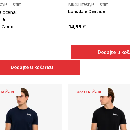
style T-shirt
Muški lifestyle T-shirt
Lonsdale Division
a ocena
:
14,99
€
e Camo
Dodajte u koš
Dodajte u košaricu
 KOŠARICI
-30% U KOŠARICI
Uporedi
Uporedi