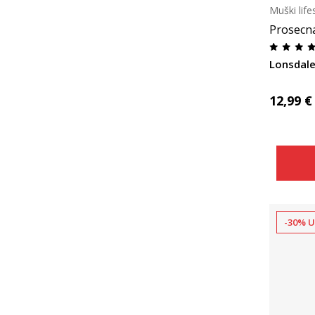
Muški life
Prosecn
Lonsdal
12,99
€
-30% U