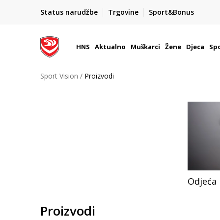
BOX NOW
Status narudžbe
Trgovine
Sport&Bonus
Dostava 1,50 €
| Više od 800 paketomata u Hrvatsko
HNS
Aktualno
Muškarci
Žene
Djeca
Spo
Sport Vision
Proizvodi
Odjeća
Proizvodi