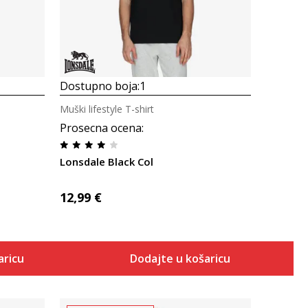
Dostupno boja:
1
Muški lifestyle T-shirt
Prosecna ocena
:
Lonsdale Black Col
12,99
€
aricu
Dodajte u košaricu