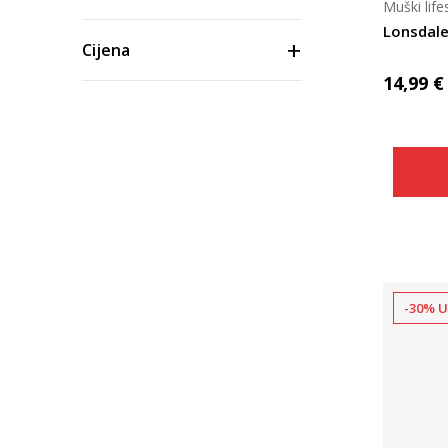
Muški life
Lonsdal
Cijena
14,99
€
-30% U