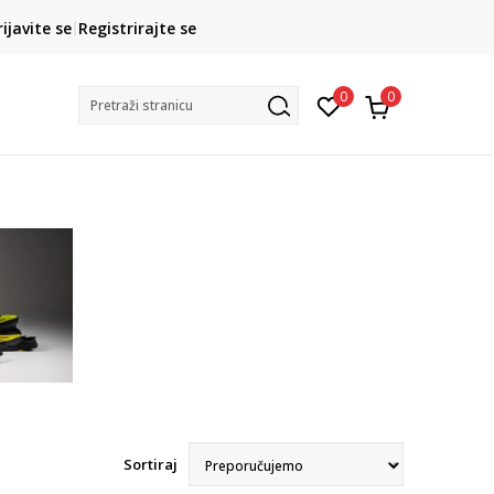
CLICK& COLLECT
rijavite se
Registrirajte se
besplatno preuzimanje u trgovini
0
0
Pretraži stranicu
Sortiraj