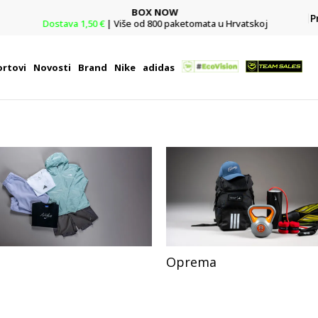
Team Sales
P
j
Vaše mjesto za timske sportove.
rtovi
Novosti
Brand
Nike
adidas
Oprema