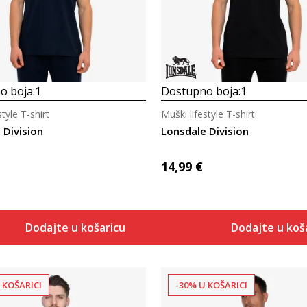
o boja:
1
Dostupno boja:
1
style T-shirt
Muški lifestyle T-shirt
 Division
Lonsdale Division
14,99
€
Dodajte u košaricu
Dodajte u koš
 KOŠARICI
-30% U KOŠARICI