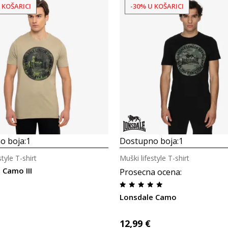
 KOŠARICI
-30% U KOŠARICI
Uporedi
Uporedi
o boja:
1
Dostupno boja:
1
style T-shirt
Muški lifestyle T-shirt
 Camo III
Prosecna ocena
:
Lonsdale Camo
12,99
€