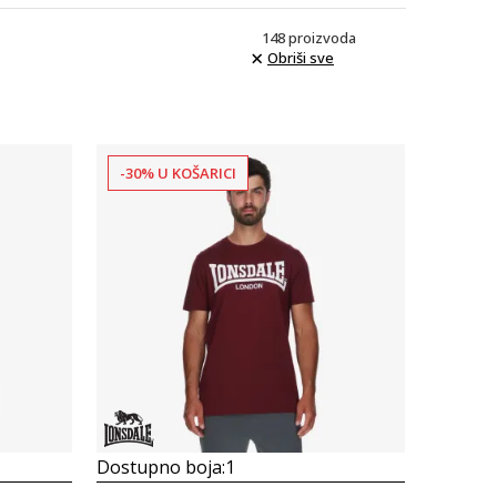
148
proizvoda
Obriši sve
-30% U KOŠARICI
Uporedi
Dostupno boja:
1