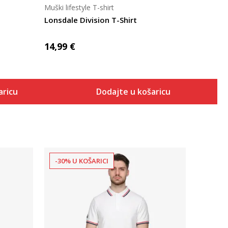
Muški lifestyle T-shirt
Lonsdale Division T-Shirt
14,99
€
aricu
Dodajte u košaricu
-30% U KOŠARICI
Uporedi