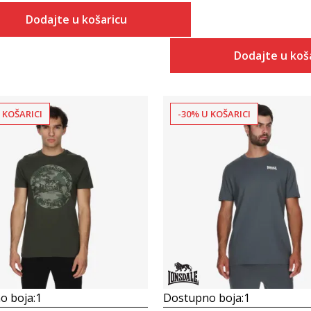
Dodajte u košaricu
Dodajte u koš
 KOŠARICI
-30% U KOŠARICI
Uporedi
Uporedi
o boja:
1
Dostupno boja:
1