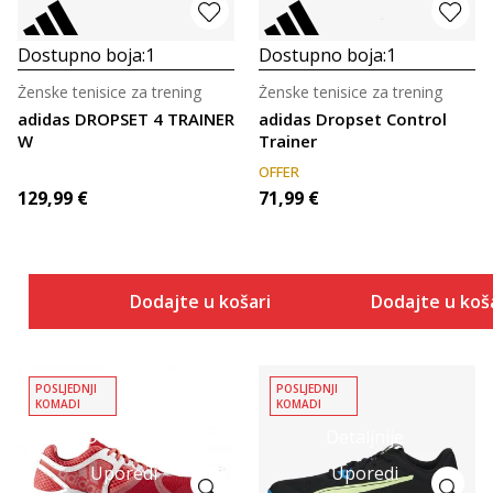
Dostupno boja:
1
Dostupno boja:
1
Ženske tenisice za trening
Ženske tenisice za trening
adidas DROPSET 4 TRAINER
adidas Dropset Control
W
Trainer
OFFER
129,99
€
71,99
€
Dodajte u košaricu
Dodajte u koš
POSLJEDNJI
POSLJEDNJI
KOMADI
KOMADI
Detaljnije
Detaljnije
Uporedi
Uporedi