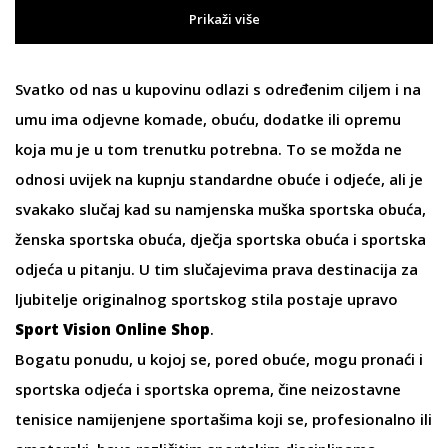
Prikaži više
Svatko od nas u kupovinu odlazi s određenim ciljem i na
umu ima
odjevne
komade,
obuću
, dodatke ili
opremu
koja mu je u tom trenutku potrebna. To se možda ne
odnosi uvijek na kupnju standardne obuće i odjeće, ali je
svakako slučaj kad su namjenska
muška sportska obuća
,
ženska sportska obuća
,
dječja sportska obuća
i sportska
odjeća u pitanju. U tim slučajevima prava destinacija za
ljubitelje originalnog sportskog stila postaje upravo
Sport Vision Online Shop
.
Bogatu ponudu, u kojoj se, pored obuće, mogu pronaći i
sportska odjeća i sportska oprema, čine neizostavne
tenisice
namijenjene sportašima koji se, profesionalno ili