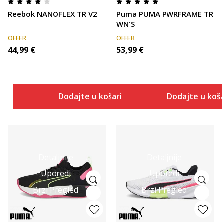
Reebok NANOFLEX TR V2
Puma PUMA PWRFRAME TR
WN'S
OFFER
OFFER
44,99
€
53,99
€
Dodajte u košaricu
Dodajte u koš
Detaljnije
Detaljnije
Uporedi
Uporedi
Brzi Pregled
Brzi Pregled