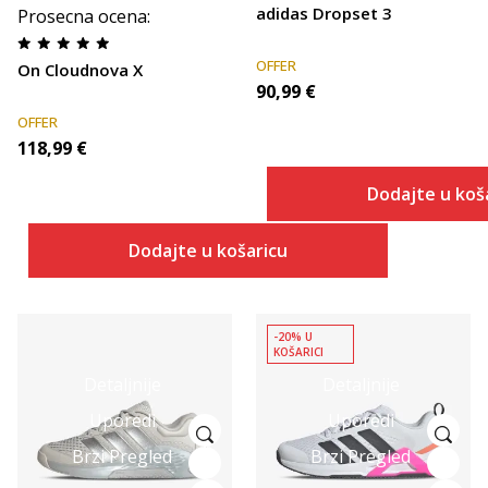
adidas Dropset 3
Prosecna ocena
:
OFFER
On Cloudnova X
90,99
€
OFFER
118,99
€
Dodajte u koš
Dodajte u košaricu
-20% U
KOŠARICI
Detaljnije
Detaljnije
Uporedi
Uporedi
Brzi Pregled
Brzi Pregled