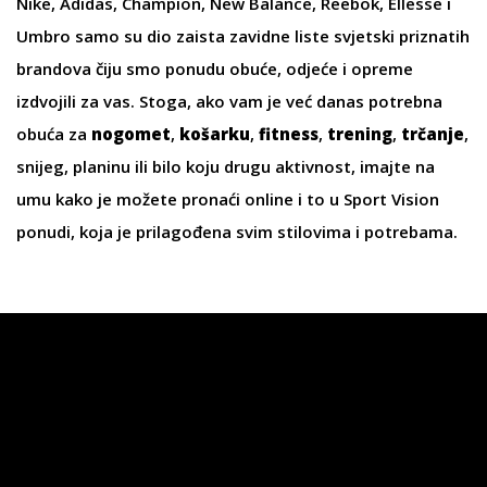
Nike
,
Adidas
,
Champion
,
New Balance
,
Reebok
,
Ellesse
i
Umbro
samo su dio zaista zavidne liste svjetski priznatih
brandova čiju smo ponudu obuće, odjeće i opreme
izdvojili za vas. Stoga, ako vam je već danas potrebna
obuća za
nogomet
,
košarku
,
fitness
,
trening
,
trčanje
,
snijeg, planinu ili bilo koju drugu aktivnost, imajte na
umu kako je možete pronaći online i to u Sport Vision
ponudi, koja je prilagođena svim stilovima i potrebama.