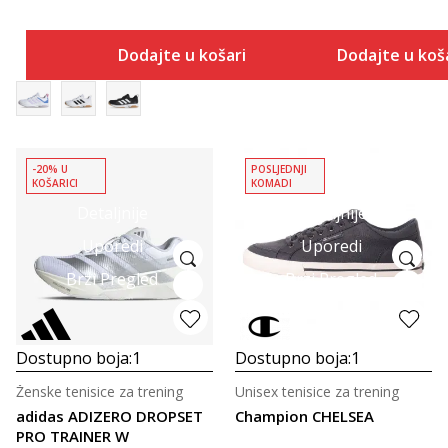
Dodajte u košaricu
Dodajte u koš
-20% U
POSLJEDNJI
KOŠARICI
KOMADI
Detaljnije
Detaljnije
Uporedi
Uporedi
Brzi Pregled
Brzi Pregled
Dostupno boja:
1
Dostupno boja:
1
Ženske tenisice za trening
Unisex tenisice za trening
adidas ADIZERO DROPSET
Champion CHELSEA
PRO TRAINER W