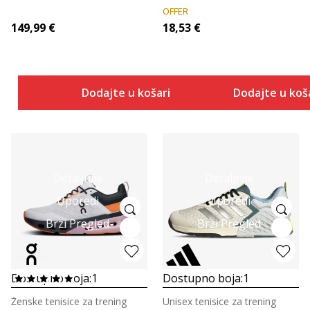
OFFER
149,99
€
18,53
€
Dodajte u košaricu
Dodajte u koš
Detaljnije
Detaljnije
Uporedi
Uporedi
Brzi Pregled
Brzi Pregled
Dostupno boja:
1
Dostupno boja:
1
Ženske tenisice za trening
Unisex tenisice za trening