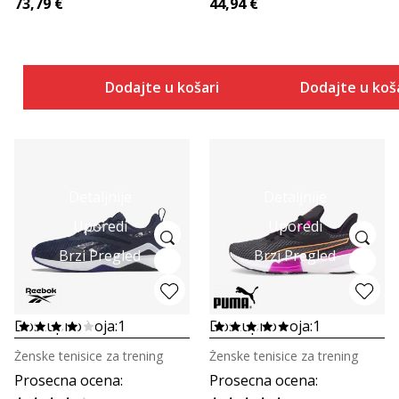
73,79
€
44,94
€
Dodajte u košaricu
Dodajte u koš
Detaljnije
Detaljnije
Uporedi
Uporedi
Brzi Pregled
Brzi Pregled
Dostupno boja:
1
Dostupno boja:
1
Ženske tenisice za trening
Ženske tenisice za trening
Prosecna ocena
:
Prosecna ocena
: