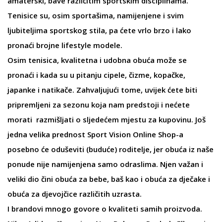
amaterski, bave različitim sportskim disciplinama.
Tenisice
su, osim sportašima, namijenjene i svim
ljubiteljima sportskog stila, pa ćete vrlo brzo i lako
pronaći brojne
lifestyle modele
.
Osim tenisica, kvalitetna i udobna obuća može se
pronaći i kada su u pitanju cipele,
čizme
, kopačke,
japanke
i
natikače
. Zahvaljujući tome, uvijek ćete biti
pripremljeni za sezonu koja nam predstoji i nećete
morati razmišljati o sljedećem mjestu za kupovinu. Još
jedna velika prednost Sport Vision Online Shop-a
posebno će oduševiti (buduće) roditelje, jer obuća iz naše
ponude nije namijenjena samo odraslima. Njen važan i
veliki dio čini obuća za
bebe
, baš kao i
obuća za dječake
i
obuća za djevojčice
različitih uzrasta.
I brandovi mnogo govore o kvaliteti samih proizvoda.