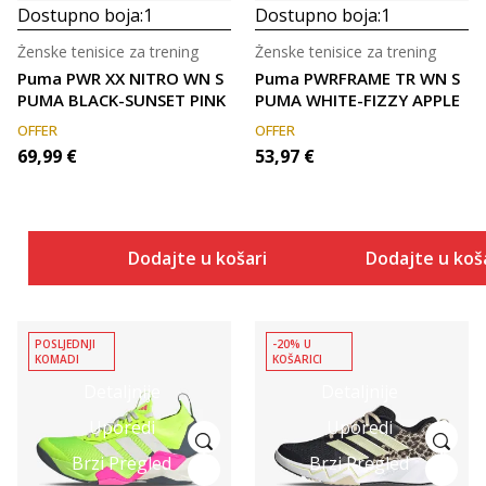
Dostupno boja:
1
Dostupno boja:
1
Ženske tenisice za trening
Ženske tenisice za trening
Puma PWR XX NITRO WN S
Puma PWRFRAME TR WN S
PUMA BLACK-SUNSET PINK
PUMA WHITE-FIZZY APPLE
OFFER
OFFER
69,99
€
53,97
€
Dodajte u košaricu
Dodajte u koš
POSLJEDNJI
-20% U
KOMADI
KOŠARICI
Detaljnije
Detaljnije
Uporedi
Uporedi
Brzi Pregled
Brzi Pregled