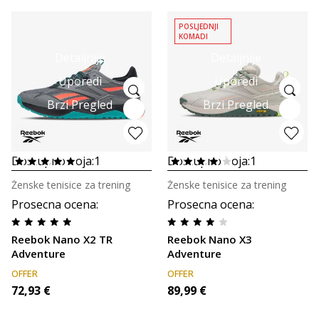
POSLJEDNJI
KOMADI
Detaljnije
Detaljnije
Uporedi
Uporedi
Brzi Pregled
Brzi Pregled
Dostupno boja:
1
Dostupno boja:
1
Ženske tenisice za trening
Ženske tenisice za trening
Prosecna ocena
:
Prosecna ocena
:
Reebok Nano X2 TR
Reebok Nano X3
Adventure
Adventure
OFFER
OFFER
72,93
€
89,99
€