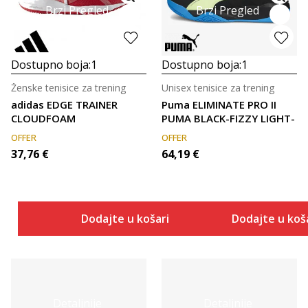
Brzi Pregled
Brzi Pregled
Dostupno boja:
1
Dostupno boja:
1
Ženske tenisice za trening
Unisex tenisice za trening
adidas EDGE TRAINER
Puma ELIMINATE PRO II
CLOUDFOAM
PUMA BLACK-FIZZY LIGHT-
OFFER
OFFER
37,76
€
64,19
€
Dodajte u košaricu
Dodajte u koš
Detaljnije
Detaljnije