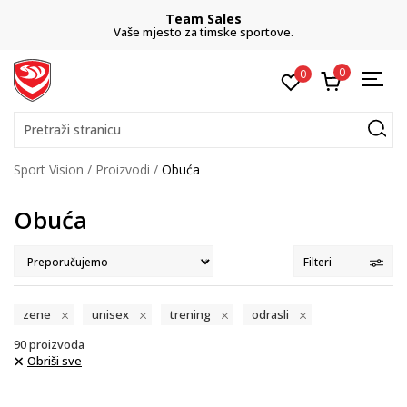
Team Sales
Vaše mjesto za timske sportove.
0
0
Pretraži stranicu
Sport Vision
Proizvodi
Obuća
Obuća
Filteri
zene
unisex
trening
odrasli
90
proizvoda
Obriši sve