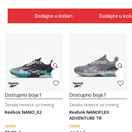
Dodajte u košaricu
Dodajte u koš
Detaljnije
Detaljnije
Uporedi
Uporedi
Brzi Pregled
Brzi Pregled
Dostupno boja:
1
Dostupno boja:
1
Ženske tenisice za trening
Ženske tenisice za trening
Reebok NANO_X2
Reebok NANOFLEX
ADVENTURE TR
OFFER
OFFER