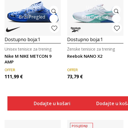
Uporedi
Uporedi
Brzi Pregled
Brzi Pregled
Dostupno boja:
1
Dostupno boja:
1
Unisex tenisice za trening
Ženske tenisice za trening
Nike M NIKE METCON 9
Reebok NANO X2
AMP
OFFER
OFFER
111,99
€
73,79
€
Dodajte u košaricu
Dodajte u koš
POSLJEDNJI