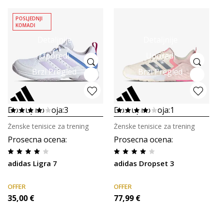
POSLJEDNJI
KOMADI
Detaljnije
Detaljnije
Uporedi
Uporedi
Brzi Pregled
Brzi Pregled
Dostupno boja:
3
Dostupno boja:
1
Ženske tenisice za trening
Ženske tenisice za trening
Prosecna ocena
:
Prosecna ocena
:
adidas Ligra 7
adidas Dropset 3
OFFER
OFFER
35,00
€
77,99
€