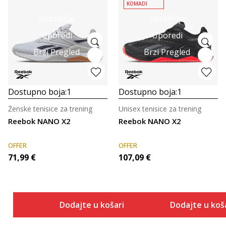
KOMADI
Detaljnije
Detaljnije
Uporedi
Uporedi
Brzi Pregled
Brzi Pregled
Dostupno boja:
1
Dostupno boja:
1
Ženske tenisice za trening
Unisex tenisice za trening
Reebok NANO X2
Reebok NANO X2
OFFER
OFFER
71,99
€
107,09
€
Dodajte u košaricu
Dodajte u koš