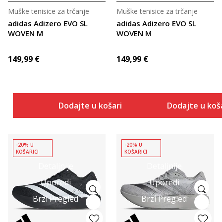
Muške tenisice za trčanje
Muške tenisice za trčanje
adidas Adizero EVO SL
adidas Adizero EVO SL
WOVEN M
WOVEN M
149,99
€
149,99
€
Dodajte u košaricu
Dodajte u koš
-20% U
-20% U
KOŠARICI
KOŠARICI
Detaljnije
Detaljnije
Uporedi
Uporedi
Brzi Pregled
Brzi Pregled