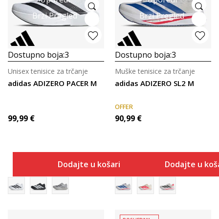
Brzi Pregled
Brzi Pregled
Dostupno boja:
3
Dostupno boja:
3
Unisex tenisice za trčanje
Muške tenisice za trčanje
adidas ADIZERO PACER M
adidas ADIZERO SL2 M
OFFER
99,99
€
90,99
€
Dodajte u košaricu
Dodajte u koš