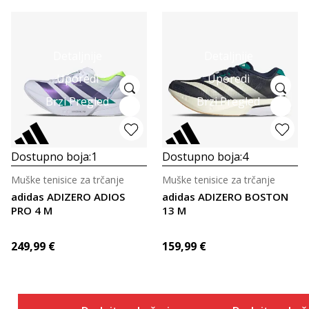
Detaljnije
Detaljnije
Uporedi
Uporedi
Brzi Pregled
Brzi Pregled
Dostupno boja:
1
Dostupno boja:
4
Muške tenisice za trčanje
Muške tenisice za trčanje
adidas ADIZERO ADIOS
adidas ADIZERO BOSTON
PRO 4 M
13 M
249,99
€
159,99
€