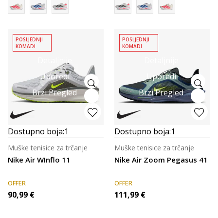
POSLJEDNJI
POSLJEDNJI
KOMADI
KOMADI
Detaljnije
Detaljnije
Uporedi
Uporedi
Brzi Pregled
Brzi Pregled
Dostupno boja:
1
Dostupno boja:
1
Muške tenisice za trčanje
Muške tenisice za trčanje
Nike Air WInflo 11
Nike Air Zoom Pegasus 41
OFFER
OFFER
90,99
€
111,99
€