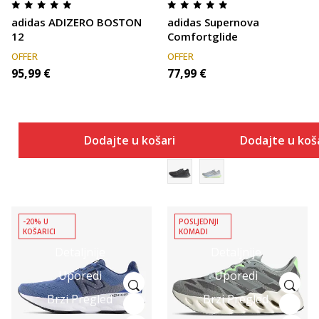
adidas ADIZERO BOSTON
adidas Supernova
12
Comfortglide
OFFER
OFFER
95,99
€
77,99
€
Dodajte u košaricu
Dodajte u koš
-20% U
POSLJEDNJI
KOŠARICI
KOMADI
Detaljnije
Detaljnije
Uporedi
Uporedi
Brzi Pregled
Brzi Pregled