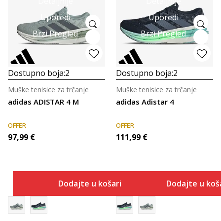
Detaljnije
Detaljnije
Uporedi
Uporedi
Brzi Pregled
Brzi Pregled
Dostupno boja:
2
Dostupno boja:
2
Muške tenisice za trčanje
Muške tenisice za trčanje
adidas ADISTAR 4 M
adidas Adistar 4
OFFER
OFFER
97,99
€
111,99
€
Dodajte u košaricu
Dodajte u koš