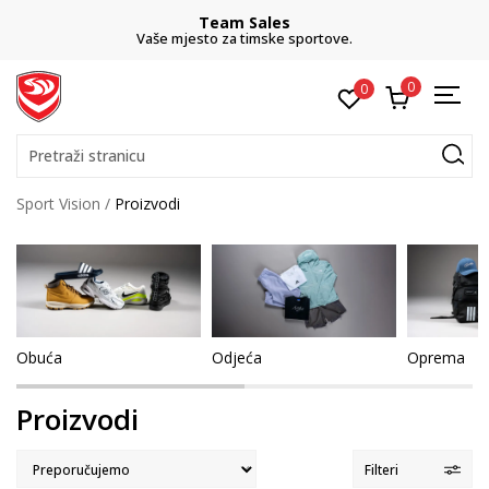
Team Sales
Vaše mjesto za timske sportove.
0
0
Pretraži stranicu
Sport Vision
Proizvodi
Obuća
Odjeća
Oprema
Proizvodi
Filteri