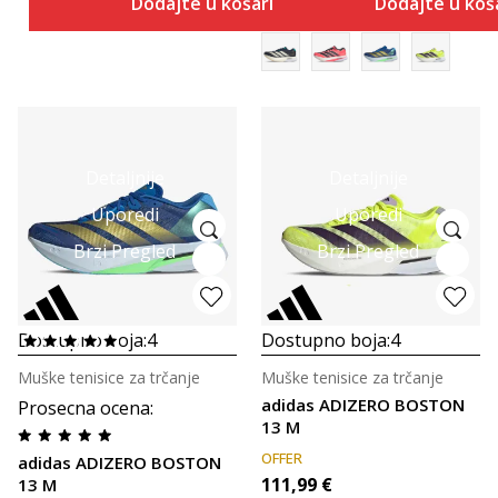
Dodajte u košaricu
Dodajte u koš
Detaljnije
Detaljnije
Uporedi
Uporedi
Brzi Pregled
Brzi Pregled
Dostupno boja:
4
Dostupno boja:
4
Muške tenisice za trčanje
Muške tenisice za trčanje
adidas ADIZERO BOSTON
Prosecna ocena
:
13 M
OFFER
adidas ADIZERO BOSTON
111,99
€
13 M