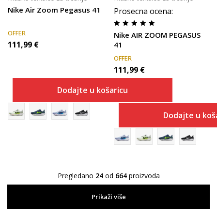
Nike Air Zoom Pegasus 41
Prosecna ocena
:
OFFER
Nike AIR ZOOM PEGASUS
111,99
€
41
OFFER
111,99
€
Dodajte u košaricu
Dodajte u koš
Pregledano
24
od
664
proizvoda
Prikaži više