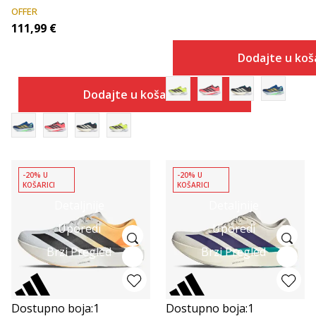
OFFER
111,99
€
Dodajte u koš
Dodajte u košaricu
-20% U
-20% U
KOŠARICI
KOŠARICI
Detaljnije
Detaljnije
Uporedi
Uporedi
Brzi Pregled
Brzi Pregled
Dostupno boja:
1
Dostupno boja:
1