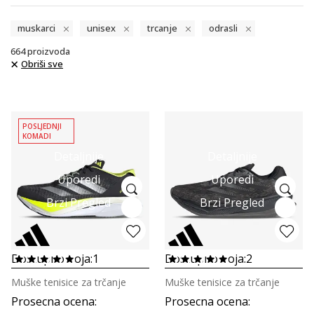
muskarci
unisex
trcanje
odrasli
664
proizvoda
Obriši sve
POSLJEDNJI
KOMADI
Detaljnije
Detaljnije
Uporedi
Uporedi
Brzi Pregled
Brzi Pregled
Dostupno boja:
1
Dostupno boja:
2
Muške tenisice za trčanje
Muške tenisice za trčanje
Prosecna ocena
:
Prosecna ocena
: