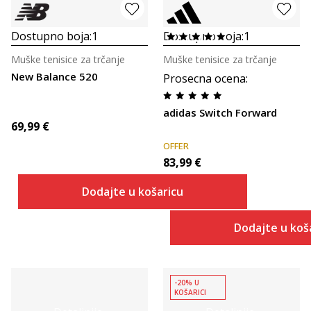
Dostupno boja:
1
Dostupno boja:
1
Muške tenisice za trčanje
Muške tenisice za trčanje
New Balance 520
Prosecna ocena
:
adidas Switch Forward
69,99
€
OFFER
83,99
€
Dodajte u košaricu
Dodajte u koš
-20% U
KOŠARICI