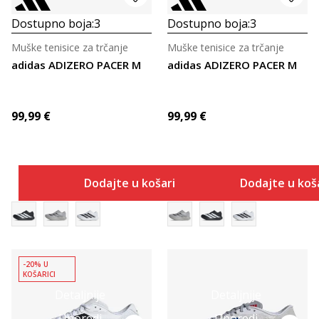
Dostupno boja:
3
Dostupno boja:
3
Muške tenisice za trčanje
Muške tenisice za trčanje
adidas ADIZERO PACER M
adidas ADIZERO PACER M
99,99
€
99,99
€
Dodajte u košaricu
Dodajte u koš
-20% U
KOŠARICI
Detaljnije
Detaljnije
Uporedi
Uporedi