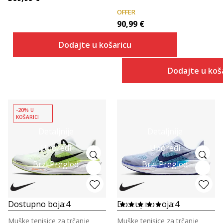
OFFER
90,99
€
Dodajte u košaricu
Dodajte u koš
-20% U
KOŠARICI
Detaljnije
Detaljnije
Uporedi
Uporedi
Brzi Pregled
Brzi Pregled
Dostupno boja:
4
Dostupno boja:
4
Muške tenisice za trčanje
Muške tenisice za trčanje