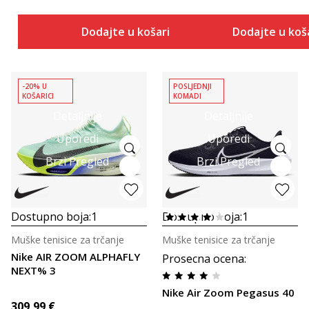
Dodajte u košaricu
Dodajte u koš
-20% U
POSLJEDNJI
KOŠARICI
KOMADI
Detaljnije
Detaljnije
Uporedi
Uporedi
Brzi Pregled
Brzi Pregled
Dostupno boja:
1
Dostupno boja:
1
Muške tenisice za trčanje
Muške tenisice za trčanje
Nike AIR ZOOM ALPHAFLY
Prosecna ocena
:
NEXT% 3
Nike Air Zoom Pegasus 40
309,99
€