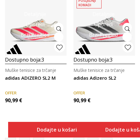
POSLJEDNJI
KOMADI
Detaljnije
Detaljnije
Uporedi
Uporedi
Brzi Pregled
Brzi Pregled
Dostupno boja:
3
Dostupno boja:
3
Muške tenisice za trčanje
Muške tenisice za trčanje
adidas ADIZERO SL2 M
adidas Adizero SL2
OFFER
OFFER
90,99
€
90,99
€
Dodajte u košaricu
Dodajte u koš