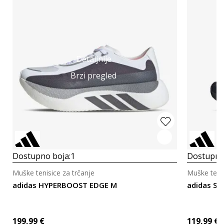
Detaljnije
Brzi pregled
Dostupno boja:
1
Dostupno
Muške tenisice za trčanje
Muške tenis
adidas HYPERBOOST EDGE M
adidas S
199,99
€
119,99
€