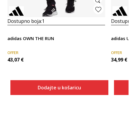
Dostupno boja:
1
Dostupno
adidas OWN THE RUN
adidas Ul
OFFER
OFFER
43,07
€
34,99
€
Dodajte u košaricu
Veličina
Dodaj u košaricu
XS
S