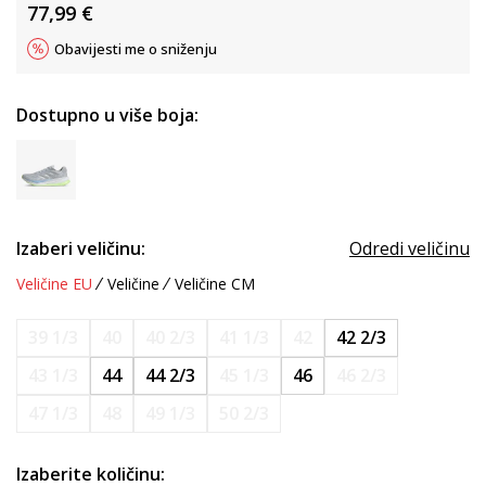
77,99
€
Obavijesti me o sniženju
Dostupno u više boja:
Izaberi veličinu:
Odredi veličinu
Veličine EU
Veličine
Veličine CM
39 1/3
40
40 2/3
41 1/3
42
42 2/3
43 1/3
44
44 2/3
45 1/3
46
46 2/3
47 1/3
48
49 1/3
50 2/3
Izaberite količinu: