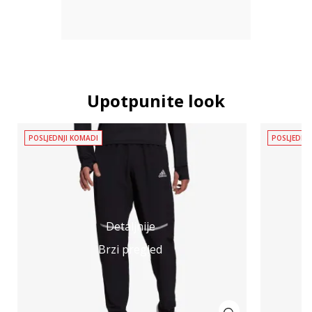
Upotpunite look
POSLJEDNJI KOMADI
POSLJEDNJ
Detaljnije
Brzi pregled