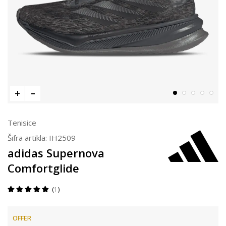
Tenisice
Šifra artikla:
IH2509
adidas Supernova
Comfortglide
1
OFFER