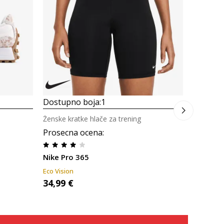
Dostupno boja:
1
Dostupn
Ženske kratke hlače za trening
Natikače 
Prosecna ocena
:
Prosecn
Nike Pro 365
adidas A
Eco Vision
Eco Vision
34,99
€
19,99
€