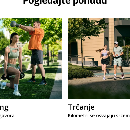
Pogledajte ponudu
ing
Trčanje
govora
Kilometri se osvajaju srcem