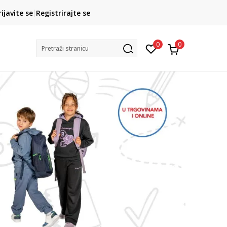
ROK ISPORUKE
rijavite se
Registrirajte se
3 do 5 radnih dana
0
0
Pretraži stranicu