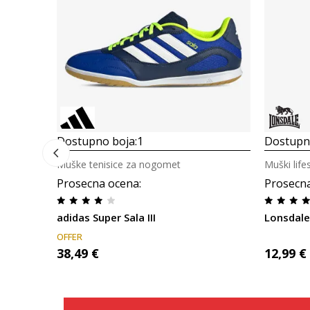
Dostupno boja:
1
Dostupn
Muške tenisice za nogomet
Muški lifes
Prosecna ocena
:
Prosecn
adidas Super Sala III
Lonsdale
OFFER
38,49
€
12,99
€