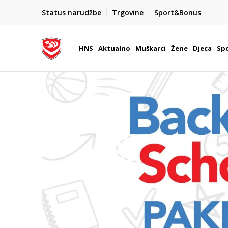
Team Sales
Status narudžbe
Trgovine
Sport&Bonus
 u Hrvatskoj
Vaše mjesto za timske sportove.
HNS
Aktualno
Muškarci
Žene
Djeca
Spo
Sport Vision