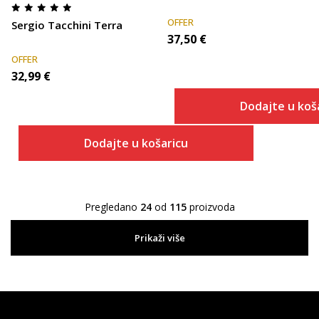
OFFER
Sergio Tacchini Terra
37,50
€
OFFER
32,99
€
Dodajte u koš
Dodajte u košaricu
Pregledano
24
od
115
proizvoda
Prikaži više