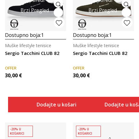
Uporedi
Uporedi
Brzi Pregled
Brzi Pregled
Dostupno boja:
1
Dostupno boja:
1
Muške lifestyle tenisice
Muške lifestyle tenisice
Sergio Tacchini CLUB 82
Sergio Tacchini CLUB 82
OFFER
OFFER
30,00
€
30,00
€
Dodajte u košaricu
Dodajte u koš
-20% U
-20% U
KOŠARICI
KOŠARICI