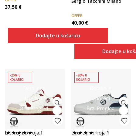
Sergio Tacchini Milano
37,50
€
OFFER
40,00
€
Dodajte u košaricu
Dodajte u koš
-20% U
-20% U
KOŠARICI
KOŠARICI
Detaljnije
Detaljnije
Uporedi
Uporedi
Brzi Pregled
Brzi Pregled
Dostupno boja:
1
Dostupno boja:
1