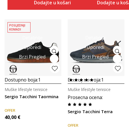
Dodajte u košaricu
Dodajte u koš
POSLJEDNJI
KOMADI
Detaljnije
Detaljnije
Uporedi
Uporedi
Brzi Pregled
Brzi Pregled
Dostupno boja:
1
Dostupno boja:
1
Muške lifestyle tenisice
Muške lifestyle tenisice
Sergio Tacchini Taormina
Prosecna ocena
:
OFFER
Sergio Tacchini Terra
40,00
€
OFFER