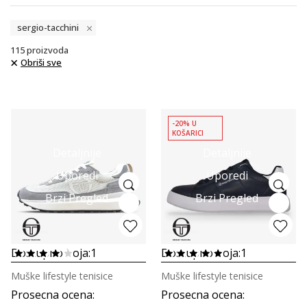
sergio-tacchini
115
proizvoda
Obriši sve
-20% U
KOŠARICI
Detaljnije
Detaljnije
Uporedi
Uporedi
Brzi Pregled
Brzi Pregled
Dostupno boja:
1
Dostupno boja:
1
Muške lifestyle tenisice
Muške lifestyle tenisice
Prosecna ocena
:
Prosecna ocena
: