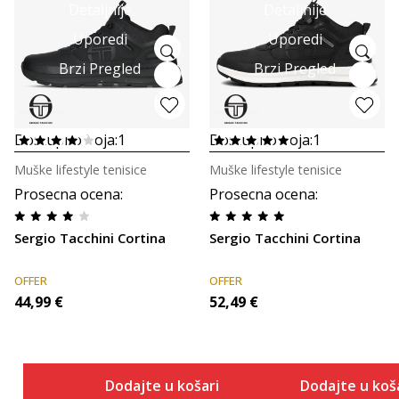
Detaljnije
Detaljnije
Uporedi
Uporedi
Brzi Pregled
Brzi Pregled
Dostupno boja:
1
Dostupno boja:
1
Muške lifestyle tenisice
Muške lifestyle tenisice
Prosecna ocena
:
Prosecna ocena
:
Sergio Tacchini Cortina
Sergio Tacchini Cortina
OFFER
OFFER
44,99
€
52,49
€
Dodajte u košaricu
Dodajte u koš