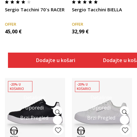
Sergio Tacchini 70's RACER
Sergio Tacchini BIELLA
OFFER
OFFER
45,00
€
32,99
€
Dodajte u košaricu
Dodajte u koš
-20% U
-20% U
KOŠARICI
KOŠARICI
Detaljnije
Detaljnije
Uporedi
Uporedi
Brzi Pregled
Brzi Pregled