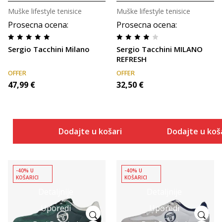
Muške lifestyle tenisice
Muške lifestyle tenisice
Prosecna ocena
:
Prosecna ocena
:
Sergio Tacchini Milano
Sergio Tacchini MILANO
REFRESH
OFFER
OFFER
47,99
€
32,50
€
Dodajte u košaricu
Dodajte u koš
-40% U
-40% U
KOŠARICI
KOŠARICI
Detaljnije
Detaljnije
Uporedi
Uporedi