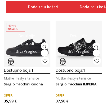
Dodajte u košaricu
Dodajte u koš
-20% U
KOŠARICI
Detaljnije
Detaljnije
Uporedi
Uporedi
Brzi Pregled
Brzi Pregled
Dostupno boja:
1
Dostupno boja:
1
Muške lifestyle tenisice
Muške lifestyle tenisice
Sergio Tacchini Girona
Sergio Tacchini IMPERIA
OFFER
OFFER
35,99
€
37,50
€