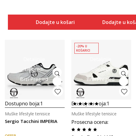
Dodajte u košaricu
Dodajte u koš
-20% U
KOŠARICI
Detaljnije
Detaljnije
Uporedi
Uporedi
Brzi Pregled
Brzi Pregled
Dostupno boja:
1
Dostupno boja:
1
Muške lifestyle tenisice
Muške lifestyle tenisice
Sergio Tacchini IMPERIA
Prosecna ocena
:
OFFER