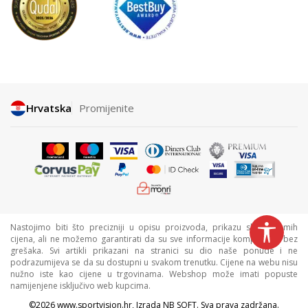
Hrvatska
Promijenite
Nastojimo biti što precizniji u opisu proizvoda, prikazu slika i samih
cijena, ali ne možemo garantirati da su sve informacije kompletne i bez
grešaka. Svi artikli prikazani na stranici su dio naše ponude i ne
podrazumijeva se da su dostupni u svakom trenutku. Cijene na webu nisu
nužno iste kao cijene u trgovinama. Webshop može imati popuste
namijenjene isključivo web kupcima.
©2026
www.sportvision.hr
, Izrada
NB SOFT
. Sva prava zadržana.