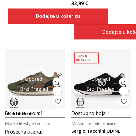
32,99
€
Dodajte u košaricu
Dodajte u koš
-20% U
KOŠARICI
Detaljnije
Detaljnije
Uporedi
Uporedi
Brzi Pregled
Brzi Pregled
Dostupno boja:
1
Dostupno boja:
1
Muške lifestyle tenisice
Muške lifestyle tenisice
Sergio Tacchini UDINE
Prosecna ocena
: