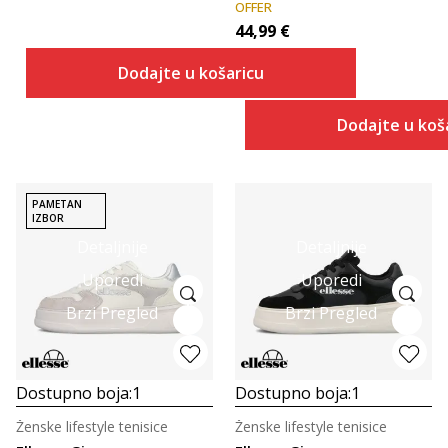
OFFER
44,99
€
Dodajte u košaricu
Dodajte u koš
PAMETAN
IZBOR
Detaljnije
Detaljnije
Uporedi
Uporedi
Brzi Pregled
Brzi Pregled
Dostupno boja:
1
Dostupno boja:
1
Ženske lifestyle tenisice
Ženske lifestyle tenisice