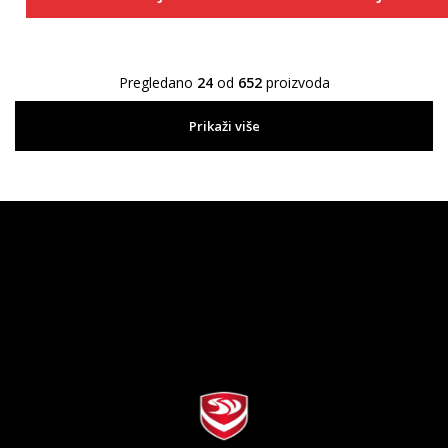
Pregledano
24
od
652
proizvoda
Prikaži više