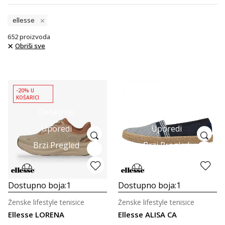
ellesse
652
proizvoda
Obriši sve
-20% U
KOŠARICI
Detaljnije
Detaljnije
Uporedi
Uporedi
Brzi Pregled
Brzi Pregled
Dostupno boja:
1
Dostupno boja:
1
Ženske lifestyle tenisice
Ženske lifestyle tenisice
Ellesse LORENA
Ellesse ALISA CA