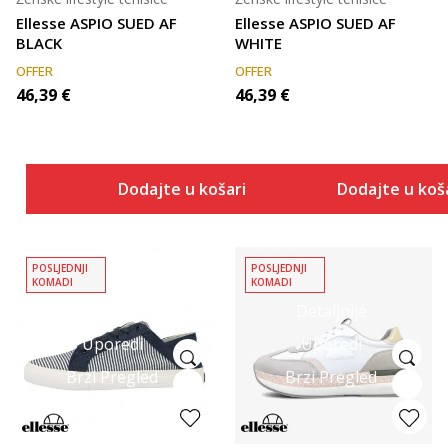
Ellesse ASPIO SUED AF
Ellesse ASPIO SUED AF
BLACK
WHITE
OFFER
OFFER
46,39
€
46,39
€
Dodajte u košaricu
Dodajte u koš
POSLJEDNJI
POSLJEDNJI
KOMADI
KOMADI
Detaljnije
Detaljnije
Uporedi
Uporedi
Brzi Pregled
Brzi Pregled