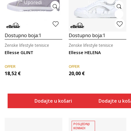
Uporedi
Uporedi
Brzi Pregled
Brzi Pregled
Dostupno boja:
1
Dostupno boja:
1
Ženske lifestyle tenisice
Ženske lifestyle tenisice
Ellesse GLINT
Ellesse HELENA
OFFER
OFFER
18,52
€
20,00
€
Dodajte u košaricu
Dodajte u koš
POSLJEDNJI
KOMADI