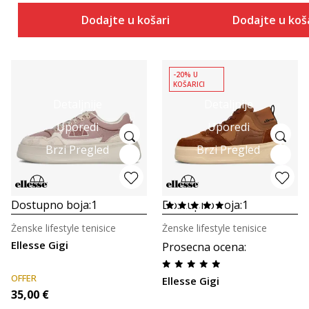
Dodajte u košaricu
Dodajte u koš
-20% U
KOŠARICI
Detaljnije
Detaljnije
Uporedi
Uporedi
Brzi Pregled
Brzi Pregled
Dostupno boja:
1
Dostupno boja:
1
Ženske lifestyle tenisice
Ženske lifestyle tenisice
Ellesse Gigi
Prosecna ocena
:
OFFER
Ellesse Gigi
35,00
€