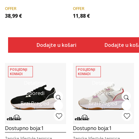
OFFER
OFFER
38,99
€
11,88
€
Dodajte u košaricu
Dodajte u koš
POSLJEDNJI
POSLJEDNJI
KOMADI
KOMADI
Detaljnije
Detaljnije
Uporedi
Uporedi
Brzi Pregled
Brzi Pregled
Dostupno boja:
1
Dostupno boja:
1
Ženske lifestyle tenisice
Ženske lifestyle tenisice