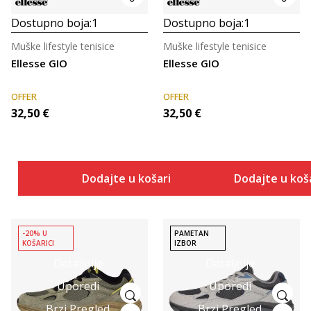
Dostupno boja:
1
Dostupno boja:
1
Muške lifestyle tenisice
Muške lifestyle tenisice
Ellesse GIO
Ellesse GIO
OFFER
OFFER
32,50
€
32,50
€
Dodajte u košaricu
Dodajte u koš
-20% U
PAMETAN
KOŠARICI
IZBOR
Detaljnije
Detaljnije
Uporedi
Uporedi
Brzi Pregled
Brzi Pregled