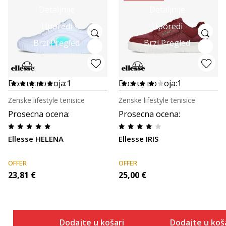
Detaljnije
Detaljnije
Uporedi
Uporedi
Brzi Pregled
Brzi Pregled
Dostupno boja:
1
Dostupno boja:
1
Ženske lifestyle tenisice
Ženske lifestyle tenisice
Prosecna ocena
:
Prosecna ocena
:
Ellesse HELENA
Ellesse IRIS
OFFER
OFFER
23,81
€
25,00
€
Dodajte u košaricu
Dodajte u koš