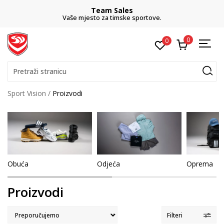
Team Sales
Vaše mjesto za timske sportove.
0
0
Pretraži stranicu
Sport Vision
Proizvodi
Obuća
Odjeća
Oprema
Proizvodi
Filteri