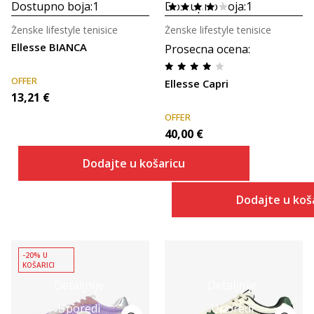
Dostupno boja:
1
Dostupno boja:
1
Ženske lifestyle tenisice
Ženske lifestyle tenisice
Ellesse BIANCA
Prosecna ocena
:
OFFER
Ellesse Capri
13,21
€
OFFER
40,00
€
Dodajte u košaricu
Dodajte u koš
-20% U
KOŠARICI
Detaljnije
Detaljnije
Uporedi
Uporedi