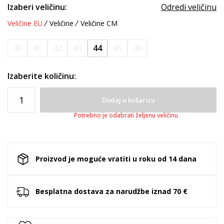
Izaberi veličinu:
Odredi veličinu
Veličine EU
Veličine
Veličine CM
40
41
42
43
44
45
46
Izaberite količinu:
Dodaj u košaricu
Potrebno je odabrati željenu veličinu
Proizvod je moguće vratiti u roku od 14 dana
Besplatna dostava za narudžbe iznad 70 €