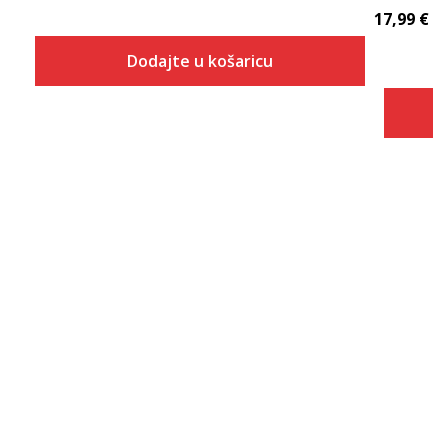
17,99
€
Dodajte u košaricu
Veličina
Dodaj u košaricu
S
M
L
XL
2XL
3XL