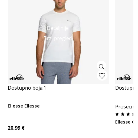
Detaljnije
Brzi pregled
Dostupno boja:
1
Dostupno
Ellesse Ellesse
Prosecna
Ellesse Gr
20,99
€