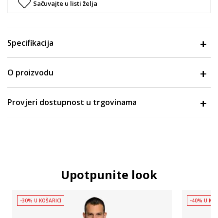
Sačuvajte u listi želja
Specifikacija
O proizvodu
Provjeri dostupnost u trgovinama
Upotpunite look
-30% U KOŠARICI
-40% U KOŠ