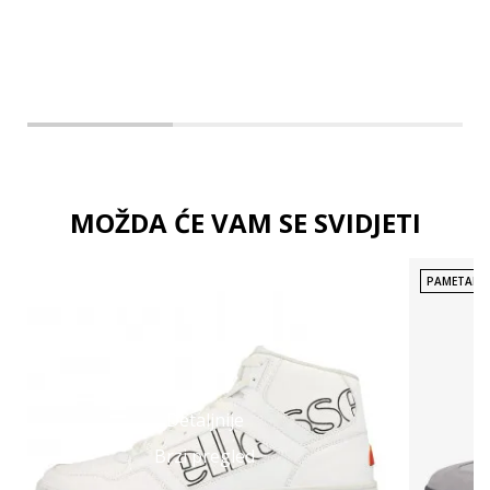
MOŽDA ĆE VAM SE SVIDJETI
PAMETAN 
Detaljnije
Brzi pregled