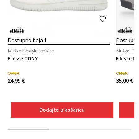
Dostupno boja:
1
Dostupno
Muške lifestyle tenisice
Muške lifes
Ellesse TONY
Ellesse 
OFFER
OFFER
24,99
€
35,00
€
Dodajte u košaricu