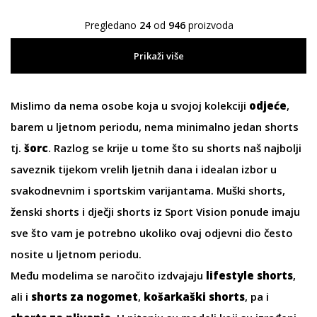
Pregledano
24
od
946
proizvoda
Prikaži više
Mislimo da nema osobe koja u svojoj kolekciji
odjeće
,
barem u ljetnom periodu, nema minimalno jedan
shorts
tj.
šorc
. Razlog se krije u tome što su shorts naš najbolji
saveznik tijekom vrelih ljetnih dana i idealan izbor u
svakodnevnim i sportskim varijantama.
Muški shorts
,
ženski shorts
i
dječji shorts
iz Sport Vision ponude imaju
sve što vam je potrebno ukoliko ovaj odjevni dio često
nosite u ljetnom periodu.
Među modelima se naročito izdvajaju
lifestyle shorts
,
ali i
shorts za nogomet
,
košarkaški shorts
, pa i