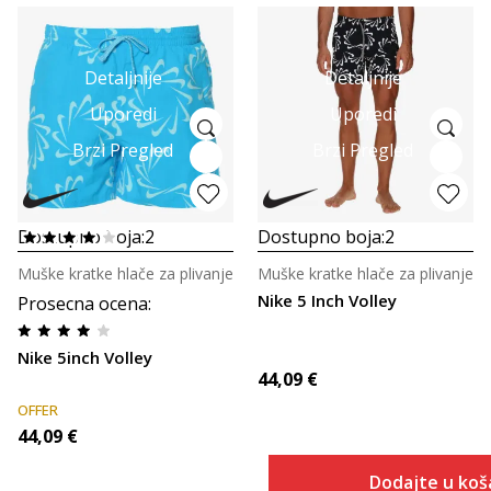
Detaljnije
Detaljnije
Uporedi
Uporedi
Brzi Pregled
Brzi Pregled
Dostupno boja:
2
Dostupno boja:
2
Muške kratke hlače za plivanje
Muške kratke hlače za plivanje
Nike 5 Inch Volley
Prosecna ocena
:
Nike 5inch Volley
44,09
€
OFFER
44,09
€
Dodajte u koš