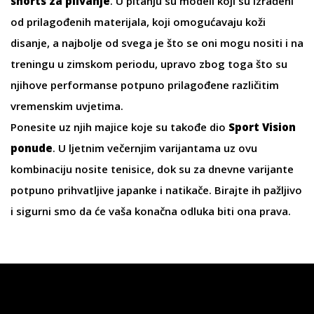
shorts za plivanje
. U pitanju su modeli koji su izrađeni
od prilagođenih materijala, koji omogućavaju koži
disanje, a najbolje od svega je što se oni mogu nositi i na
treningu u zimskom periodu, upravo zbog toga što su
njihove performanse potpuno prilagođene različitim
vremenskim uvjetima.
Ponesite uz njih
majice
koje su takođe dio
Sport Vision
ponude
. U ljetnim večernjim varijantama uz ovu
kombinaciju nosite
tenisice
, dok su za dnevne varijante
potpuno prihvatljive
japanke
i
natikače
. Birajte ih pažljivo
i sigurni smo da će vaša konačna odluka biti ona prava.