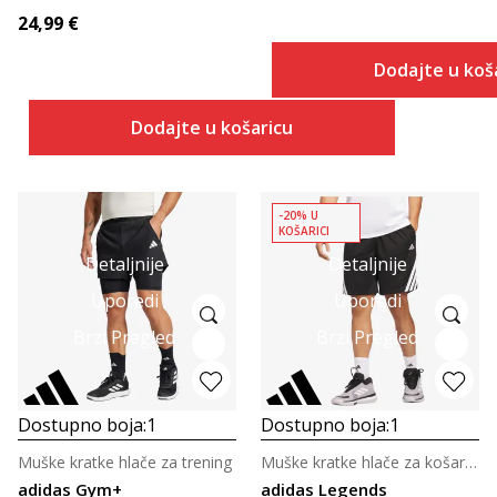
24,99
€
Dodajte u koš
Dodajte u košaricu
-20% U
KOŠARICI
Detaljnije
Detaljnije
Uporedi
Uporedi
Brzi Pregled
Brzi Pregled
Dostupno boja:
1
Dostupno boja:
1
Muške kratke hlače za trening
Muške kratke hlače za košarku
adidas Gym+
adidas Legends