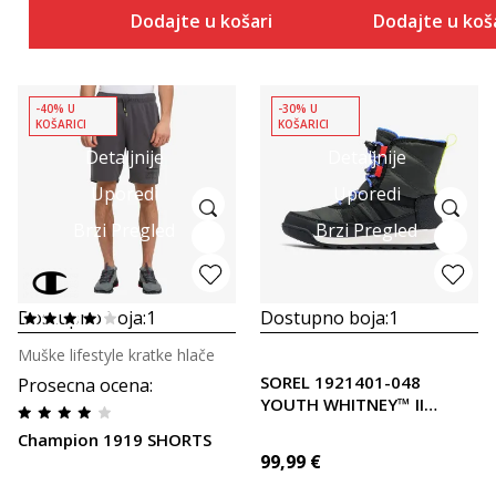
Dodajte u košaricu
Dodajte u koš
-40% U
-30% U
KOŠARICI
KOŠARICI
Detaljnije
Detaljnije
Uporedi
Uporedi
Brzi Pregled
Brzi Pregled
Dostupno boja:
1
Dostupno boja:
1
Muške lifestyle kratke hlače
SOREL 1921401-048
Prosecna ocena
:
YOUTH WHITNEY™ II
SHORT L
Champion 1919 SHORTS
99,99
€