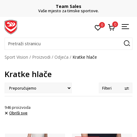
Team Sales
Vaše mjesto za timske sportove.
0
0
Pretraži stranicu
Sport Vision
Proizvodi
Odjeća
Kratke hlače
Kratke hlače
Filteri
946
proizvoda
Obriši sve