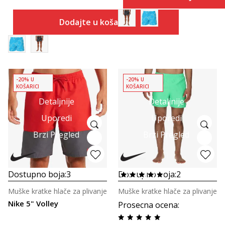
Dodajte u košaricu
-20% U
-20% U
KOŠARICI
KOŠARICI
Detaljnije
Detaljnije
Uporedi
Uporedi
Brzi Pregled
Brzi Pregled
Dostupno boja:
3
Dostupno boja:
2
Muške kratke hlače za plivanje
Muške kratke hlače za plivanje
Nike 5" Volley
Prosecna ocena
: