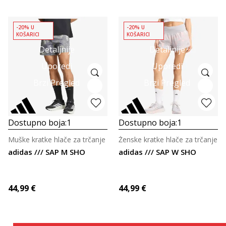
-20% U
-20% U
KOŠARICI
KOŠARICI
Detaljnije
Detaljnije
Uporedi
Uporedi
Brzi Pregled
Brzi Pregled
Dostupno boja:
1
Dostupno boja:
1
Muške kratke hlače za trčanje
Ženske kratke hlače za trčanje
adidas /// SAP M SHO
adidas /// SAP W SHO
44,99
€
44,99
€