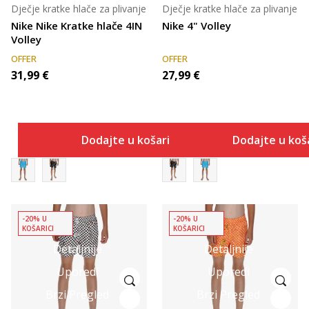
Dječje kratke hlače za plivanje
Dječje kratke hlače za plivanje
Nike Nike Kratke hlače 4IN
Nike 4" Volley
Volley
OFFER
OFFER
31,99
€
27,99
€
Dodajte u košaricu
Dodajte u koš
-20% U
-20% U
KOŠARICI
KOŠARICI
Detaljnije
Detaljnije
Uporedi
Uporedi
Brzi Pregled
Brzi Pregled