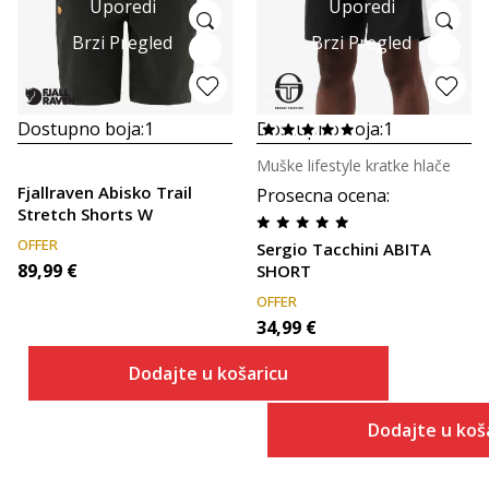
Uporedi
Uporedi
Brzi Pregled
Brzi Pregled
Dostupno boja:
1
Dostupno boja:
1
Muške lifestyle kratke hlače
Fjallraven Abisko Trail
Prosecna ocena
:
Stretch Shorts W
OFFER
Sergio Tacchini ABITA
89,99
€
SHORT
OFFER
34,99
€
Dodajte u košaricu
Dodajte u koš