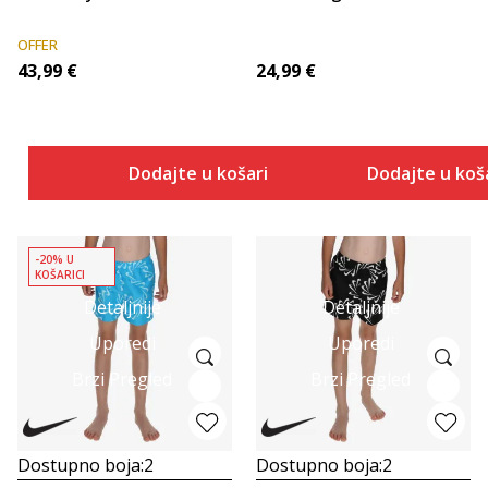
OFFER
43,99
€
24,99
€
Dodajte u košaricu
Dodajte u koš
-20% U
KOŠARICI
Detaljnije
Detaljnije
Uporedi
Uporedi
Brzi Pregled
Brzi Pregled
Dostupno boja:
2
Dostupno boja:
2