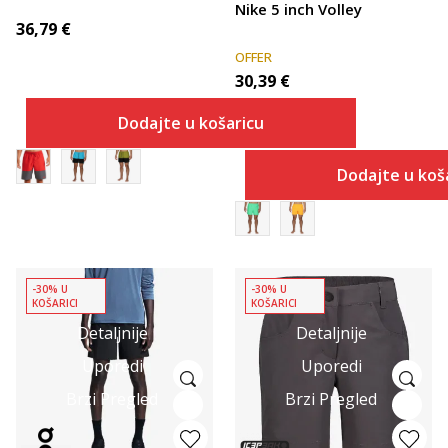
Nike 5 inch Volley
36,79
€
OFFER
30,39
€
Dodajte u košaricu
Dodajte u koš
-30% U
-30% U
KOŠARICI
KOŠARICI
Detaljnije
Detaljnije
Uporedi
Uporedi
Brzi Pregled
Brzi Pregled