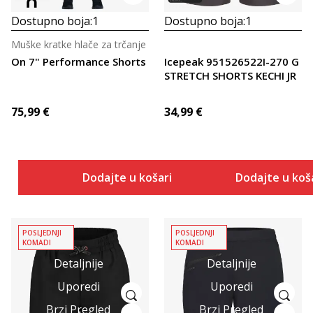
Dostupno boja:
1
Dostupno boja:
1
Muške kratke hlače za trčanje
On 7" Performance Shorts
Icepeak 951526522I-270 G
STRETCH SHORTS KECHI JR
75,99
€
34,99
€
Dodajte u košaricu
Dodajte u koš
POSLJEDNJI
POSLJEDNJI
KOMADI
KOMADI
Detaljnije
Detaljnije
Uporedi
Uporedi
Brzi Pregled
Brzi Pregled