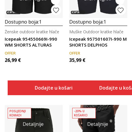
Dostupno boja:
1
Dostupno boja:
1
Ženske outdoor kratke hlače
Muške Outdoor kratke hlače
Icepeak 954550669I-990
Icepeak 957501607I-990 M
WM SHORTS ALTURAS
SHORTS DELPHOS
OFFER
OFFER
26,99
€
35,99
€
Dodajte u košaricu
Dodajte u koš
POSLJEDNJI
-20% U
KOMADI
KOŠARICI
Detaljnije
Detaljnije