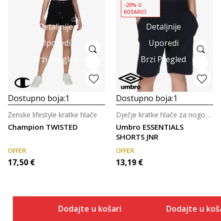
-20% U
KOŠARICI
Detaljnije
Detaljnije
Uporedi
Uporedi
Brzi Pregled
Brzi Pregled
Dostupno boja:
1
Dostupno boja:
1
Ženske lifestyle kratke hlače
Dječje kratke hlače za nogomet
Champion TWISTED
Umbro ESSENTIALS
SHORTS JNR
OFFER
OFFER
17,50
€
13,19
€
Dodajte u košaricu
Dodajte u koš