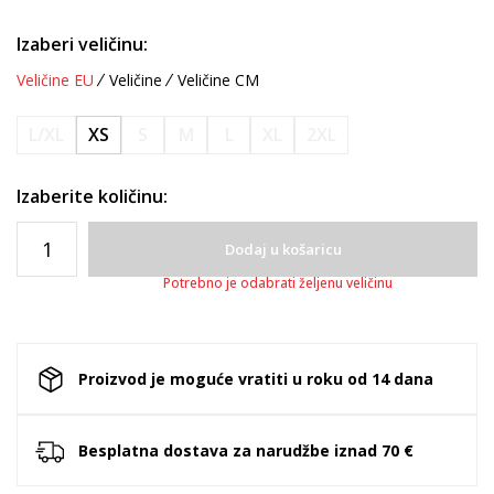
Izaberi veličinu:
Veličine EU
Veličine
Veličine CM
L/XL
XS
S
M
L
XL
2XL
Izaberite količinu:
Dodaj u košaricu
Potrebno je odabrati željenu veličinu
Proizvod je moguće vratiti u roku od 14 dana
Besplatna dostava za narudžbe iznad 70 €