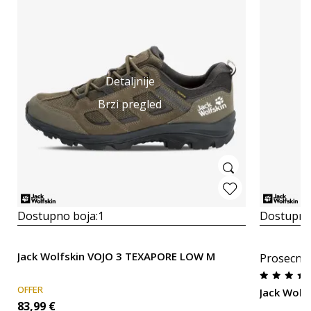
Detaljnije
Brzi pregled
Dostupno boja:
1
Dostupno
Jack Wolfskin VOJO 3 TEXAPORE LOW M
Prosecna
OFFER
Jack Wolfs
83,99
€