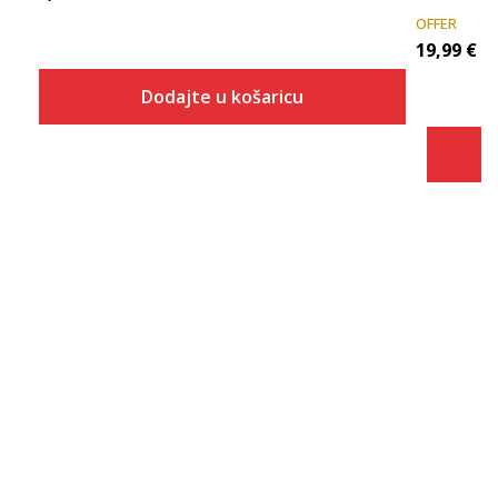
OFFER
19,99
€
Dodajte u košaricu
Veličina
Dodaj u košaricu
7.5
8
8.5
9
9.5
10