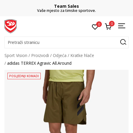
Team Sales
Vaše mjesto za timske sportove.
0
0
Pretraži stranicu
Sport Vision
Proizvodi
Odjeća
Kratke hlače
adidas TERREX Agravic All.Around
POSLJEDNJI KOMADI