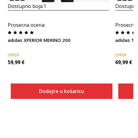
Dostupno boja:
1
Dostupno
Prosecna ocena
:
Prosecna
adidas XPERIOR MERINO 200
adidas Te
OFFER
OFFER
59,99
€
69,99
€
Dodajte u košaricu
Veličina
Dodaj u košaricu
XS
S