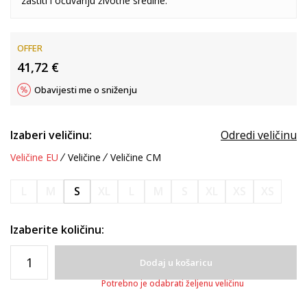
zaštiti i očuvanju životne sredine.
OFFER
41,72
€
Obavijesti me o sniženju
Izaberi veličinu:
Odredi veličinu
Veličine EU
Veličine
Veličine CM
L
M
S
XL
L
M
S
XL
XS
XS
Izaberite količinu:
Dodaj u košaricu
Potrebno je odabrati željenu veličinu