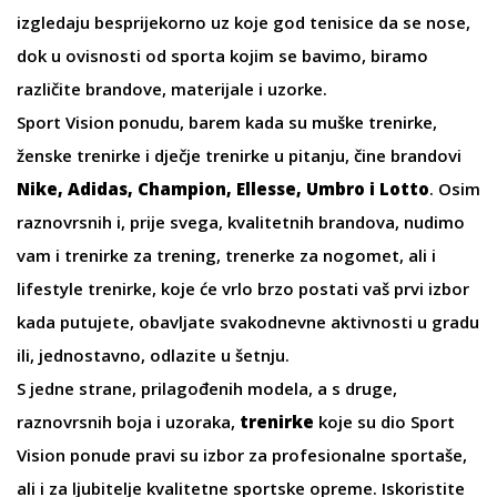
izgledaju besprijekorno uz koje god
tenisice
da se nose,
dok u ovisnosti od sporta kojim se bavimo, biramo
različite brandove, materijale i uzorke.
Sport Vision ponudu, barem kada su
muške trenirke
,
ženske trenirke
i
dječje trenirke
u pitanju, čine brandovi
Nike, Adidas, Champion, Ellesse, Umbro i Lotto
. Osim
raznovrsnih i, prije svega, kvalitetnih brandova, nudimo
vam i
trenirke za trening
,
trenerke za nogomet
, ali i
lifestyle trenirke
, koje će vrlo brzo postati vaš prvi izbor
kada putujete, obavljate svakodnevne aktivnosti u gradu
ili, jednostavno, odlazite u šetnju.
S jedne strane, prilagođenih modela, a s druge,
raznovrsnih boja i uzoraka,
trenirke
koje su dio Sport
Vision ponude pravi su izbor za profesionalne sportaše,
ali i za ljubitelje kvalitetne
sportske opreme
. Iskoristite