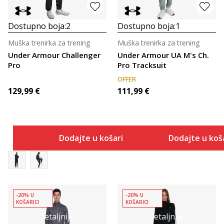
Dostupno boja:
2
Dostupno boja:
1
Muška trenirka za trening
Muška trenirka za trening
Under Armour Challenger
Under Armour UA M's Ch.
Pro
Pro Tracksuit
OFFER
129,99
€
111,99
€
Dodajte u košaricu
Dodajte u koš
-20% U
-20% U
KOŠARICI
KOŠARICI
Detaljnije
Detaljnije