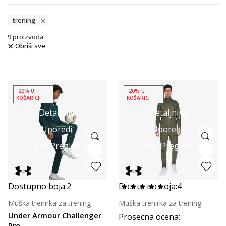
trening
9
proizvoda
Obriši sve
-20% U
-20% U
KOŠARICI
KOŠARICI
Detaljnije
Detaljnije
Uporedi
Uporedi
Brzi Pregled
Brzi Pregled
Dostupno boja:
2
Dostupno boja:
4
Muška trenirka za trening
Muška trenirka za trening
Under Armour Challenger
Prosecna ocena
:
Pro