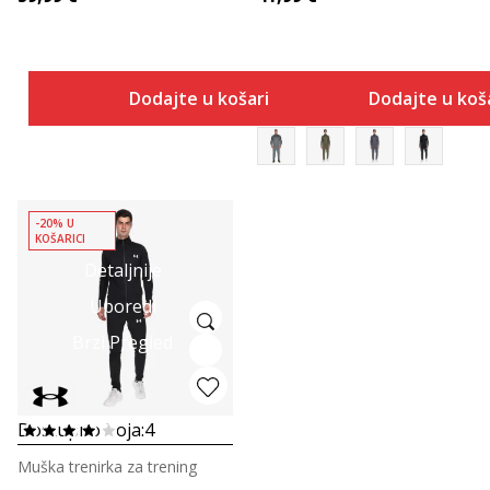
Dodajte u košaricu
Dodajte u koš
-20% U
KOŠARICI
Detaljnije
Uporedi
Brzi Pregled
Dostupno boja:
4
Muška trenirka za trening