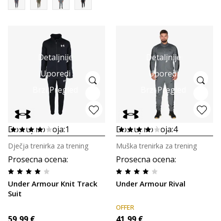
Detaljnije
Detaljnije
Uporedi
Uporedi
Brzi Pregled
Brzi Pregled
Dostupno boja:
1
Dostupno boja:
4
Dječja trenirka za trening
Muška trenirka za trening
Prosecna ocena
:
Prosecna ocena
:
Under Armour Knit Track
Under Armour Rival
Suit
OFFER
59,99
€
41,99
€