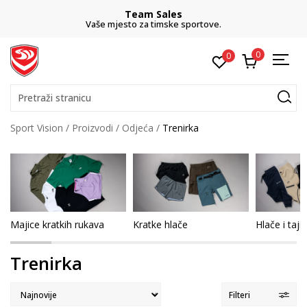
Team Sales
Vaše mjesto za timske sportove.
0
0
Pretraži stranicu
Sport Vision
Proizvodi
Odjeća
Trenirka
Majice kratkih rukava
Kratke hlače
Hlače i taji
Trenirka
Filteri