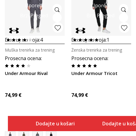
Uporedi
Uporedi
Brzi Pregled
Brzi Pregled
Dostupno boja:
4
Dostupno boja:
1
Muška trenirka za trening
Ženska trenirka za trening
Prosecna ocena
:
Prosecna ocena
:
Under Armour Rival
Under Armour Tricot
74,99
€
74,99
€
Dodajte u košaricu
Dodajte u koš