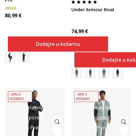
OFFER
Under Armour Rival
80,99
€
74,99
€
Dodajte u košaricu
Dodajte u koš
-20% U
-20% U
KOŠARICI
KOŠARICI
Detaljnije
Detaljnije
Uporedi
Uporedi
Brzi Pregled
Brzi Pregled