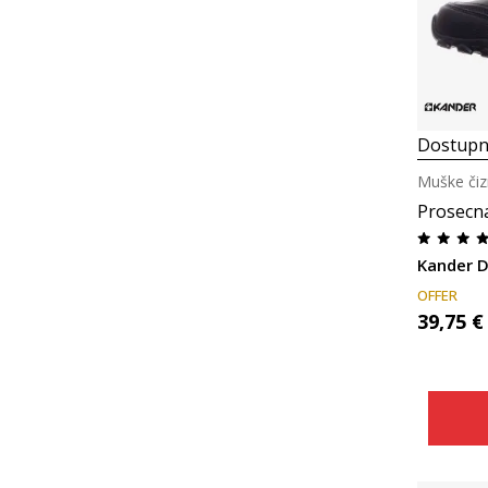
Dostupn
Muške či
Prosecn
Kander 
OFFER
39,75
€