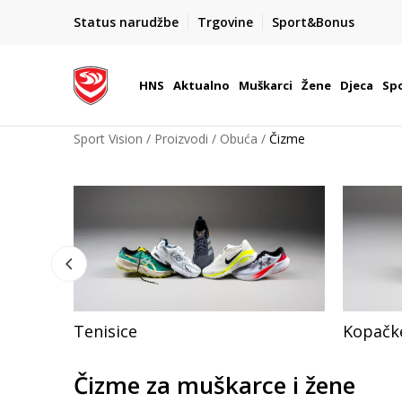
BOX NOW
Status narudžbe
Trgovine
Sport&Bonus
Dostava 1,50 €
| Više od 800 paketomata u Hrvatsko
HNS
Aktualno
Muškarci
Žene
Djeca
Spo
Sport Vision
Proizvodi
Obuća
Čizme
Tenisice
Kopačk
Čizme za muškarce i žene