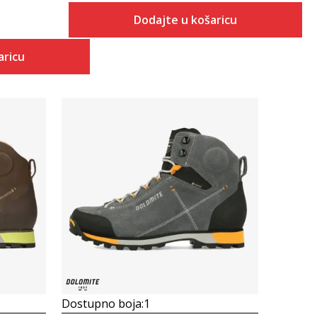
Dodajte u košaricu
aricu
Uporedi
Dostupno boja:
1