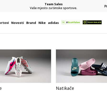
Team Sales
P
j
Vaše mjesto za timske sportove.
rtovi
Novosti
Brand
Nike
adidas
e
Natikače