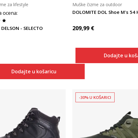
me za lifestyle
Muške čizme za outdoor
a ocena
:
209,99
€
s DELSON - SELECTO
Dodajte u koš
Dodajte u košaricu
-30% U KOŠARICI
Uporedi
Uporedi