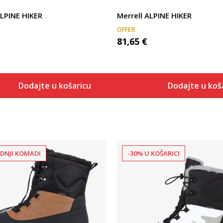
ALPINE HIKER
Merrell ALPINE HIKER
OFFER
81,65
€
Dodajte u košaricu
Dodajte u koš
EDNJI KOMADI
-30% U KOŠARICI
Uporedi
Uporedi