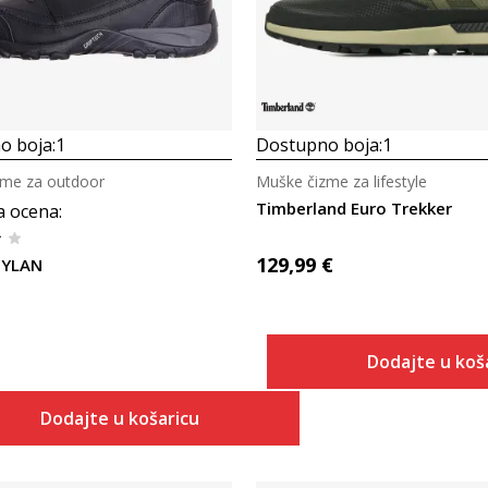
o boja:
1
Dostupno boja:
1
zme za outdoor
Muške čizme za lifestyle
Timberland Euro Trekker
a ocena
:
129,99
€
DYLAN
Dodajte u koš
Dodajte u košaricu