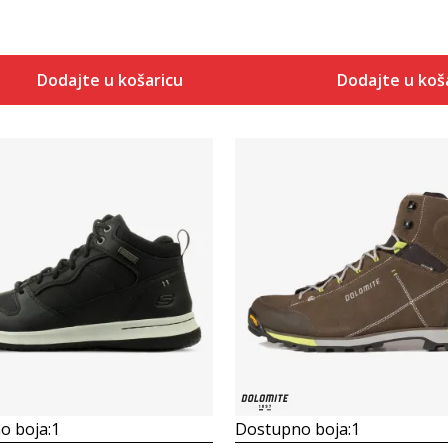
Dodajte u košaricu
Dodajte u koš
Uporedi
Uporedi
o boja:
1
Dostupno boja:
1