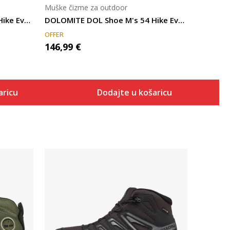
Muške čizme za outdoor
DOLOMITE DOL Shoe M's 54 Hike Evo GTX
DOLOMITE DOL Shoe M's 54 Hike Evo Gtx Gunmetal Gr
OFFER
146,99
€
aricu
Dodajte u košaricu
Uporedi