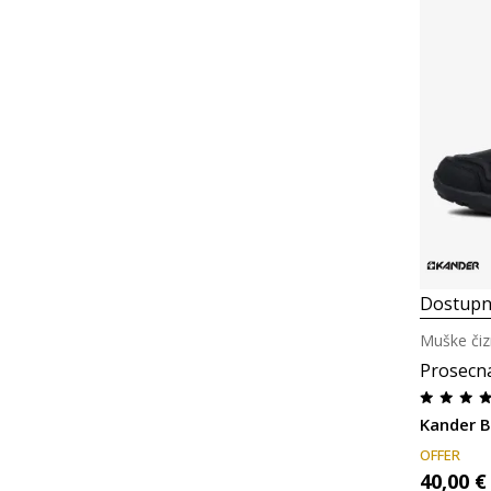
Dostupn
Muške či
Prosecn
Kander 
OFFER
40,00
€