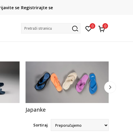
CLICK& COLLECT
rijavite se
Registrirajte se
besplatno preuzimanje u trgovini
0
0
Pretraži stranicu
Japanke
Sandal
Sortiraj