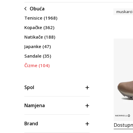
Obuća
muskarci
Tenisice
(1968)
Kopačke
(362)
Natikače
(188)
Japanke
(47)
Sandale
(35)
Čizme
(104)
Papuče
(20)
Obuća za jedrenje
(2)
Spol
Namjena
Brand
Dostupn