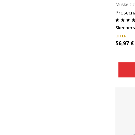
Muške čiz
Prosecn
Skecher
OFFER
56,97
€