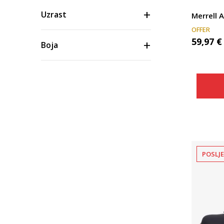
Uzrast
Merrell 
OFFER
59,97
€
Boja
Materijal/Tehnologija
Veličina
Cijena
POSLJ