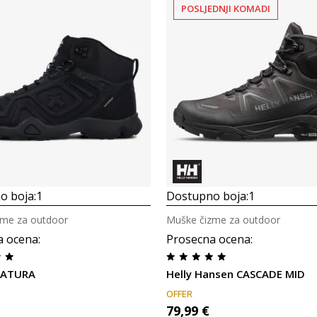
POSLJEDNJI KOMADI
Uporedi
Uporedi
o boja:
1
Dostupno boja:
1
zme za outdoor
Muške čizme za outdoor
a ocena
:
Prosecna ocena
:
BATURA
Helly Hansen CASCADE MID
OFFER
79,99
€