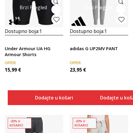
Brzi Pregled
Brzi Pregled
Dostupno boja:
1
Dostupno boja:
1
Under Armour UA HG
adidas G UP2MV PANT
Armour Shorts
OFFER
OFFER
15,99
€
23,95
€
Dodajte u košaricu
Dodajte u koš
-20% U
-20% U
KOŠARICI
KOŠARICI