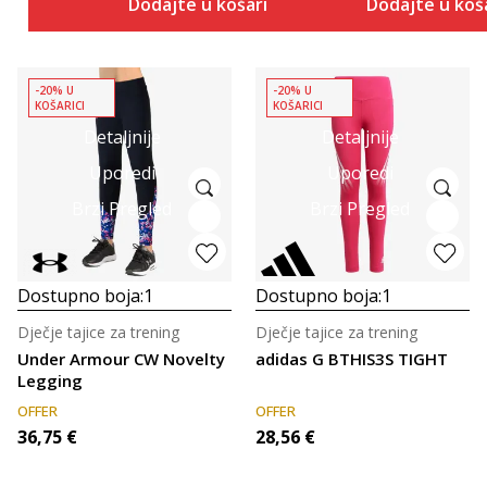
Dodajte u košaricu
Dodajte u koš
-20% U
-20% U
KOŠARICI
KOŠARICI
Detaljnije
Detaljnije
Uporedi
Uporedi
Brzi Pregled
Brzi Pregled
Dostupno boja:
1
Dostupno boja:
1
Dječje tajice za trening
Dječje tajice za trening
Under Armour CW Novelty
adidas G BTHIS3S TIGHT
Legging
OFFER
OFFER
36,75
€
28,56
€