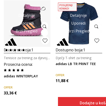
POSLJEDNJI
KOMADI
Detaljnije
Detaljnije
Uporedi
Uporedi
Brzi Pregled
Brzi Pregled
Dostupno boja:
1
Dostupno boja:
1
Tenisice za trening za djevojčice
Dječji T-shirt za trening
adidas LB TR PRINT TEE
Prosecna ocena
:
OFFER
adidas WINTERPLAY
11,88
€
OFFER
33,36
€
Dodajte u koš