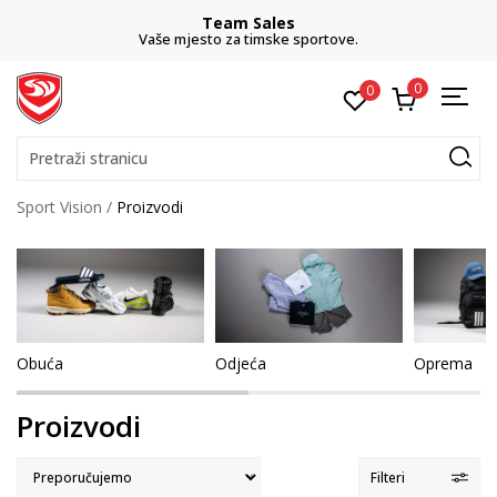
Team Sales
Vaše mjesto za timske sportove.
0
0
Pretraži stranicu
Sport Vision
Proizvodi
Obuća
Odjeća
Oprema
Proizvodi
Filteri