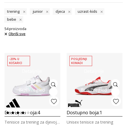
trening
junior
djeca
uzrast-kids
bebe
54
proizvoda
Obriši sve
-20% U
POSLJEDNJI
KOŠARICI
KOMADI
Detaljnije
Detaljnije
Uporedi
Uporedi
Brzi Pregled
Brzi Pregled
Dostupno boja:
4
Dostupno boja:
1
Tenisice za trening za djevojčice
Unisex tenisice za trening