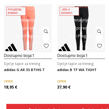
POSLJEDNJI
-20% U
KOMADI
KOŠARICI
Detaljnije
Detaljnije
Uporedi
Uporedi
Brzi Pregled
Brzi Pregled
Dostupno boja:
1
Dostupno boja:
1
Dječje tajice za trening
Dječje tajice za trening
adidas G AR 3S BTHIS T
adidas B TF WA TIGHT
OFFER
OFFER
18,95
€
37,90
€