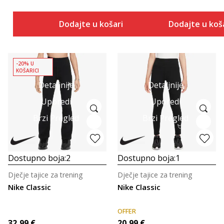
Dodajte u košaricu
Dodajte u koš
-20% U
KOŠARICI
Detaljnije
Detaljnije
Uporedi
Uporedi
Brzi Pregled
Brzi Pregled
Dostupno boja:
2
Dostupno boja:
1
Dječje tajice za trening
Dječje tajice za trening
Nike Classic
Nike Classic
OFFER
32,99
€
20,99
€