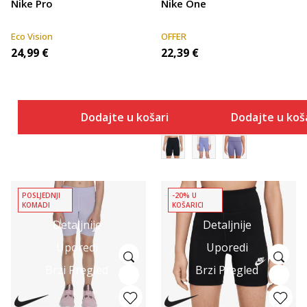
Nike Pro
Nike One
Eco Vision
OFFER
24,99
€
22,39
€
Dodajte u košaricu
Dodajte u koš
POSLJEDNJI
-20% U
KOMADI
KOŠARICI
Detaljnije
Detaljnije
Uporedi
Uporedi
Brzi Pregled
Brzi Pregled