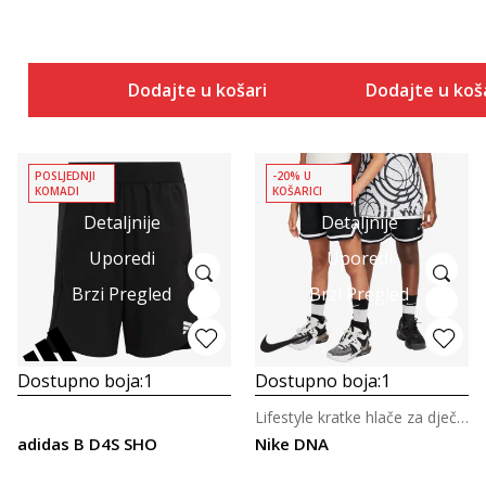
Dodajte u košaricu
Dodajte u koš
POSLJEDNJI
-20% U
KOMADI
KOŠARICI
Detaljnije
Detaljnije
Uporedi
Uporedi
Brzi Pregled
Brzi Pregled
Dostupno boja:
1
Dostupno boja:
1
Lifestyle kratke hlače za dječake
adidas B D4S SHO
Nike DNA