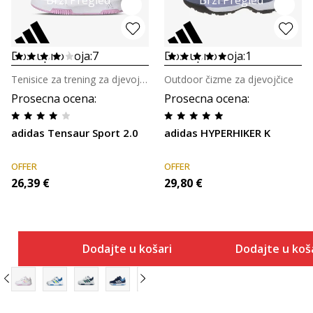
Brzi Pregled
Brzi Pregled
Dostupno boja:
7
Dostupno boja:
1
Tenisice za trening za djevojčice
Outdoor čizme za djevojčice
Prosecna ocena
:
Prosecna ocena
:
adidas Tensaur Sport 2.0
adidas HYPERHIKER K
OFFER
OFFER
26,39
€
29,80
€
Dodajte u košaricu
Dodajte u koš