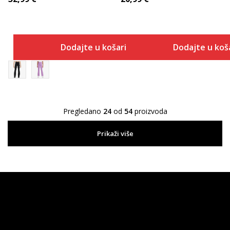
Dodajte u košaricu
Dodajte u koš
Pregledano
24
od
54
proizvoda
Prikaži više