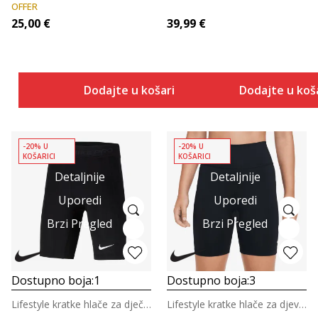
OFFER
25,00
€
39,99
€
Dodajte u košaricu
Dodajte u koš
-20% U
-20% U
KOŠARICI
KOŠARICI
Detaljnije
Detaljnije
Uporedi
Uporedi
Brzi Pregled
Brzi Pregled
Dostupno boja:
1
Dostupno boja:
3
Lifestyle kratke hlače za dječake
Lifestyle kratke hlače za djevojčice