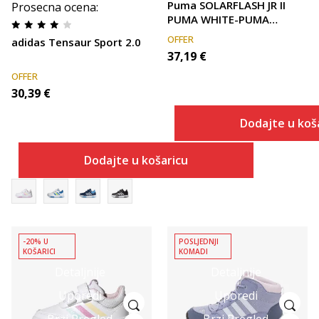
Puma SOLARFLASH JR II
Prosecna ocena
:
PUMA WHITE-PUMA
BLACK-H
OFFER
adidas Tensaur Sport 2.0
37,19
€
OFFER
30,39
€
Dodajte u koš
Dodajte u košaricu
-20% U
POSLJEDNJI
KOŠARICI
KOMADI
Detaljnije
Detaljnije
Uporedi
Uporedi