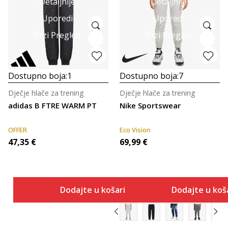
Detaljnije
Detaljnije
Uporedi
Uporedi
Brzi Pregled
Brzi Pregled
Dostupno boja:
1
Dostupno boja:
7
Dječje hlače za trening
Dječje hlače za trening
adidas B FTRE WARM PT
Nike Sportswear
OFFER
Eco Vision
47,35
€
69,99
€
Dodajte u košaricu
Dodajte u koš