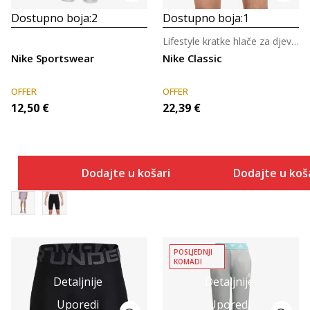
Dostupno boja:
2
Dostupno boja:
1
Lifestyle kratke hlače za djevojčice
Nike Sportswear
Nike Classic
OFFER
OFFER
12,50
€
22,39
€
Dodajte u košaricu
Dodajte u koš
POSLJEDNJI
KOMADI
Detaljnije
Detaljnije
Uporedi
Uporedi