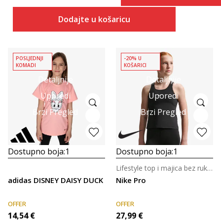
Dodajte u košaricu
POSLJEDNJI
-20% U
KOMADI
KOŠARICI
Detaljnije
Detaljnije
Uporedi
Uporedi
Brzi Pregled
Brzi Pregled
Dostupno boja:
1
Dostupno boja:
1
Lifestyle top i majica bez rukava za djevojčice
adidas DISNEY DAISY DUCK
Nike Pro
OFFER
OFFER
14,54
€
27,99
€