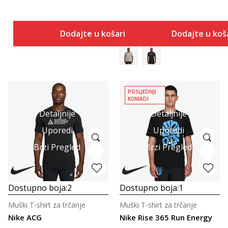
Dodajte u košaricu
Dodajte u koš
POSLJEDNJI
KOMADI
Detaljnije
Detaljnije
Uporedi
Uporedi
Brzi Pregled
Brzi Pregled
Dostupno boja:
2
Dostupno boja:
1
Muški T-shirt za trčanje
Muški T-shirt za trčanje
Nike ACG
Nike Rise 365 Run Energy