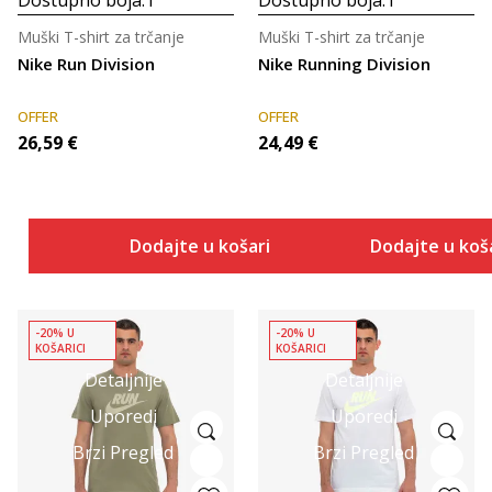
Muški T-shirt za trčanje
Muški T-shirt za trčanje
Nike Run Division
Nike Running Division
OFFER
OFFER
26,59
€
24,49
€
Dodajte u košaricu
Dodajte u koš
-20% U
-20% U
KOŠARICI
KOŠARICI
Detaljnije
Detaljnije
Uporedi
Uporedi
Brzi Pregled
Brzi Pregled