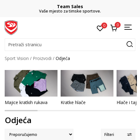
Team Sales
Vaše mjesto za timske sportove.
0
0
Pretraži stranicu
Sport Vision
Proizvodi
Odjeća
Majice kratkih rukava
Kratke hlače
Hlače i taji
Odjeća
Filteri