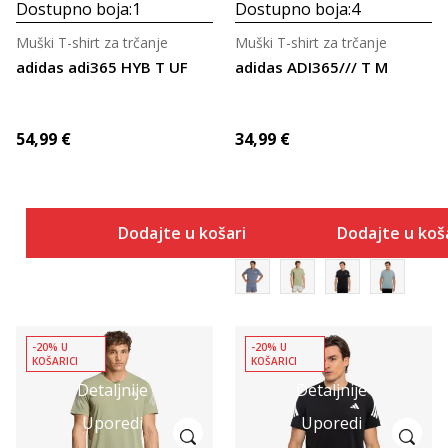
Dostupno boja:
1
Dostupno boja:
4
Muški T-shirt za trčanje
Muški T-shirt za trčanje
adidas adi365 HYB T UF
adidas ADI365/// T M
54,99
€
34,99
€
Dodajte u košaricu
Dodajte u koš
-20% U
-20% U
KOŠARICI
KOŠARICI
Detaljnije
Detaljnije
Uporedi
Uporedi