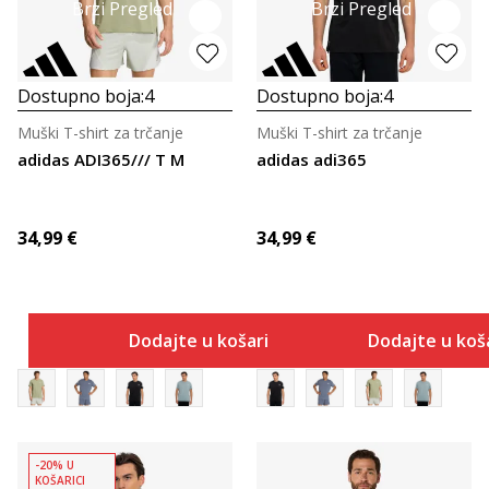
Brzi Pregled
Brzi Pregled
Dostupno boja:
4
Dostupno boja:
4
Muški T-shirt za trčanje
Muški T-shirt za trčanje
adidas ADI365/// T M
adidas adi365
34,99
€
34,99
€
Dodajte u košaricu
Dodajte u koš
-20% U
KOŠARICI