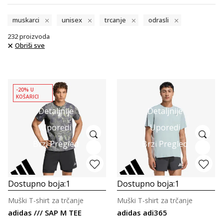
muskarci
unisex
trcanje
odrasli
232
proizvoda
Obriši sve
-20% U
KOŠARICI
Detaljnije
Detaljnije
Uporedi
Uporedi
Brzi Pregled
Brzi Pregled
Dostupno boja:
1
Dostupno boja:
1
Muški T-shirt za trčanje
Muški T-shirt za trčanje
adidas /// SAP M TEE
adidas adi365