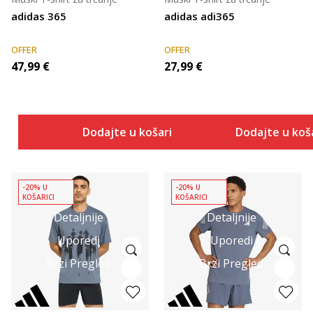
adidas 365
adidas adi365
OFFER
OFFER
47,99
€
27,99
€
Dodajte u košaricu
Dodajte u koš
-20% U
-20% U
KOŠARICI
KOŠARICI
Detaljnije
Detaljnije
Uporedi
Uporedi
Brzi Pregled
Brzi Pregled