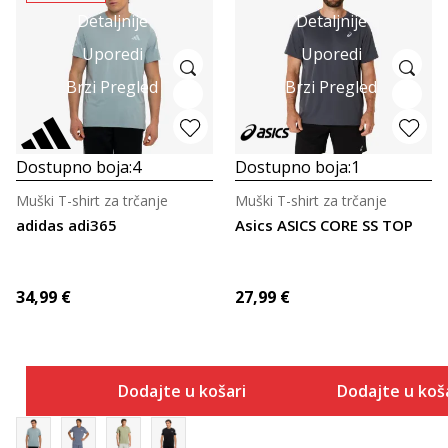
Detaljnije
Detaljnije
Uporedi
Uporedi
Brzi Pregled
Brzi Pregled
Dostupno boja:
4
Dostupno boja:
1
Muški T-shirt za trčanje
Muški T-shirt za trčanje
adidas adi365
Asics ASICS CORE SS TOP
34,99
€
27,99
€
Dodajte u košaricu
Dodajte u koš