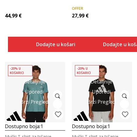
OFFER
44,99
€
27,99
€
Dodajte u košaricu
Dodajte u koš
-20% U
-20% U
KOŠARICI
KOŠARICI
Detaljnije
Detaljnije
Uporedi
Uporedi
Brzi Pregled
Brzi Pregled
Dostupno boja:
1
Dostupno boja:
1
Muški T-shirt za trčanje
Muški T-shirt za trčanje