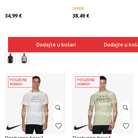
OFFER
34,99
€
38,49
€
Dodajte u košaricu
Dodajte u koš
POSLJEDNJI
POSLJEDNJI
KOMADI
KOMADI
Detaljnije
Detaljnije
Uporedi
Uporedi
Brzi Pregled
Brzi Pregled
Dostupno boja:
1
Dostupno boja:
1