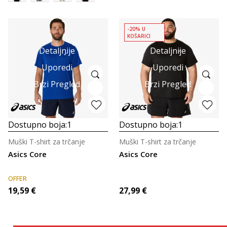
-20% U
KOŠARICI
Detaljnije
Detaljnije
Uporedi
Uporedi
Brzi Pregled
Brzi Pregled
Dostupno boja:
1
Dostupno boja:
1
Muški T-shirt za trčanje
Muški T-shirt za trčanje
Asics Core
Asics Core
OFFER
19,59
€
27,99
€