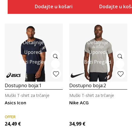
Dodajte u košaricu
Dodajte u koš
Detaljnije
Detaljnije
Uporedi
Uporedi
Brzi Pregled
Brzi Pregled
Dostupno boja:
1
Dostupno boja:
2
Muški T-shirt za trčanje
Muški T-shirt za trčanje
Asics Icon
Nike ACG
OFFER
24,49
€
34,99
€