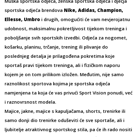
Muška sportska odjeća
,
ženska sportska odjeća
i
dječja
sportska odjeća
brendova
Nike, Adidas, Champion,
Ellesse, Umbro
i drugih, omogućiti će vam nevjerojatnu
udobnost, maksimalnu pokretljivost tijekom treninga i
poboljšanje svih sportskih izvedbi.
Odjeća za nogomet
,
košarku
,
planinu
,
trčanje
,
trening
ili
plivanje
do
poslednjeg detalja je prilagođena pokretima koje
sportaš pravi tijekom treninga, ali i fizičkom naporu
kojem je on tom prilikom izložen. Međutim, nije samo
raznolikost sportova kojima je sportska odjeća
namjenjena ta koja će vas privući Sport Vision ponudi, već
i raznovrsnost modela.
Majice
,
jakne
,
majice s kapuljačama
,
shorts
,
trenirke
ili
samo
donji dio trenirke
oduševiti će sve sportaše, ali i
ljubitelje atraktivnog sportskog stila, pa će ih rado nositi