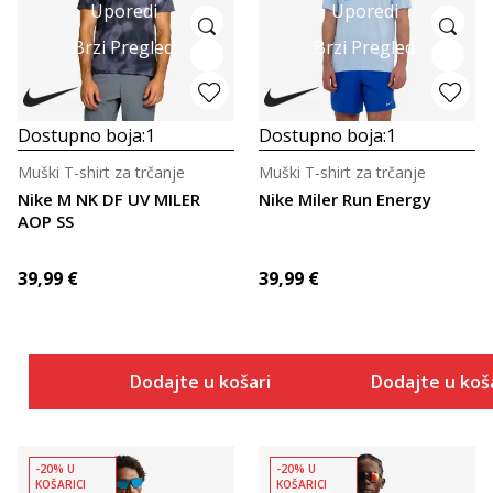
Uporedi
Uporedi
Brzi Pregled
Brzi Pregled
Dostupno boja:
1
Dostupno boja:
1
Muški T-shirt za trčanje
Muški T-shirt za trčanje
Nike M NK DF UV MILER
Nike Miler Run Energy
AOP SS
39,99
€
39,99
€
Dodajte u košaricu
Dodajte u koš
-20% U
-20% U
KOŠARICI
KOŠARICI