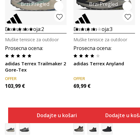
Brzi Pregled
Brzi Pregled
Dostupno boja:
2
Dostupno boja:
3
Muške tenisice za outdoor
Muške tenisice za outdoor
Prosecna ocena
:
Prosecna ocena
:
adidas Terrex Trailmaker 2
adidas Terrex Anyland
Gore-Tex
OFFER
OFFER
103,99
€
69,99
€
Dodajte u košaricu
Dodajte u koš