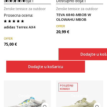
Dostupno boja:
1
Dostupno boja:
1
Ženske tenisice za outdoor
Ženske tenisice za outdoor
TEVA 6840-MBOB W
Prosecna ocena
:
OLOWAHU MBOB
OFFER
adidas Terrex AX4
20,99
€
OFFER
75,00
€
Dodajte u koš
Dodajte u košaricu
POSLJEDNJI
KOMADI
Detaljnije
Detaljnije
Uporedi
Uporedi