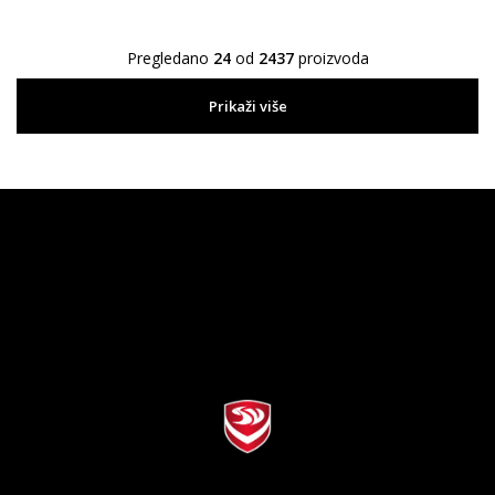
Pregledano
24
od
2437
proizvoda
Prikaži više