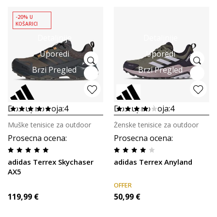
-20% U
KOŠARICI
Detaljnije
Detaljnije
Uporedi
Uporedi
Brzi Pregled
Brzi Pregled
Dostupno boja:
4
Dostupno boja:
4
Muške tenisice za outdoor
Ženske tenisice za outdoor
Prosecna ocena
:
Prosecna ocena
:
adidas Terrex Skychaser
adidas Terrex Anyland
AX5
OFFER
119,99
€
50,99
€