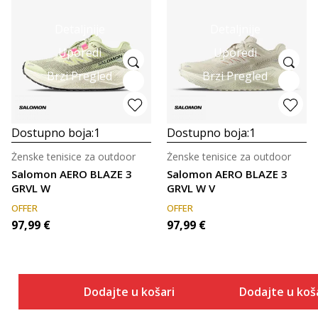
Detaljnije
Detaljnije
Uporedi
Uporedi
Brzi Pregled
Brzi Pregled
Dostupno boja:
1
Dostupno boja:
1
Ženske tenisice za outdoor
Ženske tenisice za outdoor
Salomon AERO BLAZE 3
Salomon AERO BLAZE 3
GRVL W
GRVL W V
OFFER
OFFER
97,99
€
97,99
€
Dodajte u košaricu
Dodajte u koš