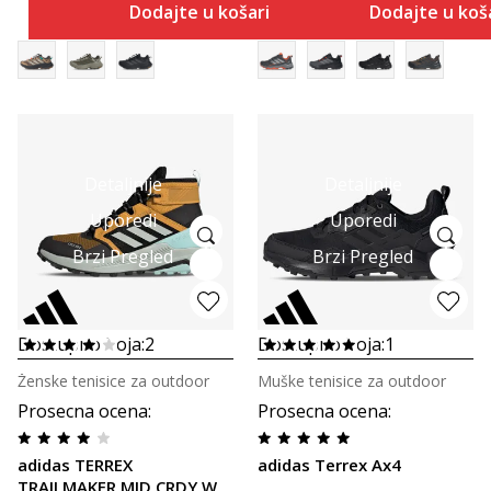
Dodajte u košaricu
Dodajte u koš
Detaljnije
Detaljnije
Uporedi
Uporedi
Brzi Pregled
Brzi Pregled
Dostupno boja:
2
Dostupno boja:
1
Ženske tenisice za outdoor
Muške tenisice za outdoor
Prosecna ocena
:
Prosecna ocena
:
adidas TERREX
adidas Terrex Ax4
TRAILMAKER MID CRDY W