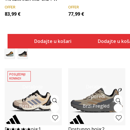
OFFER
OFFER
83,99
€
77,99
€
Dodajte u košaricu
Dodajte u koš
POSLJEDNJI
KOMADI
Detaljnije
Detaljnije
Uporedi
Uporedi
Brzi Pregled
Brzi Pregled
Dostupno boja:
1
Dostupno boja:
2