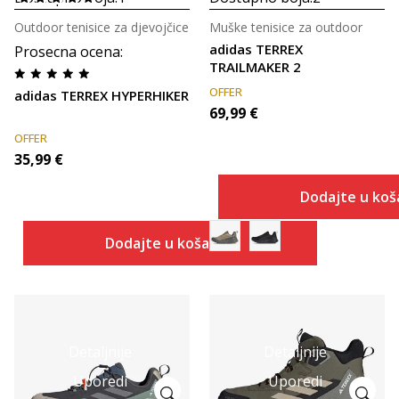
Outdoor tenisice za djevojčice
Muške tenisice za outdoor
adidas TERREX
Prosecna ocena
:
TRAILMAKER 2
OFFER
adidas TERREX HYPERHIKER
69,99
€
OFFER
35,99
€
Dodajte u koš
Dodajte u košaricu
Detaljnije
Detaljnije
Uporedi
Uporedi