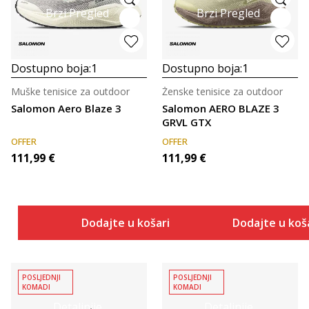
Brzi Pregled
Brzi Pregled
Dostupno boja:
1
Dostupno boja:
1
Muške tenisice za outdoor
Ženske tenisice za outdoor
Salomon Aero Blaze 3
Salomon AERO BLAZE 3
GRVL GTX
OFFER
OFFER
111,99
€
111,99
€
Dodajte u košaricu
Dodajte u koš
POSLJEDNJI
POSLJEDNJI
KOMADI
KOMADI
Detaljnije
Detaljnije