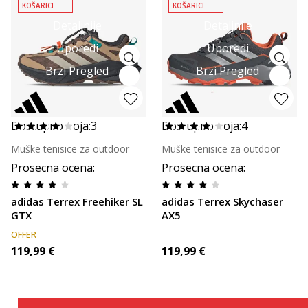
KOŠARICI
KOŠARICI
Detaljnije
Detaljnije
Uporedi
Uporedi
Brzi Pregled
Brzi Pregled
Dostupno boja:
3
Dostupno boja:
4
Muške tenisice za outdoor
Muške tenisice za outdoor
Prosecna ocena
:
Prosecna ocena
:
adidas Terrex Freehiker SL
adidas Terrex Skychaser
GTX
AX5
OFFER
119,99
€
119,99
€