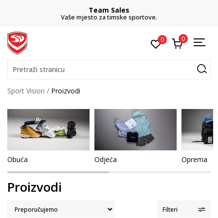
ales
CLICK& COLLE
ske sportove.
besplatno preuzimanje u
0
0
Pretraži stranicu
Sport Vision
Proizvodi
Obuća
Odjeća
Oprema
Proizvodi
Filteri