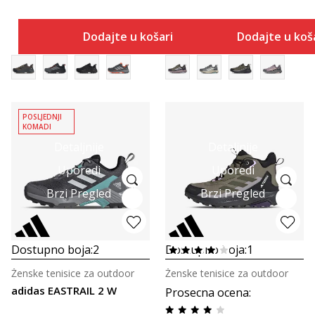
Dodajte u košaricu
Dodajte u koš
POSLJEDNJI
KOMADI
Detaljnije
Detaljnije
Uporedi
Uporedi
Brzi Pregled
Brzi Pregled
Dostupno boja:
2
Dostupno boja:
1
Ženske tenisice za outdoor
Ženske tenisice za outdoor
adidas EASTRAIL 2 W
Prosecna ocena
: