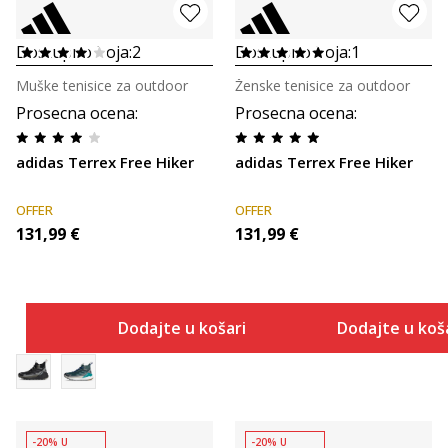
Dostupno boja:
2
Dostupno boja:
1
Muške tenisice za outdoor
Ženske tenisice za outdoor
Prosecna ocena
:
Prosecna ocena
:
adidas Terrex Free Hiker
adidas Terrex Free Hiker
OFFER
OFFER
131,99
€
131,99
€
Dodajte u košaricu
Dodajte u koš
-20% U
-20% U