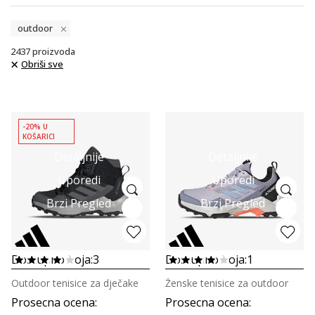
outdoor
2437
proizvoda
Obriši sve
-20% U
KOŠARICI
Detaljnije
Detaljnije
Uporedi
Uporedi
Brzi Pregled
Brzi Pregled
Dostupno boja:
3
Dostupno boja:
1
Outdoor tenisice za dječake
Ženske tenisice za outdoor
Prosecna ocena
:
Prosecna ocena
: