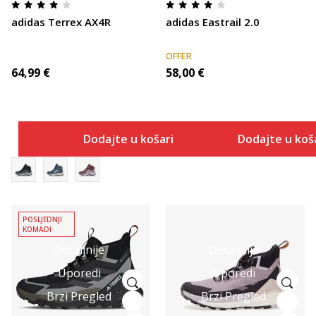
adidas Terrex AX4R
adidas Eastrail 2.0
OFFER
64,99
€
58,00
€
Dodajte u košaricu
Dodajte u koš
POSLJEDNJI
KOMADI
Detaljnije
Detaljnije
Uporedi
Uporedi
Brzi Pregled
Brzi Pregled