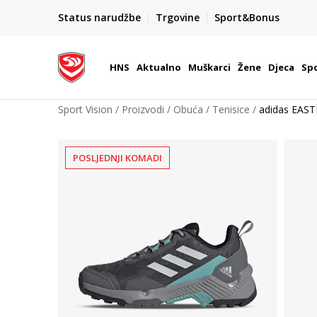
BOX NOW
Status narudžbe
Trgovine
Sport&Bonus
Dostava 1,50 €
| Više od 800 paketomata u Hrvatsko
HNS
Aktualno
Muškarci
Žene
Djeca
Spo
Sport Vision
Proizvodi
Obuća
Tenisice
adidas EAST
POSLJEDNJI KOMADI