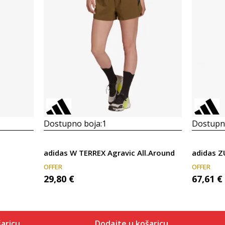
Dostupno boja:
1
Dostupno
adidas W TERREX Agravic All.Around
adidas Z
OFFER
OFFER
29,80
€
67,61
€
aricu
Dodajte u košaricu