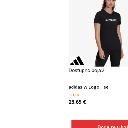
Dostupno boja:
2
adidas W Logo Tee
OFFER
23,65
€
Dodajte u koš