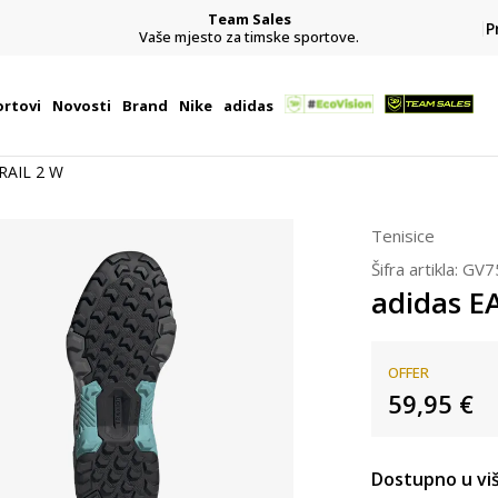
Team Sales
P
j
Vaše mjesto za timske sportove.
rtovi
Novosti
Brand
Nike
adidas
RAIL 2 W
Tenisice
Šifra artikla:
GV7
adidas E
OFFER
59,95
€
Dostupno u viš