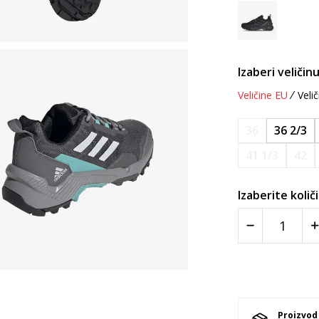
Izaberi veličinu
Veličine EU
Velič
36
36 2/3
41 1/3
42
Izaberite količ
Proizvod