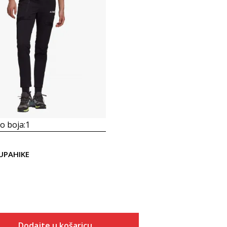
 boja:
1
UPAHIKE
Dodajte u košaricu