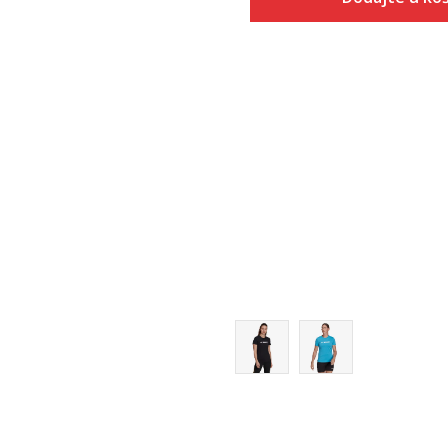
Veličina
Dodaj u
XS
S
M
L
XL