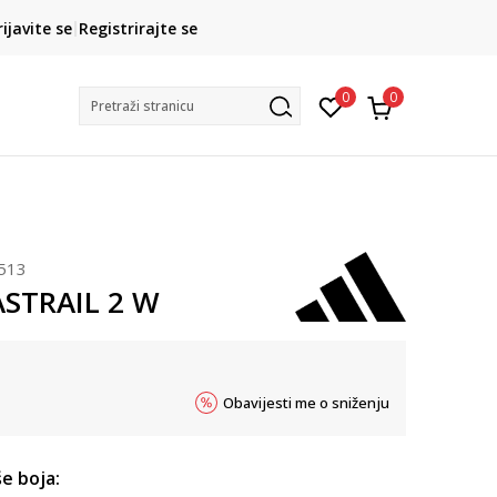
CLICK& COLLECT
rijavite se
Registrirajte se
besplatno preuzimanje u trgovini
0
0
Pretraži stranicu
513
ASTRAIL 2 W
Obavijesti me o sniženju
e boja: