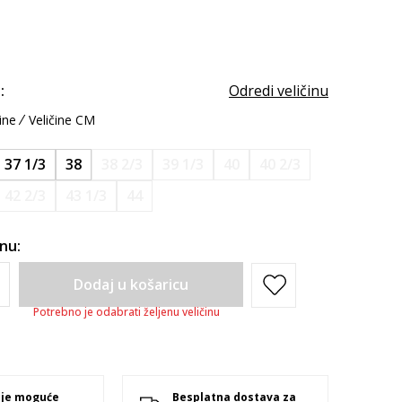
:
Odredi veličinu
ine
Veličine CM
37 1/3
38
38 2/3
39 1/3
40
40 2/3
42 2/3
43 1/3
44
inu:
Dodaj u košaricu
Potrebno je odabrati željenu veličinu
 je moguće
Besplatna dostava za