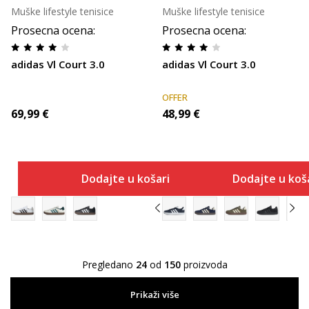
Muške lifestyle tenisice
Muške lifestyle tenisice
Prosecna ocena
:
Prosecna ocena
:
adidas Vl Court 3.0
adidas Vl Court 3.0
OFFER
69,99
€
48,99
€
Dodajte u košaricu
Dodajte u koš
Pregledano
24
od
150
proizvoda
Prikaži više