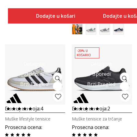
Dodajte u košaricu
Dodajte u koš
-20% U
KOŠARICI
Detaljnije
Detaljnije
Uporedi
Uporedi
Brzi Pregled
Brzi Pregled
Dostupno boja:
4
Dostupno boja:
2
Muške lifestyle tenisice
Muške tenisice za trčanje
Prosecna ocena
:
Prosecna ocena
: