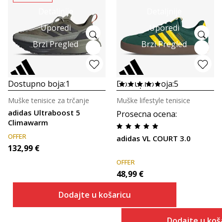
Detaljnije
Detaljnije
Uporedi
Uporedi
Brzi Pregled
Brzi Pregled
Dostupno boja:
1
Dostupno boja:
5
Muške tenisice za trčanje
Muške lifestyle tenisice
adidas Ultraboost 5
Prosecna ocena
:
Climawarm
OFFER
adidas VL COURT 3.0
132,99
€
OFFER
48,99
€
Dodajte u košaricu
Dodajte u koš