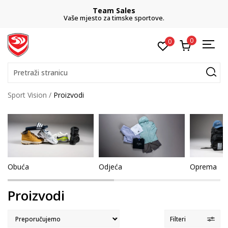
CLICK& COLLECT
besplatno preuzimanje u trgovini
0
0
Pretraži stranicu
Sport Vision
Proizvodi
Obuća
Odjeća
Oprema
Proizvodi
Filteri