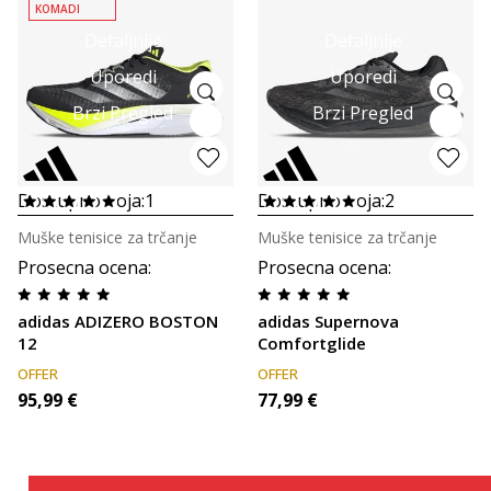
KOMADI
Detaljnije
Detaljnije
Uporedi
Uporedi
Brzi Pregled
Brzi Pregled
Dostupno boja:
1
Dostupno boja:
2
Muške tenisice za trčanje
Muške tenisice za trčanje
Prosecna ocena
:
Prosecna ocena
:
adidas ADIZERO BOSTON
adidas Supernova
12
Comfortglide
OFFER
OFFER
95,99
€
77,99
€