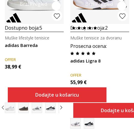
Brzi Pregled
Brzi Pregled
Dostupno boja:
5
Dostupno boja:
2
Muške lifestyle tenisice
Muške tenisice za dvoranu
adidas Barreda
Prosecna ocena
:
OFFER
adidas Ligra 8
38,99
€
OFFER
55,99
€
Dodajte u košaricu
Dodajte u koš