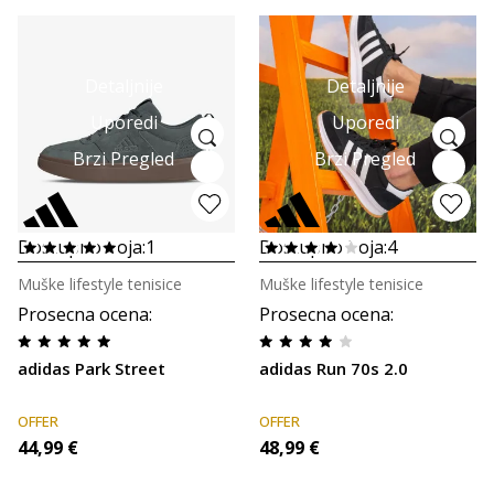
Detaljnije
Detaljnije
Uporedi
Uporedi
Brzi Pregled
Brzi Pregled
Dostupno boja:
1
Dostupno boja:
4
Muške lifestyle tenisice
Muške lifestyle tenisice
Prosecna ocena
:
Prosecna ocena
:
adidas Park Street
adidas Run 70s 2.0
OFFER
OFFER
44,99
€
48,99
€