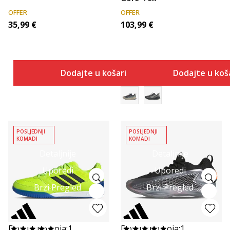
OFFER
OFFER
35,99
€
103,99
€
Dodajte u košaricu
Dodajte u koš
POSLJEDNJI
POSLJEDNJI
KOMADI
KOMADI
Detaljnije
Detaljnije
Uporedi
Uporedi
Brzi Pregled
Brzi Pregled
Dostupno boja:
1
Dostupno boja:
1