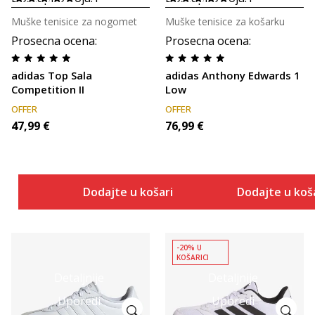
Muške tenisice za nogomet
Muške tenisice za košarku
Prosecna ocena
:
Prosecna ocena
:
adidas Top Sala
adidas Anthony Edwards 1
Competition II
Low
OFFER
OFFER
47,99
€
76,99
€
Dodajte u košaricu
Dodajte u koš
-20% U
KOŠARICI
Detaljnije
Detaljnije
Uporedi
Uporedi