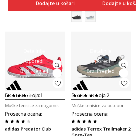
Dodajte u košaricu
Dodajte u koš
Detaljnije
Detaljnije
Uporedi
Uporedi
Brzi Pregled
Brzi Pregled
Dostupno boja:
1
Dostupno boja:
2
Muške tenisice za nogomet
Muške tenisice za outdoor
Prosecna ocena
:
Prosecna ocena
:
adidas Predator Club
adidas Terrex Trailmaker 2
Gore-Tex