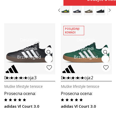
POSLJEDNJI
KOMADI
Detaljnije
Detaljnije
Uporedi
Uporedi
Brzi Pregled
Brzi Pregled
Dostupno boja:
3
Dostupno boja:
2
Muške lifestyle tenisice
Muške lifestyle tenisice
Prosecna ocena
:
Prosecna ocena
:
adidas Vl Court 3.0
adidas Vl Court 3.0