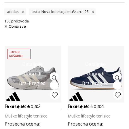
adidas
Lista: Nova kolekcija muškarci '25
150
proizvoda
Obriši sve
-20% U
KOŠARICI
Detaljnije
Detaljnije
Uporedi
Uporedi
Brzi Pregled
Brzi Pregled
Dostupno boja:
2
Dostupno boja:
4
Muške lifestyle tenisice
Muške lifestyle tenisice
Prosecna ocena
:
Prosecna ocena
: