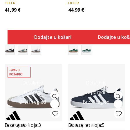
OFFER
OFFER
41,99
€
44,99
€
Dodajte u košaricu
Dodajte u koš
-20% U
KOŠARICI
Detaljnije
Detaljnije
Uporedi
Uporedi
Brzi Pregled
Brzi Pregled
Dostupno boja:
3
Dostupno boja:
5