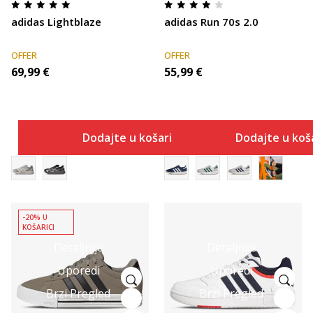
adidas Lightblaze
adidas Run 70s 2.0
OFFER
OFFER
69,99
€
55,99
€
Dodajte u košaricu
Dodajte u koš
-20% U
KOŠARICI
Detaljnije
Detaljnije
Uporedi
Uporedi
Brzi Pregled
Brzi Pregled