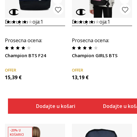
Dostupno boja:
1
Dostupno boja:
1
Prosecna ocena
:
Prosecna ocena
:
Champion BTS F24
Champion GIRLS BTS
OFFER
OFFER
15,39
€
13,19
€
Dodajte u košaricu
Dodajte u koš
-20% U
KOŠARICI