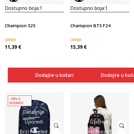
Dostupno boja:
1
Dostupno boja:
1
Champion S25
Champion BTS F24
OFFER
OFFER
11,39
€
15,39
€
Dodajte u košaricu
Dodajte u koš
-20% U
KOŠARICI
Detaljnije
Detaljnije
Uporedi
Uporedi
Brzi Pregled
Brzi Pregled