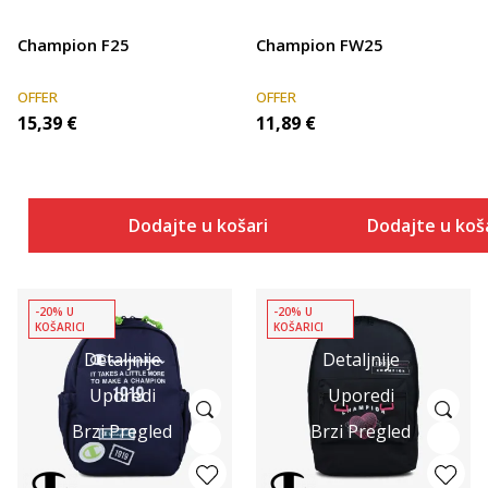
Champion F25
Champion FW25
OFFER
OFFER
15,39
€
11,89
€
Dodajte u košaricu
Dodajte u koš
-20% U
-20% U
KOŠARICI
KOŠARICI
Detaljnije
Detaljnije
Uporedi
Uporedi
Brzi Pregled
Brzi Pregled