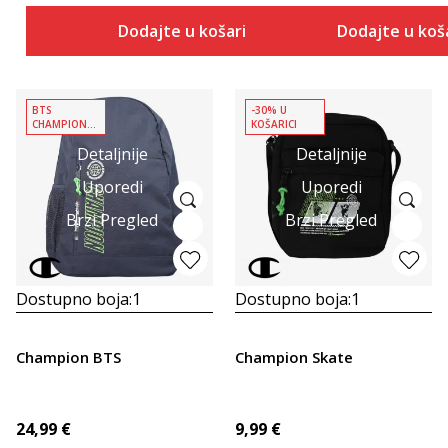
Dodajte u košaricu
Dodajte u koš
BTS
-30% U
CHAMPION
KOŠARICI
PAKET
Detaljnije
Detaljnije
Uporedi
Uporedi
Brzi Pregled
Brzi Pregled
Dostupno boja:
1
Dostupno boja:
1
Champion BTS
Champion Skate
24,99
€
9,99
€