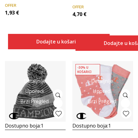
OFFER
OFFER
1,93
€
4,70
€
Dodajte u košaricu
Dodajte u koš
-30% U
KOŠARICI
Detaljnije
Detaljnije
Uporedi
Uporedi
Brzi Pregled
Brzi Pregled
Dostupno boja:
1
Dostupno boja:
1