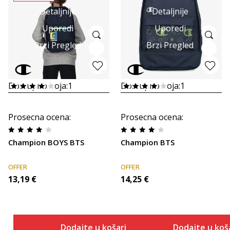
Detaljnije
Detaljnije
Uporedi
Uporedi
Brzi Pregled
Brzi Pregled
Dostupno boja:
1
Dostupno boja:
1
Prosecna ocena
:
Prosecna ocena
:
Champion BOYS BTS
Champion BTS
OFFER
OFFER
13,19
€
14,25
€
Dodajte u košaricu
Dodajte u koš