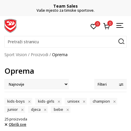
eam Sales
CLICK& 
 za timske sportove.
besplatno preuzi
0
0
Pretraži stranicu
Sport Vision
Proizvodi
Oprema
Oprema
Filteri
kids-boys
kids-girls
unisex
champion
junior
djeca
bebe
25
proizvoda
Obriši sve