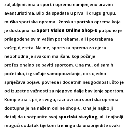
zaljubljenicima u sport i opremu namjenjenu pravim
avanturistima. Bilo da spadate u prvu ili drugu grupu,
muška sportska oprema i
ženska sportska oprema
koja
je dostupna na
Sport Vision Online Shop-u
potpuno je
prilagođena svim vašim potrebama, ali i potrebama
vašeg djeteta. Naime,
sportska oprema za djecu
neophodna je svakom mališanu koji počinje
profesionalno se baviti sportom. Ona mu, od samih
početaka, izgrađuje samopouzdanje, dok ujedno
spriječava pojavu povreda i dodatnih neugodnosti, što je
od izuzetne važnosti za njegovo dalje bavljenje sportom.
Kompletna i, prije svega, raznovrsna
sportska oprema
dostupna je na našem online shop-u. Ona je najbolji
detalj da upotpunite svoj
sportski stayling
, ali i najbolji
mogući dodatak tijekom treninga da unaprijedite svaki