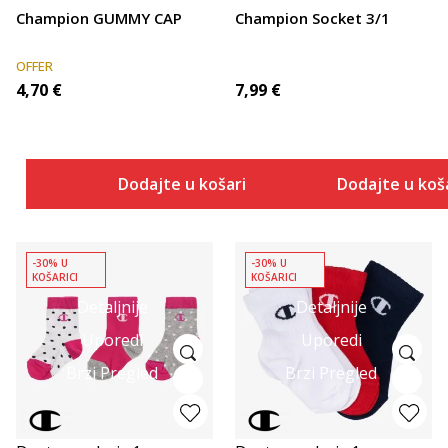
Champion GUMMY CAP
Champion Socket 3/1
OFFER
4,70
€
7,99
€
Dodajte u košaricu
Dodajte u koš
-30% U
-30% U
KOŠARICI
KOŠARICI
Detaljnije
Detaljnije
Uporedi
Uporedi
Brzi Pregled
Brzi Pregled