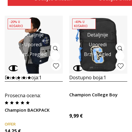
-20% U
-40% U
KOŠARICI
KOŠARICI
Detaljnije
Detaljnije
Uporedi
Uporedi
Brzi Pregled
Brzi Pregled
Dostupno boja:
1
Dostupno boja:
1
Champion College Boy
Prosecna ocena
:
Champion BACKPACK
9,99
€
OFFER
14,25
€