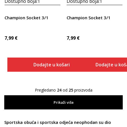
Dostupno boja:
1
Dostupno boja:
1
Champion Socket 3/1
Champion Socket 3/1
7,99
€
7,99
€
Dodajte u košaricu
Dodajte u koš
Pregledano
24
od
25
proizvoda
Prikaži više
Sportska obuća
i
sportska odjeća
neophodan su dio