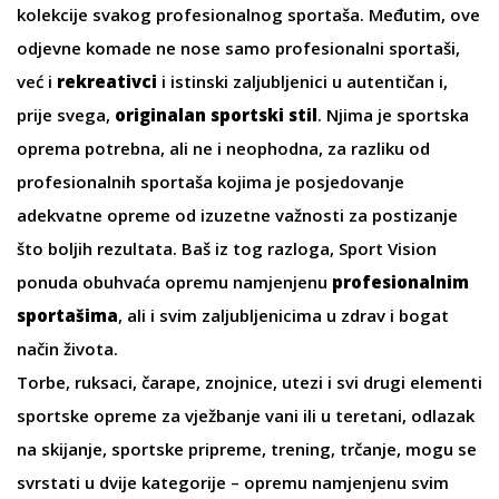
kolekcije svakog profesionalnog sportaša. Međutim, ove
odjevne komade ne nose samo profesionalni sportaši,
već i
rekreativci
i istinski zaljubljenici u autentičan i,
prije svega,
originalan sportski stil
. Njima je
sportska
oprema
potrebna, ali ne i neophodna, za razliku od
profesionalnih sportaša kojima je posjedovanje
adekvatne opreme od izuzetne važnosti za postizanje
što boljih rezultata. Baš iz tog razloga, Sport Vision
ponuda obuhvaća
opremu
namjenjenu
profesionalnim
sportašima
, ali i svim zaljubljenicima u zdrav i bogat
način života.
Torbe
,
ruksaci
,
čarape
, znojnice,
utezi
i svi drugi elementi
sportske opreme za vježbanje vani ili u teretani, odlazak
na skijanje, sportske pripreme, trening, trčanje, mogu se
svrstati u dvije kategorije – opremu namjenjenu svim