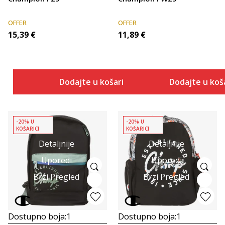
OFFER
OFFER
15,39
€
11,89
€
Dodajte u košaricu
Dodajte u koš
-20% U
-20% U
KOŠARICI
KOŠARICI
Detaljnije
Detaljnije
Uporedi
Uporedi
Brzi Pregled
Brzi Pregled
Dostupno boja:
1
Dostupno boja:
1