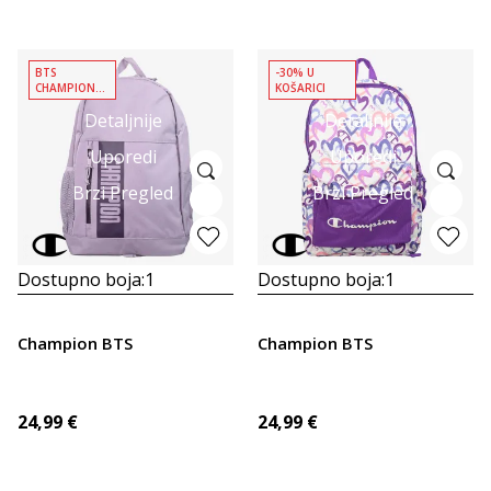
BTS
-30% U
CHAMPION
KOŠARICI
PAKET
Detaljnije
Detaljnije
Uporedi
Uporedi
Brzi Pregled
Brzi Pregled
Dostupno boja:
1
Dostupno boja:
1
Champion BTS
Champion BTS
24,99
€
24,99
€