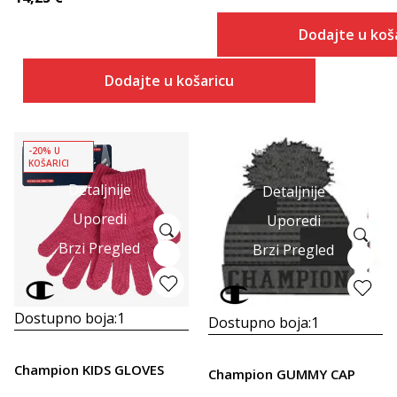
Dodajte u koš
Dodajte u košaricu
-20% U
KOŠARICI
Detaljnije
Detaljnije
Uporedi
Uporedi
Brzi Pregled
Brzi Pregled
Dostupno boja:
1
Dostupno boja:
1
Champion KIDS GLOVES
Champion GUMMY CAP