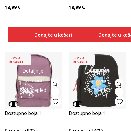
18,99
€
18,99
€
Dodajte u košaricu
Dodajte u koš
-20% U
-20% U
KOŠARICI
KOŠARICI
Detaljnije
Detaljnije
Uporedi
Uporedi
Brzi Pregled
Brzi Pregled
Dostupno boja:
1
Dostupno boja:
1
Champion F25
Champion FW25