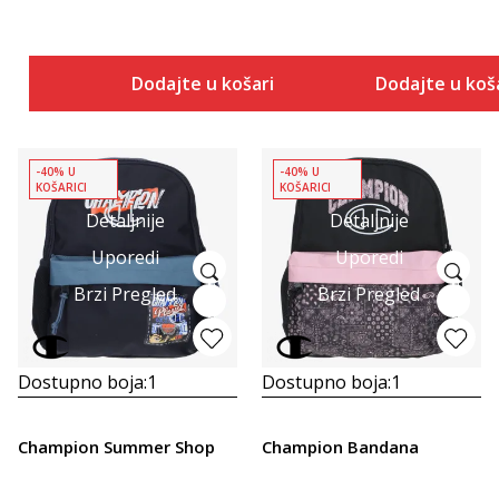
Dodajte u košaricu
Dodajte u koš
-40% U
-40% U
KOŠARICI
KOŠARICI
Detaljnije
Detaljnije
Uporedi
Uporedi
Brzi Pregled
Brzi Pregled
Dostupno boja:
1
Dostupno boja:
1
Champion Summer Shop
Champion Bandana