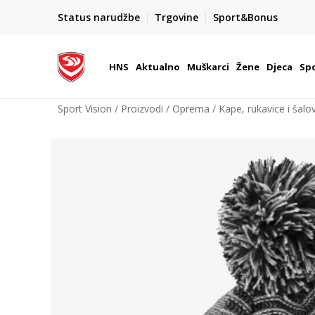
BOX NOW
Status narudžbe
Trgovine
Sport&Bonus
Dostava 1,50 €
| Više od 800 paketomata u Hrvatsko
HNS
Aktualno
Muškarci
Žene
Djeca
Spo
Sport Vision
Proizvodi
Oprema
Kape, rukavice i šalov