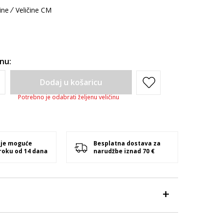
ine
Veličine CM
inu:
Dodaj u košaricu
Potrebno je odabrati željenu veličinu
 je moguće
Besplatna dostava za
 roku od 14 dana
narudžbe iznad 70 €