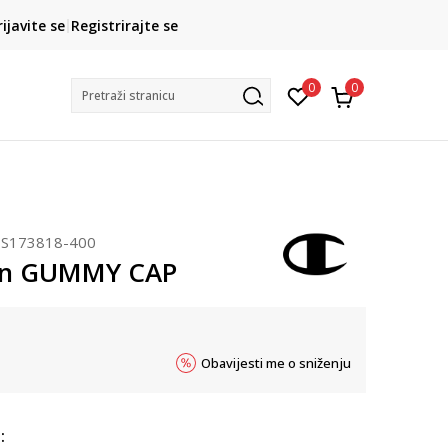
CLICK& COLLECT
rijavite se
Registrirajte se
besplatno preuzimanje u trgovini
0
0
Pretraži stranicu
S173818-400
n GUMMY CAP
Obavijesti me o sniženju
: