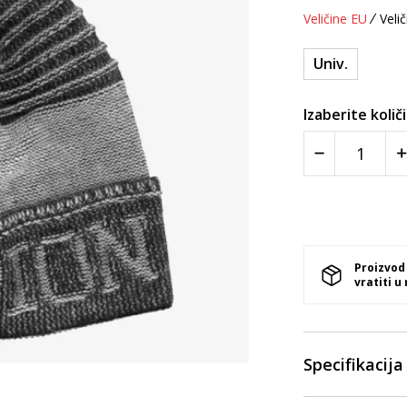
Veličine EU
Velič
Univ.
Izaberite količ
Proizvod
vratiti u
Specifikacija