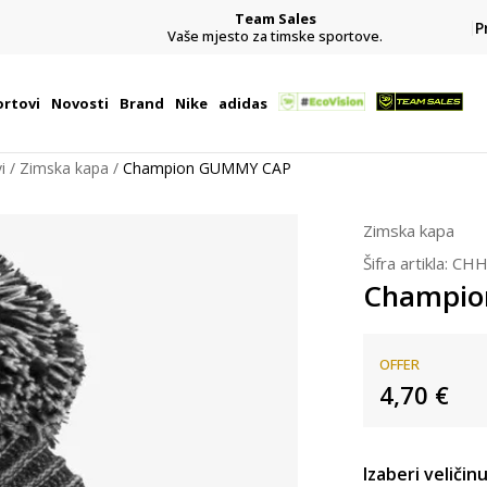
Team Sales
P
j
Vaše mjesto za timske sportove.
rtovi
Novosti
Brand
Nike
adidas
i
Zimska kapa
Champion GUMMY CAP
Zimska kapa
Šifra artikla:
CHH
Champio
OFFER
4,70
€
Izaberi veličinu