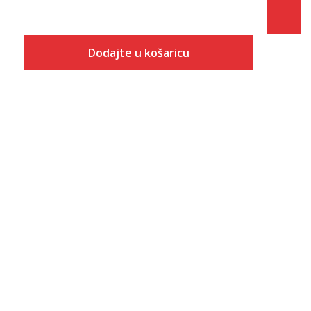
Dodajte u košaricu
Veličina
Dodaj u košaricu
28
29
30
31
32
33