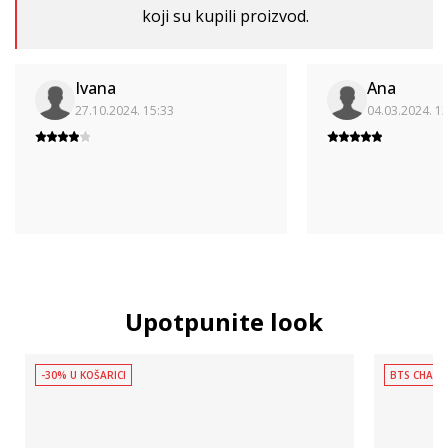
koji su kupili proizvod.
Ivana
Ana
27.10.2024. 15:33
04.03.2024. 1
Upotpunite look
-30% U KOŠARICI
BTS CHAMP