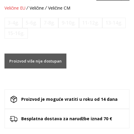
Veličine EU
Veličine
Veličine CM
3-4g.
5-6g.
7-8g.
9-10g.
11-12g.
13-14g.
15-16g.
Proizvod više nije dostupan
Proizvod je moguće vratiti u roku od 14 dana
Besplatna dostava za narudžbe iznad 70 €