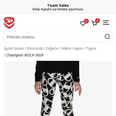
Team Sales
Vaše mjesto za timske sportove.
0
0
Pretraži stranicu
Sport Vision
Proizvodi
Odjeća
Hlače i tajice
Tajice
Champion ROCH INSP