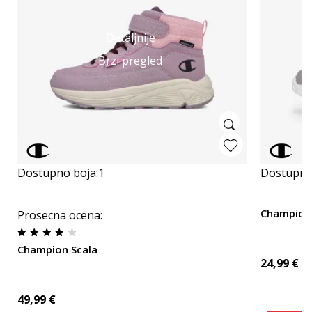
Detaljnije
Brzi pregled
Dostupno boja:
1
Dostupno
Champion
Prosecna ocena
:
Champion Scala
24,99
€
49,99
€