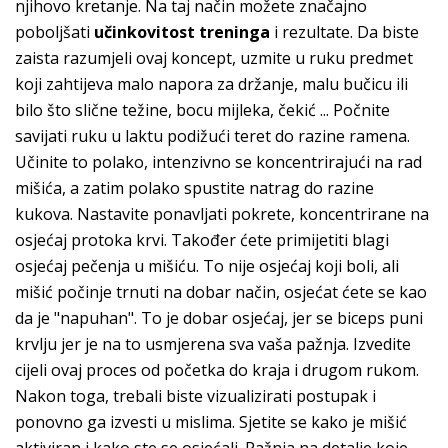
njihovo kretanje. Na taj način možete značajno
poboljšati
učinkovitost treninga
i rezultate. Da biste
zaista razumjeli ovaj koncept, uzmite u ruku predmet
koji zahtijeva malo napora za držanje, malu bučicu ili
bilo što slične težine, bocu mijleka, čekić ... Počnite
savijati ruku u laktu podižući teret do razine ramena.
Učinite to polako, intenzivno se koncentrirajući na rad
mišića, a zatim polako spustite natrag do razine
kukova. Nastavite ponavljati pokrete, koncentrirane na
osjećaj protoka krvi. Također ćete primijetiti blagi
osjećaj pečenja u mišiću. To nije osjećaj koji boli, ali
mišić počinje trnuti na dobar način, osjećat ćete se kao
da je "napuhan". To je dobar osjećaj, jer se biceps puni
krvlju jer je na to usmjerena sva vaša pažnja. Izvedite
cijeli ovaj proces od početka do kraja i drugom rukom.
Nakon toga, trebali biste vizualizirati postupak i
ponovno ga izvesti u mislima. Sjetite se kako je mišić