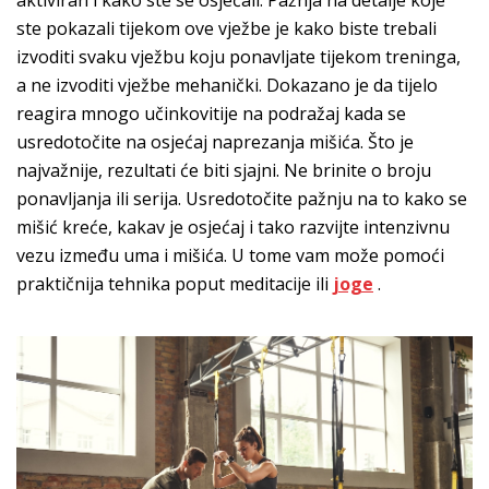
aktiviran i kako ste se osjećali. Pažnja na detalje koje
ste pokazali tijekom ove vježbe je kako biste trebali
izvoditi svaku vježbu koju ponavljate tijekom treninga,
a ne izvoditi vježbe mehanički. Dokazano je da tijelo
reagira mnogo učinkovitije na podražaj kada se
usredotočite na osjećaj naprezanja mišića. Što je
najvažnije, rezultati će biti sjajni. Ne brinite o broju
ponavljanja ili serija. Usredotočite pažnju na to kako se
mišić kreće, kakav je osjećaj i tako razvijte intenzivnu
vezu između uma i mišića. U tome vam može pomoći
praktičnija tehnika poput meditacije ili
joge
.