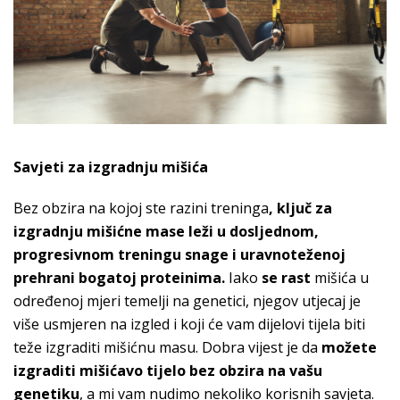
Savjeti za izgradnju mišića
Bez obzira na kojoj ste razini treninga
, ključ za
izgradnju mišićne mase leži u dosljednom,
progresivnom treningu snage i uravnoteženoj
prehrani bogatoj proteinima.
Iako
se rast
mišića u
određenoj mjeri temelji na genetici, njegov utjecaj je
više usmjeren na izgled i koji će vam dijelovi tijela biti
teže izgraditi mišićnu masu. Dobra vijest je da
možete
izgraditi mišićavo tijelo bez obzira na vašu
genetiku
, a mi vam nudimo nekoliko korisnih savjeta.