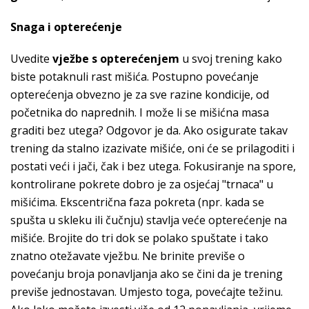
Snaga i opterećenje
Uvedite
vježbe s opterećenjem
u svoj trening kako
biste potaknuli rast mišića. Postupno povećanje
opterećenja obvezno je za sve razine kondicije, od
početnika do naprednih. I može li se mišićna masa
graditi bez utega? Odgovor je da. Ako osigurate takav
trening da stalno izazivate mišiće, oni će se prilagoditi i
postati veći i jači, čak i bez utega. Fokusiranje na spore,
kontrolirane pokrete dobro je za osjećaj "trnaca" u
mišićima. Ekscentrična faza pokreta (npr. kada se
spušta u skleku ili čučnju) stavlja veće opterećenje na
mišiće. Brojite do tri dok se polako spuštate i tako
znatno otežavate vježbu. Ne brinite previše o
povećanju broja ponavljanja ako se čini da je trening
previše jednostavan. Umjesto toga, povećajte težinu.