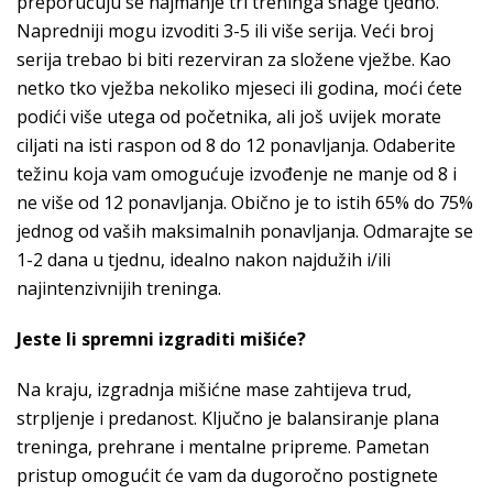
preporučuju se najmanje tri treninga snage tjedno.
Napredniji mogu izvoditi 3-5 ili više serija. Veći broj
serija trebao bi biti rezerviran za složene vježbe. Kao
netko tko vježba nekoliko mjeseci ili godina, moći ćete
podići više utega od početnika, ali još uvijek morate
ciljati na isti raspon od 8 do 12 ponavljanja. Odaberite
težinu koja vam omogućuje izvođenje ne manje od 8 i
ne više od 12 ponavljanja. Obično je to istih 65% do 75%
jednog od vaših maksimalnih ponavljanja. Odmarajte se
1-2 dana u tjednu, idealno nakon najdužih i/ili
najintenzivnijih treninga.
Jeste li spremni izgraditi mišiće?
Na kraju, izgradnja mišićne mase zahtijeva trud,
strpljenje i predanost. Ključno je balansiranje plana
treninga, prehrane i mentalne pripreme. Pametan
pristup omogućit će vam da dugoročno postignete