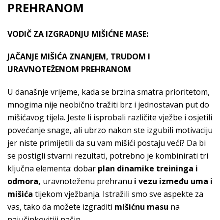
PREHRANOM
VODIČ ZA IZGRADNJU MIŠIĆNE MASE:
JAČANJE MIŠIĆA ZNANJEM, TRUDOM I
URAVNOTEŽENOM PREHRANOM
U današnje vrijeme, kada se brzina smatra prioritetom,
mnogima nije neobično tražiti brz i jednostavan put do
mišićavog tijela. Jeste li isprobali različite vježbe i osjetili
povećanje snage, ali ubrzo nakon ste izgubili motivaciju
jer niste primijetili da su vam mišići postaju veći? Da bi
se postigli stvarni rezultati, potrebno je kombinirati tri
ključna elementa: dobar
plan dinamike treininga i
odmora,
uravnoteženu prehranu
i vezu između uma i
mišića
tijekom vježbanja. Istražili smo sve aspekte za
vas, tako da možete izgraditi
mišićnu masu
na
najučinkovitiji način.