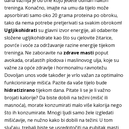
dana važnija je od one koju jedete odmah nakon
treninga. Konačno, imajte na umu da tijelo može
apsorbirati samo oko 20 grama proteina po obroku,
tako da nema potrebe pretjerivati sa svakim obrokom!
Ugljikohidrati
su glavni izvor energije, ali odaberite
složene ugljikohidrate kao što su cjelovite žitarice,
povrće i voće za održavanje razine energije tijekom
treninga. Ne zaboravite na
zdrave masti
poput
avokada, orašastih plodova i maslinovog ulja, koje su
važne za opće zdravlje i hormonalnu ravnotežu.
Dovoljan unos vode također je vrlo važan za optimalno
funkcioniranje mišića. Pazite da vaše tijelo bude
hidratizirano
tijekom dana. Pitate li se je li važno
brojati kalorije? Da biste dobili na težini (mišić ili
masnoća), morate konzumirati malo više kalorija nego
što ih konzumirate. Mnogi ljudi samo žele izgledati
mišićavije, ne nužno kako bi dobili na težini. U tom
slučaju, trebali biste se usredotočiti na gubitak masti