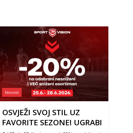
Novosti
OSVJEŽI SVOJ STIL UZ
FAVORITE SEZONE! UGRABI
DO -20%!