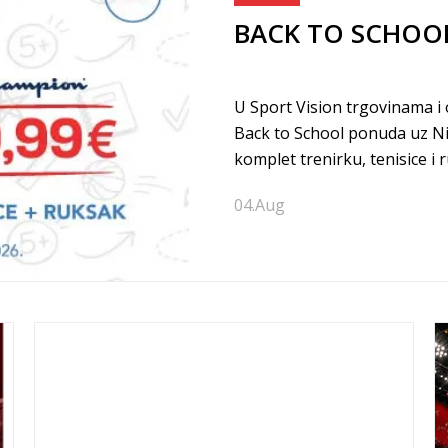
BACK TO SCHOO
U Sport Vision trgovinama i 
Back to School ponuda uz Ni
komplet trenirku, tenisice i
za udoban, praktičan i bezb
04.
Aug
mališane!