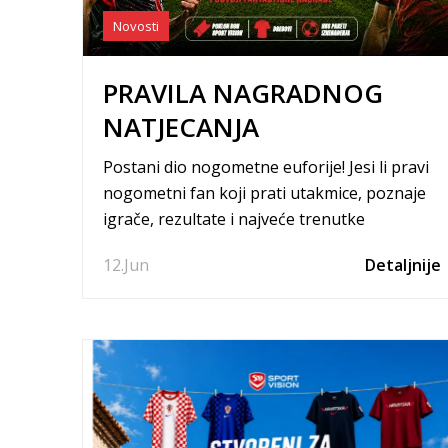
Novosti
PRAVILA NAGRADNOG
NATJECANJA
Postani dio nogometne euforije! Jesi li pravi
nogometni fan koji prati utakmice, poznaje
igrače, rezultate i najveće trenutke
prvenstva? Onda je ovaj izazov stvoren za
12.
Jun
Detaljnije
tebe.