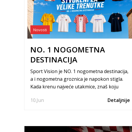
Novosti
NO. 1 NOGOMETNA
DESTINACIJA
Sport Vision je NO. 1 nogometna destinacija,
a i nogometna groznica je napokon stigla.
Kada krenu najveće utakmice, znaš koju
destinaciju biraš. Kao No. 1 nogometna
10.
Jun
Detaljnije
destinacija, Sport Vision okuplja najbolju
nogometnu ponudu na jednom mjestu, od
najnovijih modela kopački i nogometne
opreme do kolekcija vodećih svjetskih