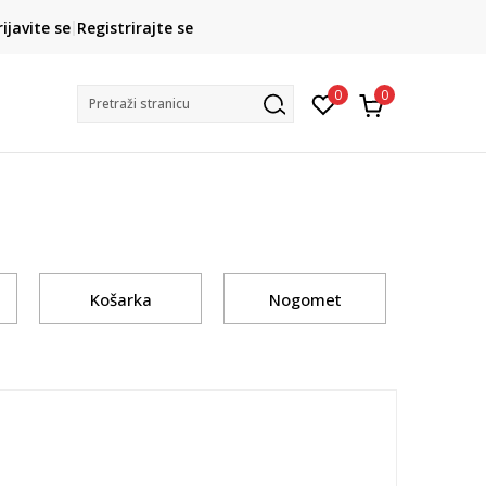
CLICK& COLLECT
rijavite se
Registrirajte se
besplatno preuzimanje u trgovini
0
0
Pretraži stranicu
Košarka
Nogomet
Zaniml