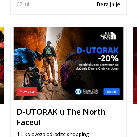
07.
Jul
Detaljnije
Novosti
D-UTORAK u The North
Faceu!
11. kolovoza odradite shopping