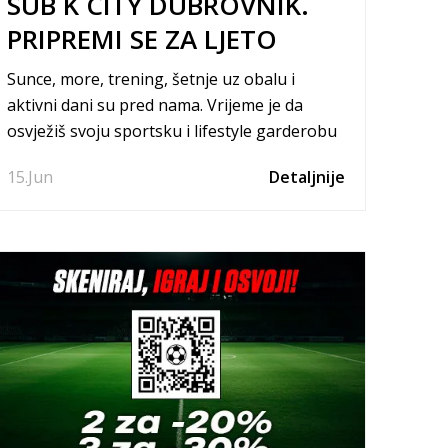
SUB K CITY DUBROVNIK.
PRIPREMI SE ZA LJETO
-20% NA SVE
Sunce, more, trening, šetnje uz obalu i
aktivni dani su pred nama. Vrijeme je da
osvježiš svoju sportsku i lifestyle garderobu
uz omiljene brendove i najnovije modele
15.
Jun
Detaljnije
sezone.