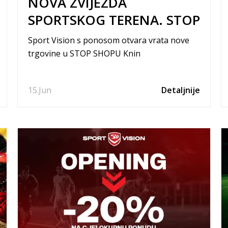
NOVA ZVIJEZDA
SPORTSKOG TERENA. STOP
SHOP KNIN
Sport Vision s ponosom otvara vrata nove
trgovine u STOP SHOPU Knin
15.
Jun
Detaljnije