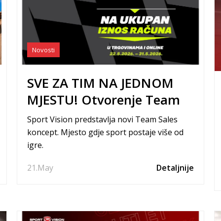
Novosti
SVE ZA TIM NA JEDNOM
MJESTU! Otvorenje Team
Salesa uz -20% na ukupan
Sport Vision predstavlja novi Team Sales
iznos računa!
koncept. Mjesto gdje sport postaje više od
igre.
21.
May
Detaljnije