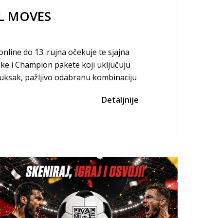
L MOVES
online do 13. rujna očekuje te sjajna
ke i Champion pakete koji uključuju
 ruksak, pažljivo odabranu kombinaciju
rižan početak školske godine za vaše
Detaljnije