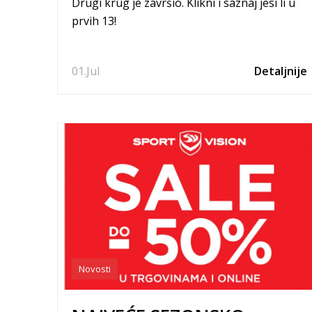
Drugi krug je završio. Klikni i saznaj jesi li u
prvih 13!
01.
Jul
Detaljnije
Novosti