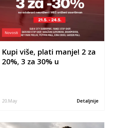
Novosti
Kupi više, plati manje! 2 za
20%, 3 za 30% u
odabranim Sport Vision
trgovinama!
20.
May
Detaljnije