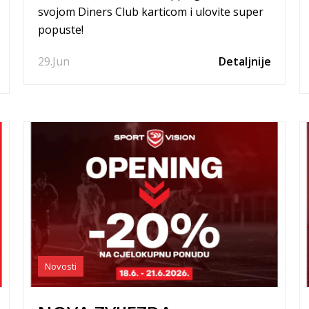
svojom Diners Club karticom i ulovite super
popuste!
29.
Jun
Detaljnije
Novosti