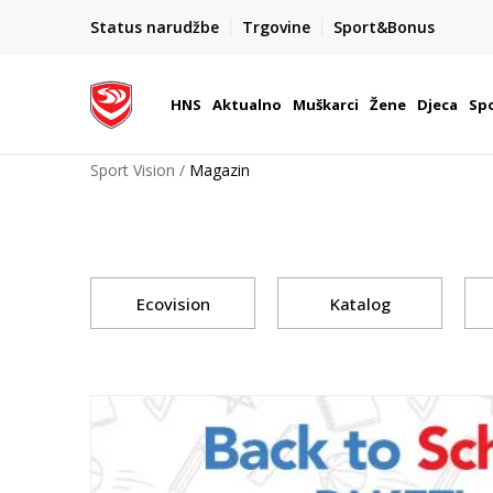
BOX NOW
Status narudžbe
Trgovine
Sport&Bonus
Dostava 1,50 €
| Više od 800 paketomata u Hrvatsko
HNS
Aktualno
Muškarci
Žene
Djeca
Spo
Sport Vision
Magazin
Ecovision
Katalog