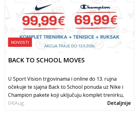
NOVOSTI
BACK TO SCHOOL MOVES
U Sport Vision trgovinama i online do 13. rujna
očekuje te sjajna Back to School ponuda uz Nike i
Champion pakete koji uključuju komplet trenirku,
04.
tenisice i...
Aug.
Detaljnije