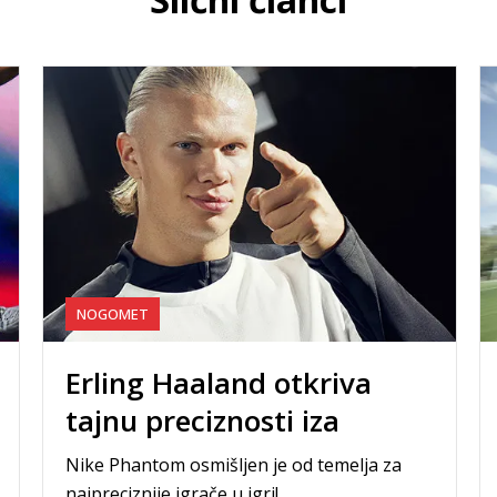
NOGOMET
Erling Haaland otkriva
tajnu preciznosti iza
svakog udarca
Nike Phantom osmišljen je od temelja za
najpreciznije igrače u igri!