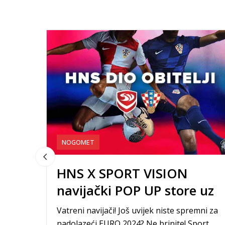
NOGOMET
HNS X SPORT VISION
navijački POP UP store uz
event cageball!
Vatreni navijači! Još uvijek niste spremni za
nadolazeći EURO 2024? Ne brinite! Sport