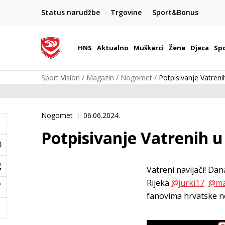
BOX NOW
Status narudžbe
Trgovine
Sport&Bonus
Dostava 1,50 €
| Više od 800 paketomata u Hrvatsko
HNS
Aktualno
Muškarci
Žene
Djeca
Spo
Sport Vision
Magazin
Nogomet
Potpisivanje Vatreni
Nogomet
06.06.2024.
Potpisivanje Vatrenih u
Vatreni navijači! Da
Rijeka
@jurki17
@ma
fanovima hrvatske n