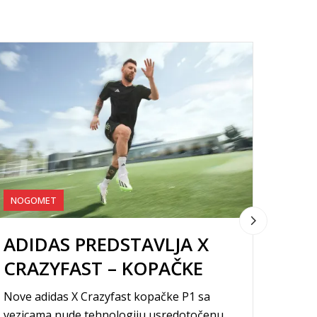
NOGOMET
NOGO
ADIDAS PREDSTAVLJA X
ADI
CRAZYFAST – KOPAČKE
PRO
STVORENE ZA
Nove adidas X Crazyfast kopačke P1 sa
SLU
OTKLJUČAVANJE BRZINE U
vezicama nude tehnologiju usredotočenu