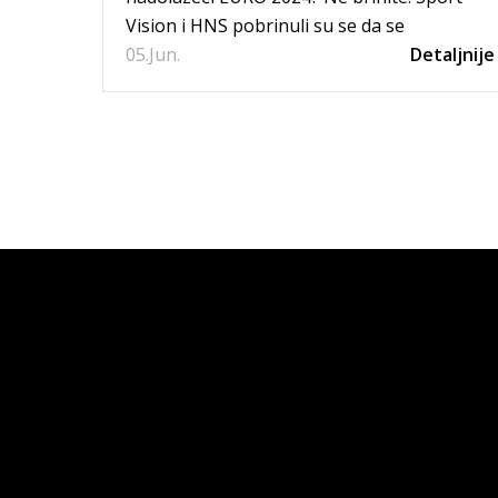
Vision i HNS pobrinuli su se da se
05.
kompletno opremite za lu...
Jun.
Detaljnije