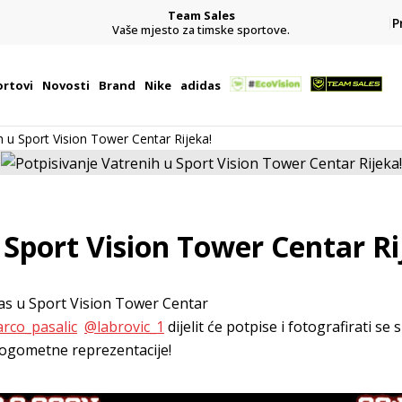
Team Sales
P
j
Vaše mjesto za timske sportove.
rtovi
Novosti
Brand
Nike
adidas
h u Sport Vision Tower Centar Rijeka!
 Sport Vision Tower Centar Ri
nas u Sport Vision Tower Centar
rco_pasalic
@labrovic_1
dijelit će potpise i fotografirati se 
ogometne reprezentacije!