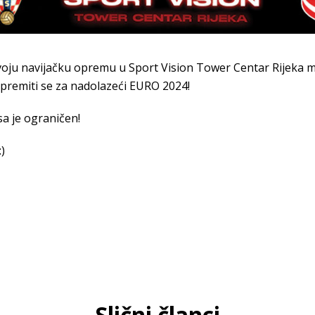
voju navijačku opremu u Sport Vision Tower Centar Rijeka 
opremiti se za nadolazeći EURO 2024!
sa je ograničen!
)
Slični članci