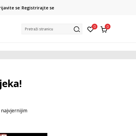
CLICK& COLLECT
rijavite se
Registrirajte se
besplatno preuzimanje u trgovini
0
0
Pretraži stranicu
jeka!
s najvjernijim