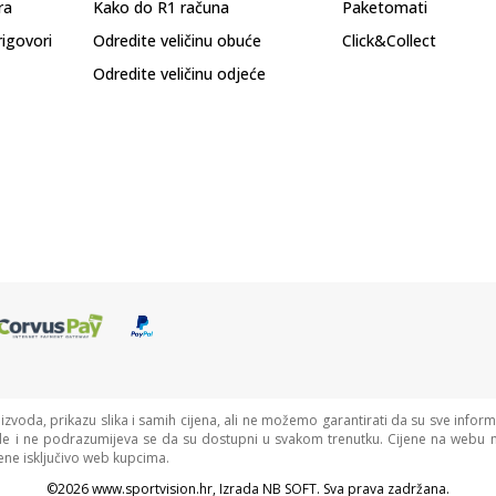
ra
Kako do R1 računa
Paketomati
rigovori
Odredite veličinu obuće
Click&Collect
Odredite veličinu odjeće
oizvoda, prikazu slika i samih cijena, ali ne možemo garantirati da su sve informa
de i ne podrazumijeva se da su dostupni u svakom trenutku. Cijene na webu n
ne isključivo web kupcima.
©2026
www.sportvision.hr
, Izrada
NB SOFT
. Sva prava zadržana.