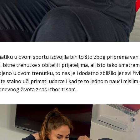
atiku u ovom sportu izdvojila bih to što zbog priprema va
i bitne trenutke s obitelji i prijateljima, ali isto tako smatr
ojeno u ovom trenutku, to nas je i dodatno zbližilo jer svi živim
 te stalno uči primati udarce i kad te to jednom nauči mislim
nevnog života znaš izboriti sam.