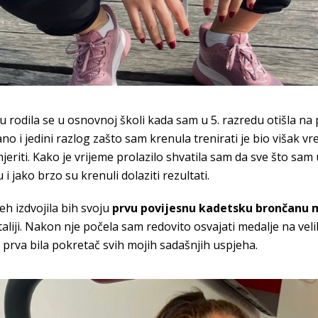
 rodila se u osnovnoj školi kada sam u 5. razredu otišla na p
o i jedini razlog zašto sam krenula trenirati je bio višak v
jeriti. Kako je vrijeme prolazilo shvatila sam da sve što sam
i jako brzo su krenuli dolaziti rezultati.
eh izdvojila bih svoju
prvu povijesnu kadetsku brončanu 
liji. Nakon nje počela sam redovito osvajati medalje na veli
prva bila pokretač svih mojih sadašnjih uspjeha.