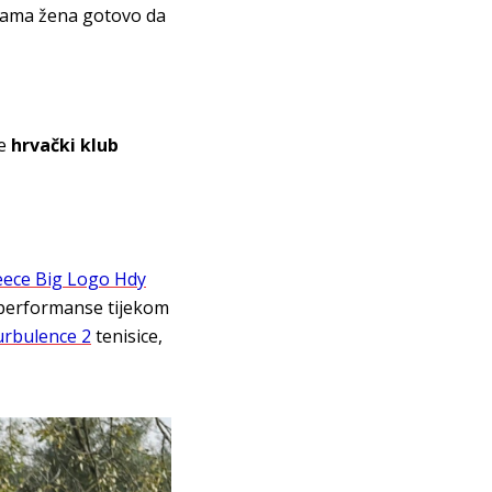
rama žena gotovo da
je
hrvački klub
ece Big Logo Hdy
 performanse tijekom
bulence 2
tenisice,