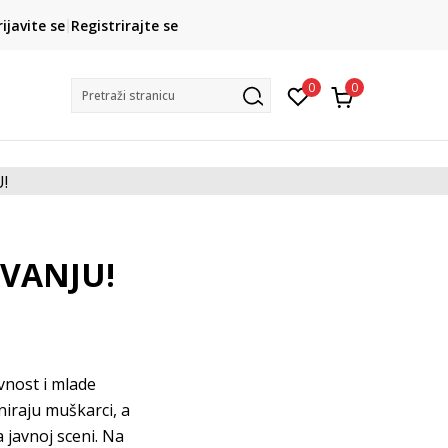
CLICK& COLLECT
ROK ISPO
rijavite se
Registrirajte se
o preuzimanje u trgovini
3 do 5 radni
0
0
Pretraži stranicu
VANJU!
vnost i mlade
niraju muškarci, a
 javnoj sceni. Na