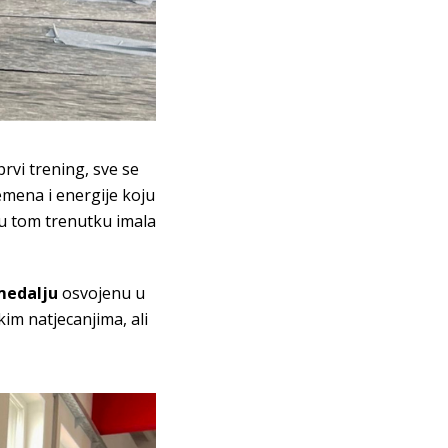
rvi trening, sve se
remena i energije koju
 u tom trenutku imala
medalju
osvojenu u
kim natjecanjima, ali