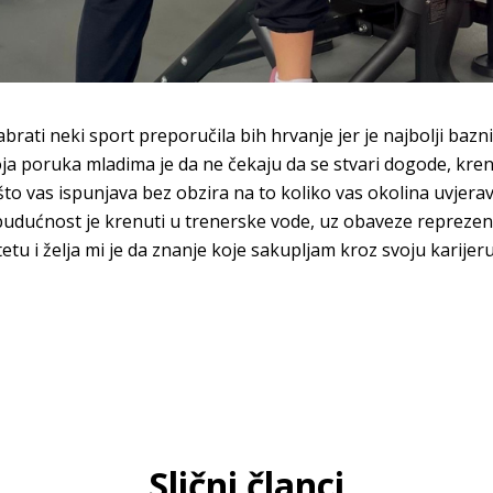
brati neki sport preporučila bih hrvanje jer je najbolji bazni 
oja poruka mladima je da ne čekaju da se stvari dogode, krenit
što vas ispunjava bez obzira na to koliko vas okolina uvjera
 budućnost je krenuti u trenerske vode, uz obaveze reprezen
etu i želja mi je da znanje koje sakupljam kroz svoju karije
Slični članci