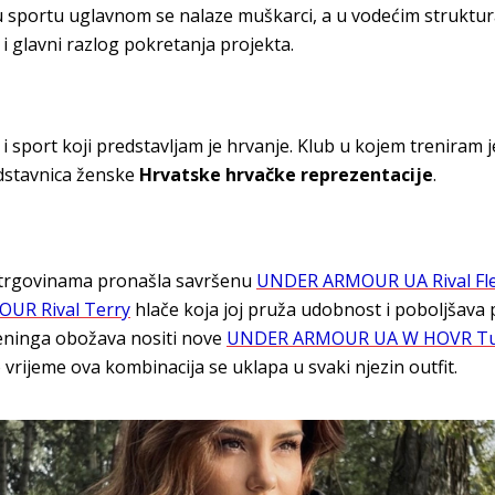
u sportu uglavnom se nalaze muškarci, a u vodećim struktu
 i glavni razlog pokretanja projekta.
 i sport koji predstavljam je hrvanje. Klub u kojem treniram 
dstavnica ženske
Hrvatske hrvačke reprezentacije
.
n trgovinama pronašla savršenu
UNDER ARMOUR UA Rival Fle
UR Rival Terry
hlače koja joj pruža udobnost i poboljšava
reninga obožava nositi nove
UNDER ARMOUR UA W HOVR Tur
o vrijeme ova kombinacija se uklapa u svaki njezin outfit.