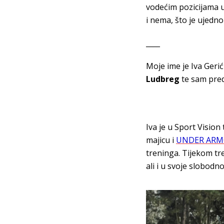
vodećim pozicijama 
i nema, što je ujedno
____
Moje ime je Iva Gerić
Ludbreg
te sam pre
Iva je u Sport Visio
majicu i
UNDER ARMO
treninga. Tijekom t
ali i u svoje slobodn