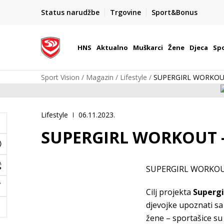
BOX NOW
Status narudžbe
Trgovine
Sport&Bonus
Dostava 1,50 €
| Više od 800 paketomata u Hrvatskoj
HNS
Aktualno
Muškarci
Žene
Djeca
Spo
Sport Vision
Magazin
Lifestyle
SUPERGIRL WORKOUT
Lifestyle
06.11.2023.
SUPERGIRL WORKOUT 
SUPERGIRL WORKOU
Cilj projekta
Supergi
djevojke upoznati sa 
žene – sportašice su 