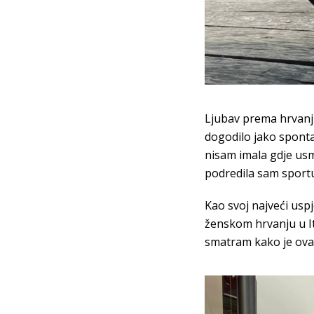
Ljubav prema hrvanju
dogodilo jako spontan
nisam imala gdje usm
podredila sam sportu 
Kao svoj najveći uspj
ženskom hrvanju u Ita
smatram kako je ova 