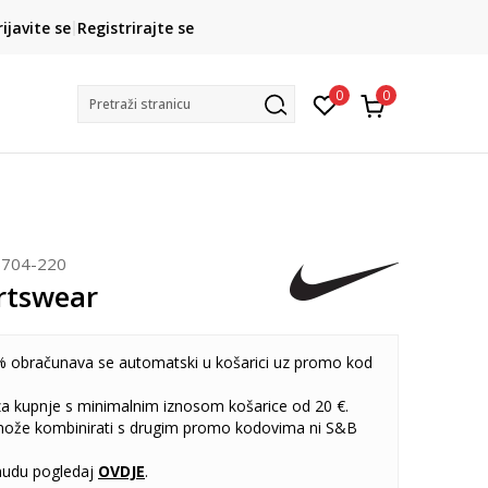
Kako do R1 računa?
rijavite se
Registrirajte se
Saznajte više
Postani član pr
0
0
Pretraži stranicu
704-220
rtswear
 obračunava se automatski u košarici uz promo kod
 za kupnje s minimalnim iznosom košarice od 20 €.
može kombinirati s drugim promo kodovima ni S&B
udu pogledaj
OVDJE
.