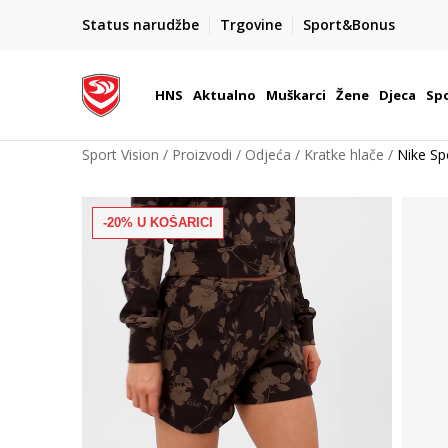
KORISNIČKA SLUŽBA
Status narudžbe
Trgovine
Sport&Bonus
kontaktirajte nas brzo i jednostavno
HNS
Aktualno
Muškarci
Žene
Djeca
Spo
Sport Vision
Proizvodi
Odjeća
Kratke hlače
Nike Sp
-20% U KOŠARICI