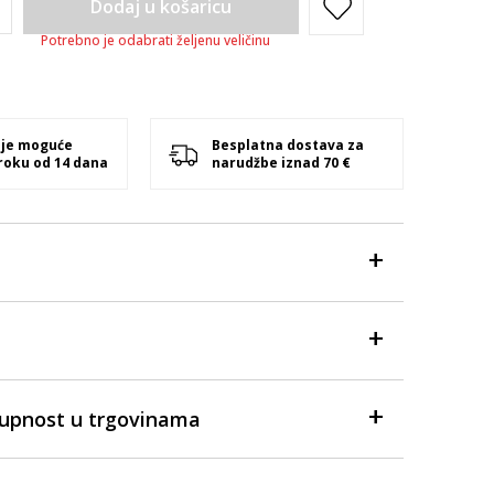
Dodaj u košaricu
Potrebno je odabrati željenu veličinu
 je moguće
Besplatna dostava za
 roku od 14 dana
narudžbe iznad 70 €
tupnost u trgovinama