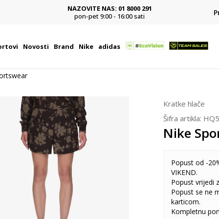
NAZOVITE NAS: 01 8000 291
P
pon-pet 9:00 - 16:00 sati
rtovi
Novosti
Brand
Nike
adidas
ortswear
Kratke hlače
Šifra artikla:
HQ5
Nike Spo
Popust od -20%
VIKEND.
Popust vrijedi
Popust se ne 
karticom.
Kompletnu pon