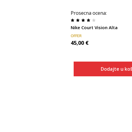
Prosecna ocena
:
Nike Court Vision Alta
OFFER
45,00
€
Dodajte u koš
Veličina
Dodaj u
5
5.5
6