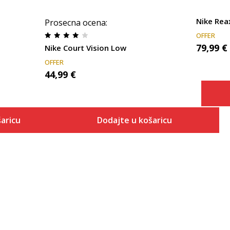
Nike Rea
Prosecna ocena
:
OFFER
79,99
€
Nike Court Vision Low
OFFER
44,99
€
aricu
Dodajte u košaricu
Veličina
 košaricu
Dodaj u košaricu
ONESZ
5
6