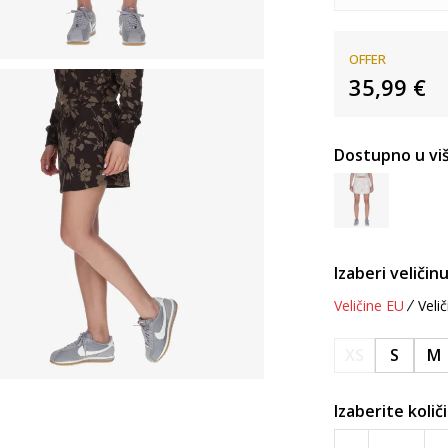
OFFER
35,99
€
Dostupno u viš
Izaberi veličinu
Veličine EU
Velič
XS
S
M
Izaberite količ