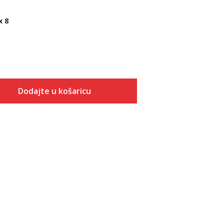
x 8
Dodajte u košaricu
Veličina
Dodaj u košaricu
5
5.5
6
6.5