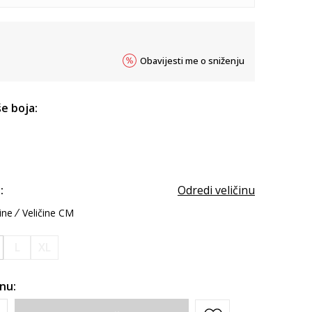
Obavijesti me o sniženju
e boja:
:
Odredi veličinu
ine
Veličine CM
L
XL
inu: