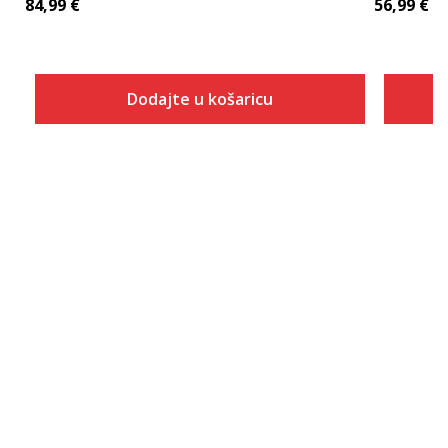
84,99
€
56,99
€
Dodajte u košaricu
Veličina
Dodaj u košaricu
5
5.5
6
6.5
7
7.5