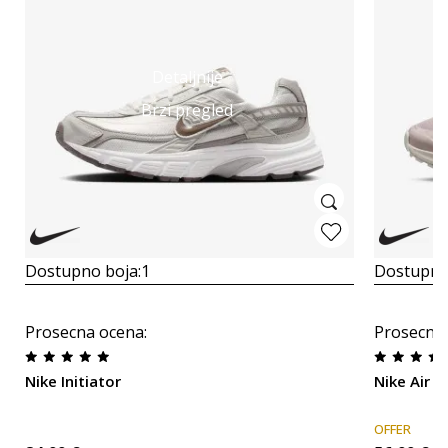
Detaljnije
Brzi pregled
Dostupno boja:
1
Dostupno
Prosecna ocena
:
Prosecna
Nike Initiator
Nike Air M
OFFER