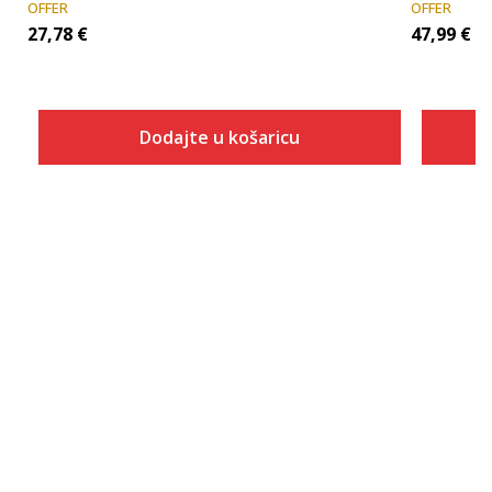
OFFER
OFFER
27,78
€
47,99
€
Dodajte u košaricu
Veličina
Dodaj u košaricu
ONESZ
XS
S
M
L