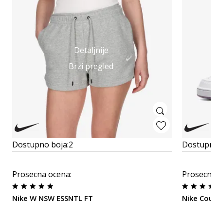
Detaljnije
Brzi pregled
Dostupno boja:
2
Dostupno
Prosecna ocena
:
Prosecna
Nike W NSW ESSNTL FT
Nike Cour