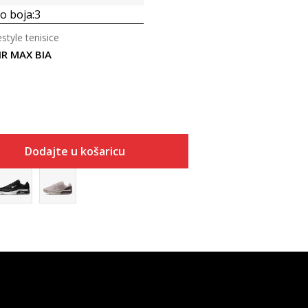
 boja:
3
estyle tenisice
IR MAX BIA
Dodajte u košaricu