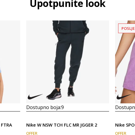
Upotpunite look
POSLJE
Dostupno boja:
9
Dostupno
 FTRA
Nike W NSW TCH FLC MR JGGER 2
Nike SP
OFFER
OFFER