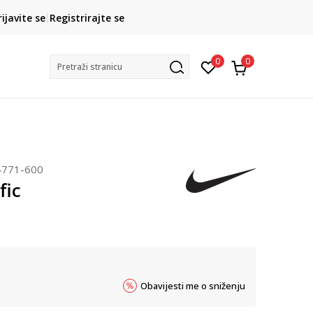
CLICK& COLLECT
rijavite se
Registrirajte se
besplatno preuzimanje u trgovini
0
0
Pretraži stranicu
771-600
fic
Obavijesti me o sniženju