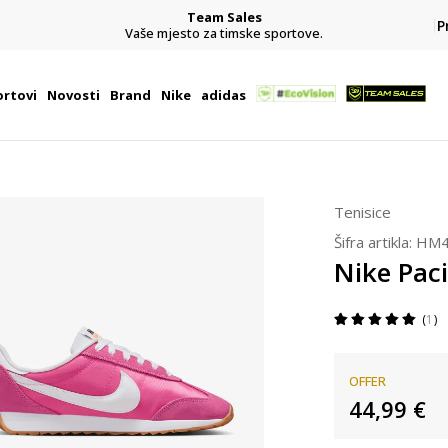
Team Sales
P
j
Vaše mjesto za timske sportove.
rtovi
Novosti
Brand
Nike
adidas
Tenisice
Šifra artikla:
HM4
Nike Paci
1
OFFER
44,99
€