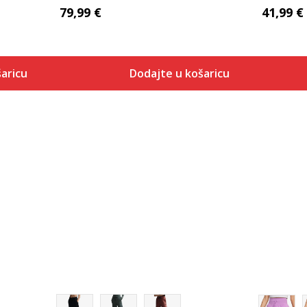
79,99
€
41,99
€
aricu
Dodajte u košaricu
Veličina
 košaricu
Dodaj u košaricu
XS
S
M
L
XL