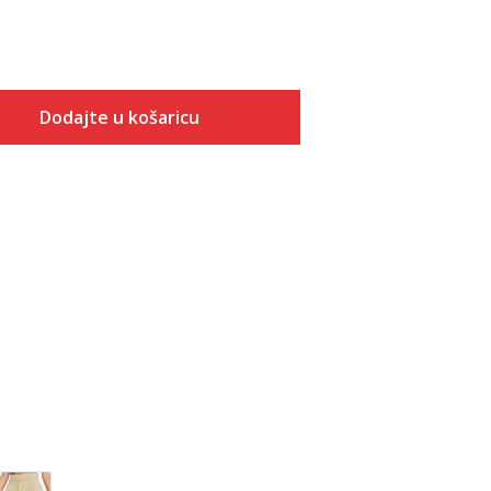
Dodajte u košaricu
Veličina
Dodaj u košaricu
XS
S
M
L
XL