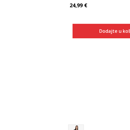
24,99
€
Dodajte u koš
Veličina
Dodaj u
XS
S
M
L
XL