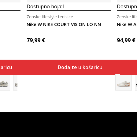
Dostupno boja:
1
Dostupno
Ženske lifestyle tenisice
Ženske lif
Nike W NIKE COURT VISION LO NN
Nike W A
79,99
€
94,99
€
aricu
Dodajte u košaricu