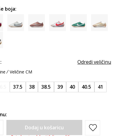
e boja:
:
Odredi veličinu
ine
Veličine CM
6.5
37.5
38
38.5
39
40
40.5
41
inu:
Dodaj u košaricu