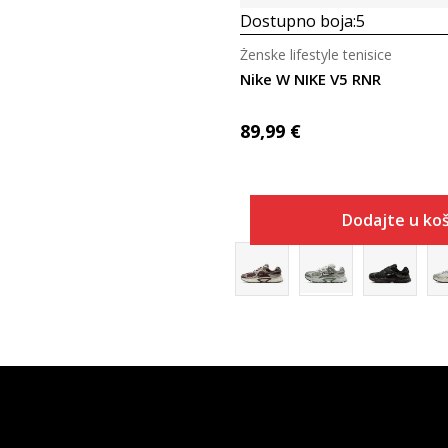
Dostupno boja:
5
Ženske lifestyle tenisice
Nike W NIKE V5 RNR
89,99
€
Dodajte u koš