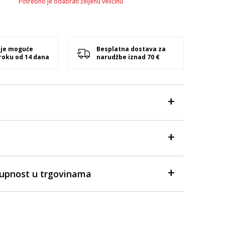
Potrebno je odabrati željenu veličinu
 je moguće
Besplatna dostava za
 roku od 14 dana
narudžbe iznad 70 €
tupnost u trgovinama