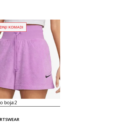
DNJI KOMADI
 boja:
2
ORTSWEAR