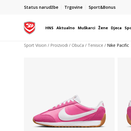
BOX NOW
Status narudžbe
Trgovine
Sport&Bonus
Dostava 1,50 €
| Više od 800 paketomata u Hrvatsko
HNS
Aktualno
Muškarci
Žene
Djeca
Spo
Sport Vision
Proizvodi
Obuća
Tenisice
Nike Pacific