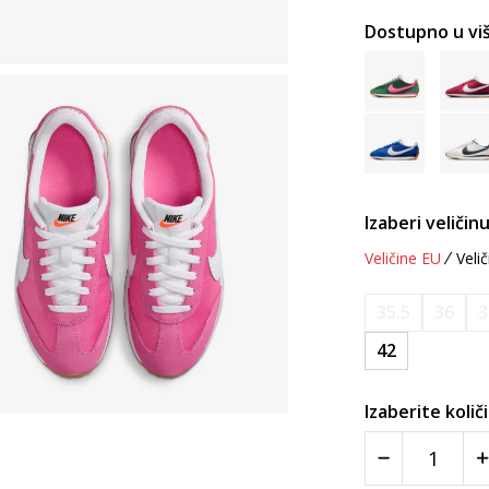
Dostupno u viš
Izaberi veličinu
Veličine EU
Velič
35.5
36
3
42
Izaberite količ