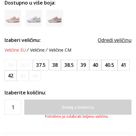
Dostupno u više boja:
Izaberi veličinu:
Odredi veličinu
Veličine EU
Veličine
Veličine CM
36
36.5
37.5
38
38.5
39
40
40.5
41
42
43
44
Izaberite količinu:
Dodaj u košaricu
Potrebno je odabrati željenu veličinu