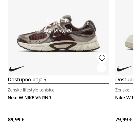
Detaljnije
Brzi pregled
Dostupno boja:
5
Dostupno
Ženske lifestyle tenisice
Ženske lifes
Nike W NIKE V5 RNR
Nike W NI
89,99
€
79,99
€