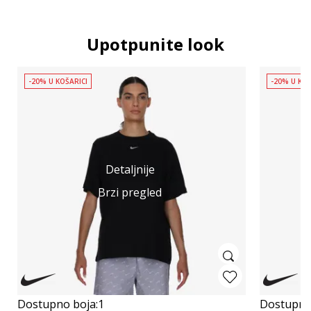
Upotpunite look
-20% U KOŠARICI
-20% U KOŠ
Detaljnije
Brzi pregled
Dostupno boja:
1
Dostupno