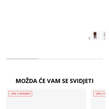
XL
2XL
MOŽDA ĆE VAM SE SVIDJETI
-20% U KOŠARICI
-20% U KOŠ