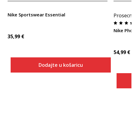
Nike Sportswear Essential
Prosecna
Nike Phoe
35,99
€
54,99
€
Dodajte u košaricu
Veličina
Dodaj u košaricu
XS
S
M
L