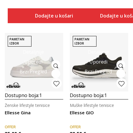
Dodajte u košaricu
Dodajte u koš
PAMETAN
PAMETAN
IZBOR
IZBOR
Detaljnije
Detaljnije
Uporedi
Uporedi
Brzi Pregled
Brzi Pregled
Dostupno boja:
1
Dostupno boja:
1
Ženske lifestyle tenisice
Muške lifestyle tenisice
Ellesse Gina
Ellesse GIO
OFFER
OFFER