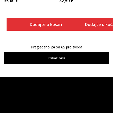
35,00
€
32,50
€
Dodajte u košaricu
Dodajte u koš
Pregledano
24
od
65
proizvoda
Prikaži više