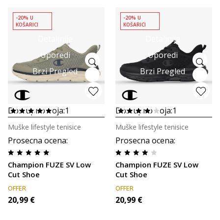
-20% U
-20% U
KOŠARICI
KOŠARICI
Detaljnije
Detaljnije
Uporedi
Uporedi
Brzi Pregled
Brzi Pregled
Dostupno boja:
1
Dostupno boja:
1
Muške lifestyle tenisice
Muške lifestyle tenisice
Prosecna ocena
:
Prosecna ocena
:
Champion FUZE SV Low
Champion FUZE SV Low
Cut Shoe
Cut Shoe
OFFER
OFFER
20,99
€
20,99
€