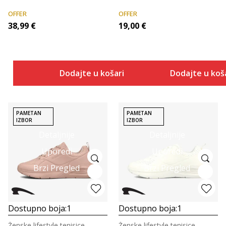
OFFER
OFFER
38,99
€
19,00
€
Dodajte u košaricu
Dodajte u koš
PAMETAN
PAMETAN
IZBOR
IZBOR
Detaljnije
Detaljnije
Uporedi
Uporedi
Brzi Pregled
Brzi Pregled
Dostupno boja:
1
Dostupno boja:
1
Ženske lifestyle tenisice
Ženske lifestyle tenisice