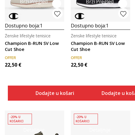
Brzi Pregled
Brzi Pregled
Dostupno boja:
1
Dostupno boja:
1
Ženske lifestyle tenisice
Ženske lifestyle tenisice
Champion B-RUN SV Low
Champion B-RUN SV Low
Cut Shoe
Cut Shoe
OFFER
OFFER
22,50
€
22,50
€
Dodajte u košaricu
Dodajte u koš
-20% U
-20% U
KOŠARICI
KOŠARICI
Detaljnije
Detaljnije