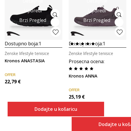
Detaljnije
Detaljnije
Uporedi
Uporedi
Brzi Pregled
Brzi Pregled
Dostupno boja:
1
Dostupno boja:
1
Ženske lifestyle tenisice
Ženske lifestyle tenisice
Kronos ANASTASIA
Prosecna ocena
:
OFFER
Kronos ANNA
22,79
€
OFFER
25,19
€
Dodajte u košaricu
Dodajte u koš