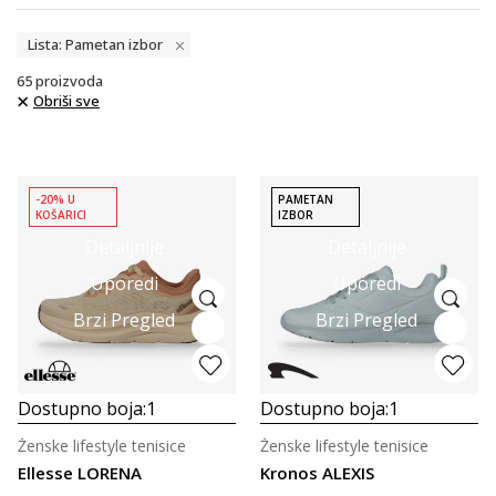
Lista: Pametan izbor
65
proizvoda
Obriši sve
-20% U
PAMETAN
KOŠARICI
IZBOR
Detaljnije
Detaljnije
Uporedi
Uporedi
Brzi Pregled
Brzi Pregled
Dostupno boja:
1
Dostupno boja:
1
Ženske lifestyle tenisice
Ženske lifestyle tenisice
Ellesse LORENA
Kronos ALEXIS