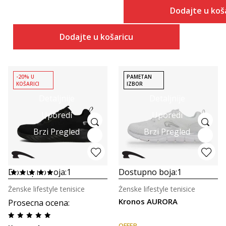
Dodajte u koš
Dodajte u košaricu
-20% U
PAMETAN
KOŠARICI
IZBOR
Detaljnije
Detaljnije
Uporedi
Uporedi
Brzi Pregled
Brzi Pregled
Dostupno boja:
1
Dostupno boja:
1
Ženske lifestyle tenisice
Ženske lifestyle tenisice
Kronos AURORA
Prosecna ocena
:
OFFER