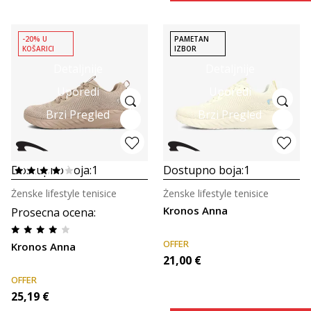
-20% U
PAMETAN
KOŠARICI
IZBOR
Detaljnije
Detaljnije
Uporedi
Uporedi
Brzi Pregled
Brzi Pregled
Dostupno boja:
1
Dostupno boja:
1
Ženske lifestyle tenisice
Ženske lifestyle tenisice
Kronos Anna
Prosecna ocena
:
OFFER
Kronos Anna
21,00
€
OFFER
25,19
€