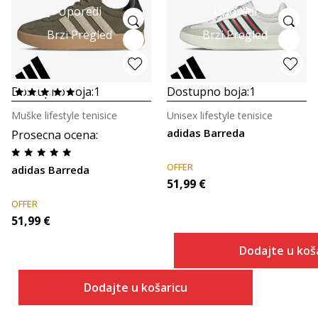
Uporedi
Uporedi
Brzi Pregled
Brzi Pregled
Dostupno boja:
1
Dostupno boja:
1
Muške lifestyle tenisice
Unisex lifestyle tenisice
adidas Barreda
Prosecna ocena
:
OFFER
adidas Barreda
51,99
€
OFFER
51,99
€
Dodajte u koš
Dodajte u košaricu