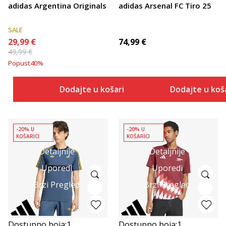
adidas Argentina Originals
adidas Arsenal FC Tiro 25
SALE
29,99
€
74,99
€
49,99
€
Popust
40
%
Dodajte u košaricu
Dodajte u koš
-20% U
-20% U
KOŠARICI
KOŠARICI
Detaljnije
Detaljnije
Uporedi
Uporedi
Brzi Pregled
Brzi Pregled
Dostupno boja:
1
Dostupno boja:
1