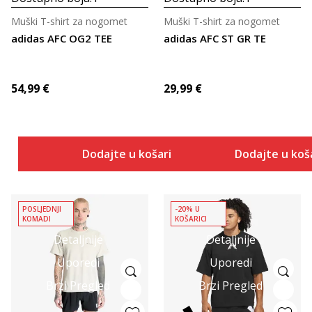
Muški T-shirt za nogomet
Muški T-shirt za nogomet
adidas AFC OG2 TEE
adidas AFC ST GR TE
54,99
€
29,99
€
Dodajte u košaricu
Dodajte u koš
POSLJEDNJI
-20% U
KOMADI
KOŠARICI
Detaljnije
Detaljnije
Uporedi
Uporedi
Brzi Pregled
Brzi Pregled