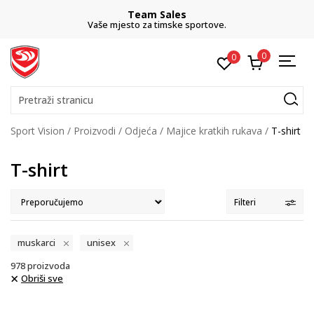
Team Sales
Vaše mjesto za timske sportove.
0
0
Pretraži stranicu
Sport Vision
Proizvodi
Odjeća
Majice kratkih rukava
T-shirt
T-shirt
Filteri
muskarci
unisex
978
proizvoda
Obriši sve