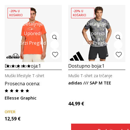
-20% U
-20% U
KOŠARICI
KOŠARICI
Detaljnije
Detaljnije
Uporedi
Uporedi
Brzi Pregled
Brzi Pregled
Dostupno boja:
1
Dostupno boja:
1
Muški lifestyle T-shirt
Muški T-shirt za trčanje
adidas /// SAP M TEE
Prosecna ocena
:
Ellesse Graphic
44,99
€
OFFER
12,59
€