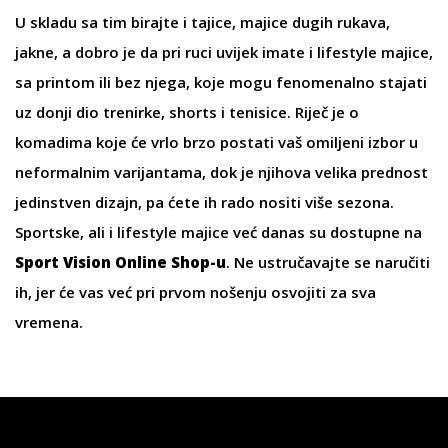
U skladu sa tim birajte i
tajice
,
majice dugih rukava
,
jakne
, a dobro je da pri ruci uvijek imate i lifestyle majice,
sa printom ili bez njega, koje mogu fenomenalno stajati
uz
donji dio trenirke
,
shorts
i
tenisice
. Riječ je o
komadima koje će vrlo brzo postati vaš omiljeni izbor u
neformalnim varijantama, dok je njihova velika prednost
jedinstven dizajn, pa ćete ih rado nositi više sezona.
Sportske
, ali i lifestyle majice već danas su dostupne na
Sport Vision Online Shop-u
. Ne ustručavajte se naručiti
ih, jer će vas već pri prvom nošenju osvojiti za sva
vremena.