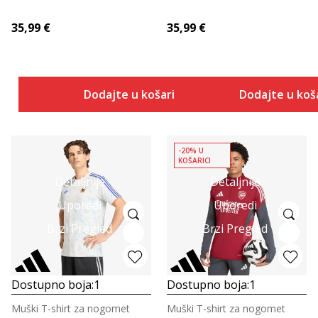
35,99
€
35,99
€
Dodajte u košaricu
Dodajte u koš
-20% U
KOŠARICI
Detaljnije
Detaljnije
Uporedi
Uporedi
Brzi Pregled
Brzi Pregled
Dostupno boja:
1
Dostupno boja:
1
Muški T-shirt za nogomet
Muški T-shirt za nogomet