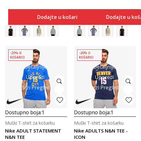
Dodajte u košaricu
Dodajte u koš
-20% U
-20% U
KOŠARICI
KOŠARICI
Detaljnije
Detaljnije
Uporedi
Uporedi
Brzi Pregled
Brzi Pregled
Dostupno boja:
1
Dostupno boja:
1
Muški T-shirt za košarku
Muški T-shirt za košarku
Nike ADULT STATEMENT
Nike ADULTS N&N TEE -
N&N TEE
ICON