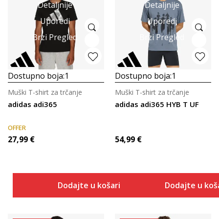
Detaljnije
Detaljnije
Uporedi
Uporedi
Brzi Pregled
Brzi Pregled
Dostupno boja:
1
Dostupno boja:
1
Muški T-shirt za trčanje
Muški T-shirt za trčanje
adidas adi365
adidas adi365 HYB T UF
OFFER
27,99
€
54,99
€
Dodajte u košaricu
Dodajte u koš