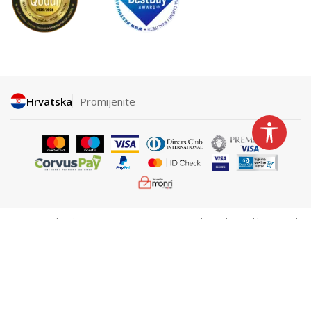
Hrvatska
Promijenite
Nastojimo biti što precizniji u opisu proizvoda, prikazu slika i samih
cijena, ali ne možemo garantirati da su sve informacije kompletne i bez
grešaka. Svi artikli prikazani na stranici su dio naše ponude i ne
podrazumijeva se da su dostupni u svakom trenutku. Cijene na webu nisu
nužno iste kao cijene u trgovinama. Webshop može imati popuste
namijenjene isključivo web kupcima.
©2026
www.sportvision.hr
, Izrada
NB SOFT
. Sva prava zadržana.