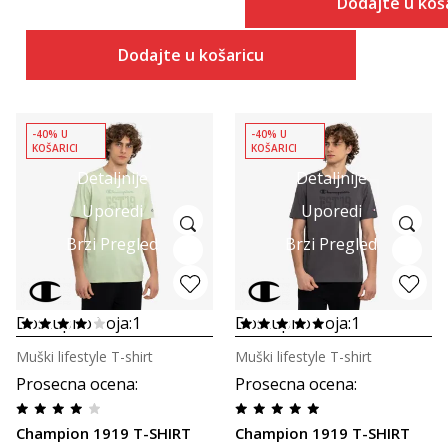
Dodajte u koš
Dodajte u košaricu
-40% U
-40% U
KOŠARICI
KOŠARICI
Detaljnije
Detaljnije
Uporedi
Uporedi
Brzi Pregled
Brzi Pregled
Dostupno boja:
1
Dostupno boja:
1
Muški lifestyle T-shirt
Muški lifestyle T-shirt
Prosecna ocena
:
Prosecna ocena
:
Champion 1919 T-SHIRT
Champion 1919 T-SHIRT