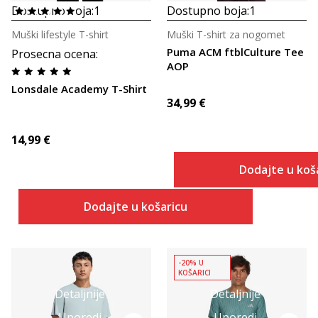
Dostupno boja:
1
Dostupno boja:
1
Muški lifestyle T-shirt
Muški T-shirt za nogomet
Puma ACM ftblCulture Tee
Prosecna ocena
:
AOP
Lonsdale Academy T-Shirt
34,99
€
14,99
€
Dodajte u koš
Dodajte u košaricu
-20% U
KOŠARICI
Detaljnije
Detaljnije
Uporedi
Uporedi