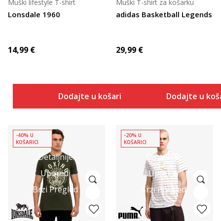
Muški lifestyle T-shirt
Muški T-shirt za košarku
Lonsdale 1960
adidas Basketball Legends
14,99
€
29,99
€
Dodajte u košaricu
Dodajte u koš
-40% U
-20% U
KOŠARICI
KOŠARICI
Detaljnije
Detaljnije
Uporedi
Uporedi
Brzi Pregled
Brzi Pregled