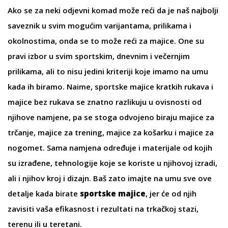
Ako se za neki odjevni komad može reći da je naš najbolji
saveznik u svim mogućim varijantama, prilikama i
okolnostima, onda se to može reći za majice. One su
pravi izbor u svim sportskim, dnevnim i večernjim
prilikama, ali to nisu jedini kriteriji koje imamo na umu
kada ih biramo. Naime,
sportske majice kratkih rukava
i
majice bez rukava
se znatno razlikuju u ovisnosti od
njihove namjene, pa se stoga odvojeno biraju
majice za
trčanje
,
majice za trening
,
majice za košarku
i
majice za
nogomet
. Sama namjena određuje i materijale od kojih
su izrađene, tehnologije koje se koriste u njihovoj izradi,
ali i njihov kroj i dizajn. Baš zato imajte na umu sve ove
detalje kada birate
sportske majice
, jer će od njih
zavisiti vaša efikasnost i rezultati na trkačkoj stazi,
terenu ili u teretani.