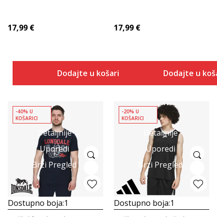
17,99
€
17,99
€
Dodajte u košaricu
Dodajte u koš
-40% U
-20% U
KOŠARICI
KOŠARICI
Detaljnije
Detaljnije
Uporedi
Uporedi
Brzi Pregled
Brzi Pregled
Dostupno boja:
1
Dostupno boja:
1