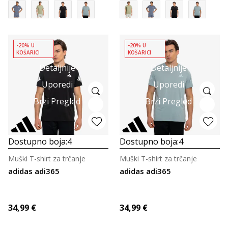
-20% U
-20% U
KOŠARICI
KOŠARICI
Detaljnije
Detaljnije
Uporedi
Uporedi
Brzi Pregled
Brzi Pregled
Dostupno boja:
4
Dostupno boja:
4
Muški T-shirt za trčanje
Muški T-shirt za trčanje
adidas adi365
adidas adi365
34,99
€
34,99
€