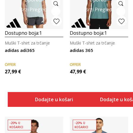
Brzi Pregled
Brzi Pregled
Dostupno boja:
1
Dostupno boja:
1
Muški T-shirt za trčanje
Muški T-shirt za trčanje
adidas adi365
adidas 365
OFFER
OFFER
27,99
€
47,99
€
Dodajte u košaricu
Dodajte u koš
-20% U
-20% U
KOŠARICI
KOŠARICI