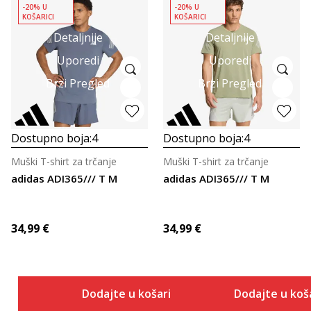
-20% U
-20% U
KOŠARICI
KOŠARICI
Detaljnije
Detaljnije
Uporedi
Uporedi
Brzi Pregled
Brzi Pregled
Dostupno boja:
4
Dostupno boja:
4
Muški T-shirt za trčanje
Muški T-shirt za trčanje
adidas ADI365/// T M
adidas ADI365/// T M
34,99
€
34,99
€
Dodajte u košaricu
Dodajte u koš