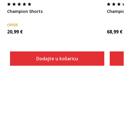
Champion Shorts
Champion
OFFER
20,99
€
68,99
€
Dodajte u košaricu
Veličina
Dodaj u košaricu
S
M
L
XL