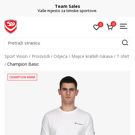
Team Sales
Vaše mjesto za timske sportove.
0
0
Pretraži stranicu
Sport Vision
Proizvodi
Odjeća
Majice kratkih rukava
T-shirt
Champion Basic
CHAMPION-MMM