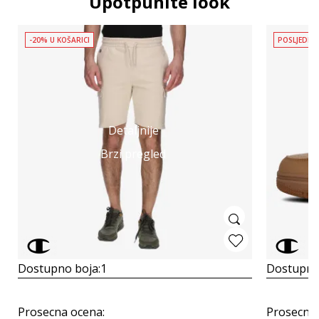
Upotpunite look
-20% U KOŠARICI
POSLJEDNJ
Detaljnije
Brzi pregled
Dostupno boja:
1
Dostupno
Prosecna ocena
:
Prosecna