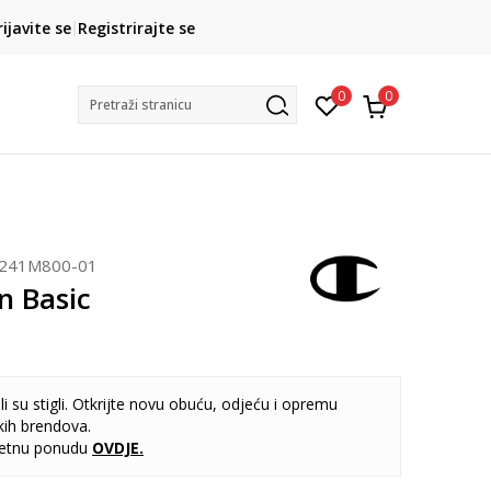
CLICK& COLLECT
rijavite se
Registrirajte se
besplatno preuzimanje u trgovini
0
0
Pretraži stranicu
241M800-01
 Basic
i su stigli. Otkrijte novu obuću, odjeću i opremu
kih brendova.
letnu ponudu
OVDJE
.