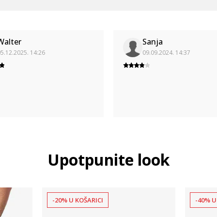
Walter
Sanja
5.12.2025. 14:26
09.09.2024. 14:37
Upotpunite look
-20% U KOŠARICI
-40% U