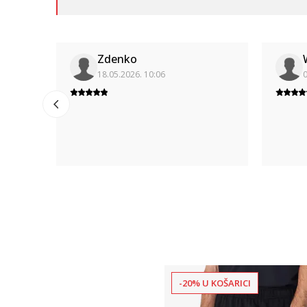
Zdenko
18.05.2026. 10:06
0
-20% U KOŠARICI