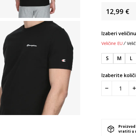
12,99
€
Izaberi veličinu
Veličine EU
Velič
S
M
L
Izaberite količ
Proizvod
vratiti u