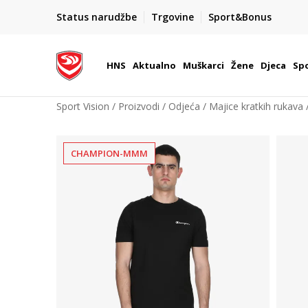
BOX NOW
Status narudžbe
Trgovine
Sport&Bonus
Dostava 1,50 €
| Više od 800 paketomata u Hrvatsko
HNS
Aktualno
Muškarci
Žene
Djeca
Spo
Sport Vision
Proizvodi
Odjeća
Majice kratkih rukava
CHAMPION-MMM