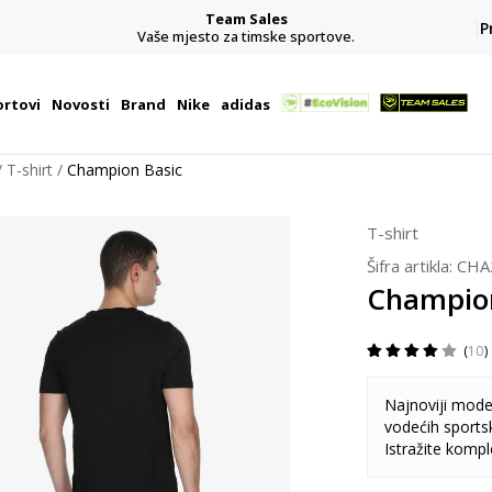
Team Sales
P
j
Vaše mjesto za timske sportove.
rtovi
Novosti
Brand
Nike
adidas
T-shirt
Champion Basic
T-shirt
Šifra artikla:
CHA
Champion
10
Najnoviji model
vodećih sports
Istražite komp