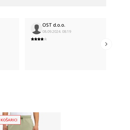
OST d.o.o.
08.09.2024. 08:19
 KOŠARICI