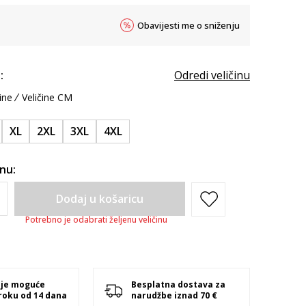
Obavijesti me o sniženju
:
Odredi veličinu
ine
Veličine CM
XL
2XL
3XL
4XL
inu:
Dodaj u košaricu
Potrebno je odabrati željenu veličinu
 je moguće
Besplatna dostava za
 roku od 14 dana
narudžbe iznad 70 €