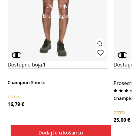
Detaljnije
Brzi pregled
Dostupno boja:
1
Dostupno
Champion Shorts
Prosecna
OFFER
Champio
16,79
€
OFFER
25,00
€
Dodajte u košaricu