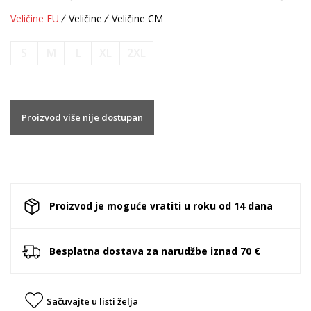
Veličine EU
Veličine
Veličine CM
S
M
L
XL
2XL
Proizvod više nije dostupan
Proizvod je moguće vratiti u roku od 14 dana
Besplatna dostava za narudžbe iznad 70 €
Sačuvajte u listi želja