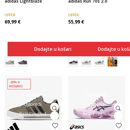
adidas Lightblaze
adidas Run 70s 2.0
OFFER
OFFER
69,99
€
55,99
€
Dodajte u košaricu
Dodajte u koš
-20% U
KOŠARICI
Detaljnije
Detaljnije
Uporedi
Uporedi
Brzi Pregled
Brzi Pregled