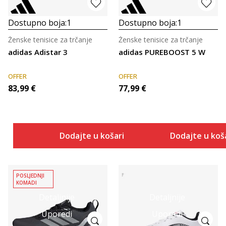
Dostupno boja:
1
Dostupno boja:
1
Ženske tenisice za trčanje
Ženske tenisice za trčanje
adidas Adistar 3
adidas PUREBOOST 5 W
OFFER
OFFER
83,99
€
77,99
€
Dodajte u košaricu
Dodajte u koš
POSLJEDNJI
KOMADI
Detaljnije
Detaljnije
Uporedi
Uporedi