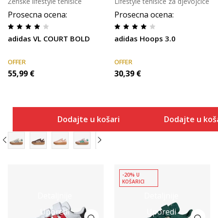
Ženske lifestyle tenisice
Lifestyle tenisice za djevojčice
Prosecna ocena
:
Prosecna ocena
:
adidas VL COURT BOLD
adidas Hoops 3.0
OFFER
OFFER
55,99
€
30,39
€
Dodajte u košaricu
Dodajte u koš
-20% U
KOŠARICI
Detaljnije
Detaljnije
Uporedi
Uporedi