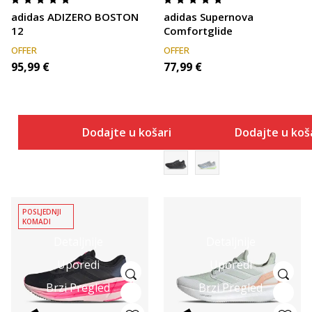
adidas ADIZERO BOSTON
adidas Supernova
12
Comfortglide
OFFER
OFFER
95,99
€
77,99
€
Dodajte u košaricu
Dodajte u koš
POSLJEDNJI
KOMADI
Detaljnije
Detaljnije
Uporedi
Uporedi
Brzi Pregled
Brzi Pregled