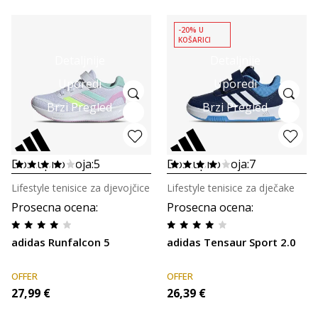
-20% U
KOŠARICI
Detaljnije
Detaljnije
Uporedi
Uporedi
Brzi Pregled
Brzi Pregled
Dostupno boja:
5
Dostupno boja:
7
Lifestyle tenisice za djevojčice
Lifestyle tenisice za dječake
Prosecna ocena
:
Prosecna ocena
:
adidas Runfalcon 5
adidas Tensaur Sport 2.0
OFFER
OFFER
27,99
€
26,39
€