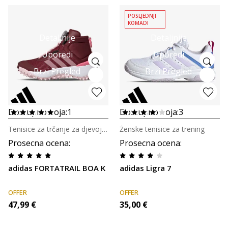
POSLJEDNJI
KOMADI
Detaljnije
Detaljnije
Uporedi
Uporedi
Brzi Pregled
Brzi Pregled
Dostupno boja:
1
Dostupno boja:
3
Tenisice za trčanje za djevojčice
Ženske tenisice za trening
Prosecna ocena
:
Prosecna ocena
:
adidas FORTATRAIL BOA K
adidas Ligra 7
OFFER
OFFER
47,99
€
35,00
€