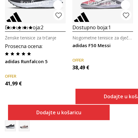
Brzi Pregled
Brzi Pregled
Dostupno boja:
2
Dostupno boja:
1
Ženske tenisice za trčanje
Nogometne tenisice za dječake
adidas F50 Messi
Prosecna ocena
:
OFFER
adidas Runfalcon 5
38,49
€
OFFER
41,99
€
Dodajte u koš
Dodajte u košaricu