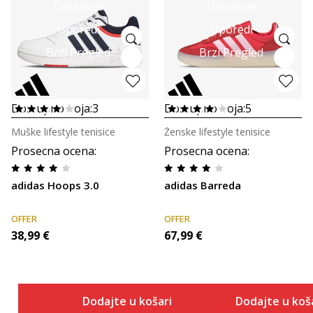
Detaljnije
Detaljnije
Uporedi
Uporedi
Brzi Pregled
Brzi Pregled
Dostupno boja:
3
Dostupno boja:
5
Muške lifestyle tenisice
Ženske lifestyle tenisice
Prosecna ocena
:
Prosecna ocena
:
adidas Hoops 3.0
adidas Barreda
OFFER
OFFER
38,99
€
67,99
€
Dodajte u košaricu
Dodajte u koš