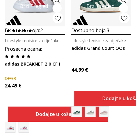
Brzi Pregled
Brzi Pregled
Dostupno boja:
2
Dostupno boja:
3
Lifestyle tenisice za dječake
Lifestyle tenisice za dječake
adidas Grand Court OOs
Prosecna ocena
:
adidas BREAKNET 2.0 CF I
44,99
€
OFFER
24,49
€
Dodajte u koš
Dodajte u košaricu