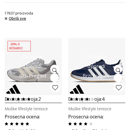
17637
proizvoda
Obriši sve
-20% U
KOŠARICI
Detaljnije
Detaljnije
Uporedi
Uporedi
Brzi Pregled
Brzi Pregled
Dostupno boja:
2
Dostupno boja:
4
Muške lifestyle tenisice
Muške lifestyle tenisice
Prosecna ocena
:
Prosecna ocena
: