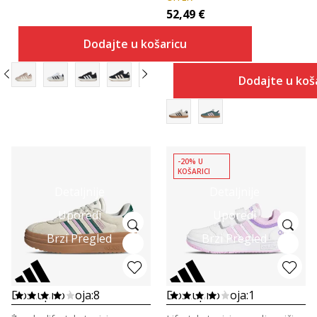
52,49
€
Dodajte u košaricu
Dodajte u koš
-20% U
KOŠARICI
Detaljnije
Detaljnije
Uporedi
Uporedi
Brzi Pregled
Brzi Pregled
Dostupno boja:
8
Dostupno boja:
1