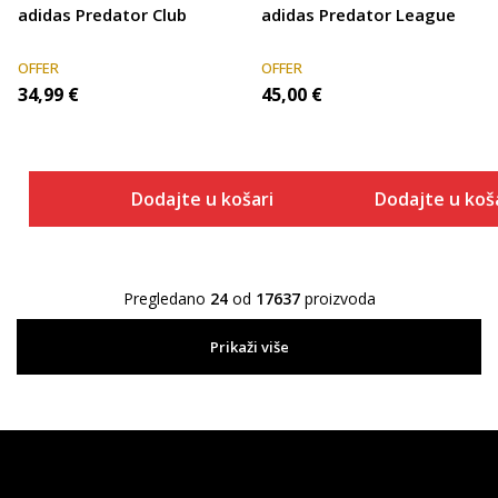
adidas Predator Club
adidas Predator League
OFFER
OFFER
34,99
€
45,00
€
Dodajte u košaricu
Dodajte u koš
Pregledano
24
od
17637
proizvoda
Prikaži više