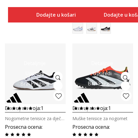
Dodajte u košaricu
Dodajte u koš
Detaljnije
Detaljnije
Uporedi
Uporedi
Brzi Pregled
Brzi Pregled
Dostupno boja:
1
Dostupno boja:
1
Nogometne tenisice za dječake
Muške tenisice za nogomet
Prosecna ocena
:
Prosecna ocena
: