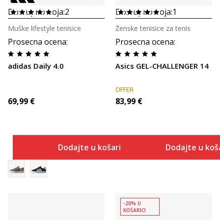
Dostupno boja:
2
Dostupno boja:
1
Muške lifestyle tenisice
Ženske tenisice za tenis
Prosecna ocena
:
Prosecna ocena
:
adidas Daily 4.0
Asics GEL-CHALLENGER 14
OFFER
69,99
€
83,99
€
Dodajte u košaricu
Dodajte u koš
-20% U
KOŠARICI