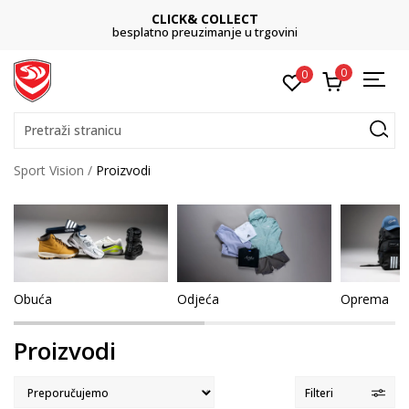
CLICK& COLLECT
besplatno preuzimanje u trgovini
0
0
Pretraži stranicu
Sport Vision
Proizvodi
Obuća
Odjeća
Oprema
Proizvodi
Filteri