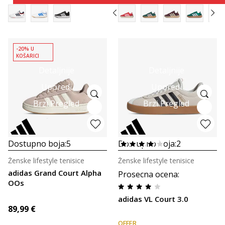
-20% U
KOŠARICI
Detaljnije
Detaljnije
Uporedi
Uporedi
Brzi Pregled
Brzi Pregled
Dostupno boja:
5
Dostupno boja:
2
Ženske lifestyle tenisice
Ženske lifestyle tenisice
adidas Grand Court Alpha
Prosecna ocena
:
OOs
adidas VL Court 3.0
89,99
€
OFFER