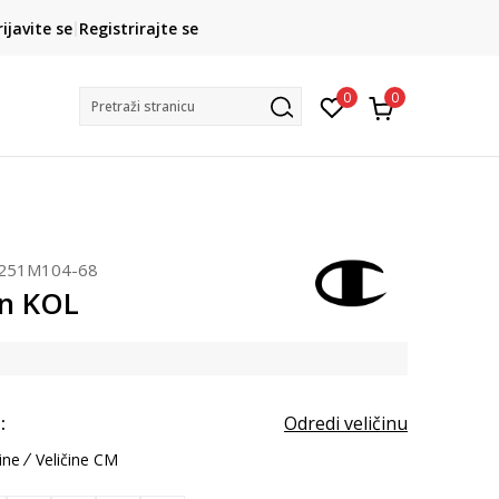
CLICK& COLLECT
rijavite se
Registrirajte se
besplatno preuzimanje u trgovini
0
0
Pretraži stranicu
251M104-68
n KOL
:
Odredi veličinu
ine
Veličine CM