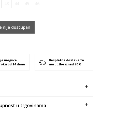
43
44
45
46
e nije dostupan
 je moguće
Besplatna dostava za
 roku od 14 dana
narudžbe iznad 70 €
tupnost u trgovinama