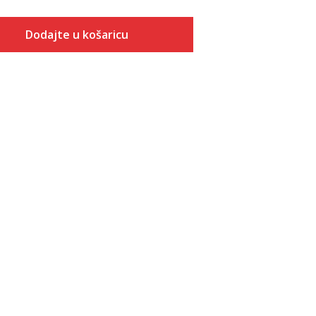
Dodajte u košaricu
Veličina
Dodaj u košaricu
S
M
L
XL
2XL
3XL
4XL