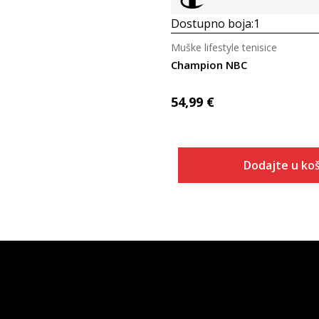
Dostupno boja:
1
Muške lifestyle tenisice
Champion NBC
54,99
€
Dodajte u koš