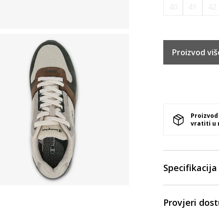
40
41
42
Proizvod viš
Proizvod
vratiti u
Specifikacija
Provjeri dos