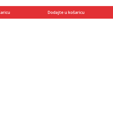
aricu
Dodajte u košaricu
Veličina
 košaricu
Dodaj u košaricu
S
M
L
XL
2XL
3XL
4XL