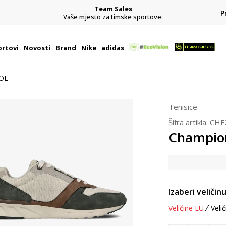
Team Sales
P
j
Vaše mjesto za timske sportove.
rtovi
Novosti
Brand
Nike
adidas
OL
Tenisice
Šifra artikla:
CHF
Champio
Izaberi veličinu
Veličine EU
Velič