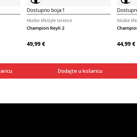
Dostupno boja:
1
Dostupno
Muške lifestyle tenisice
Muške life
Champion Reyli 2
Champio
49,99
€
44,99
€
aricu
Dodajte u košaricu