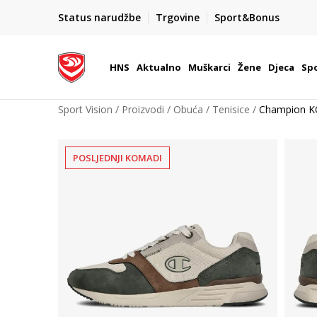
BOX NOW
Status narudžbe
Trgovine
Sport&Bonus
Dostava 1,50 €
| Više od 800 paketomata u Hrvatsko
HNS
Aktualno
Muškarci
Žene
Djeca
Spo
Sport Vision
Proizvodi
Obuća
Tenisice
Champion K
POSLJEDNJI KOMADI