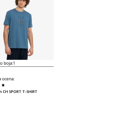
 boja:
1
a ocena
:
n CH SPORT T-SHIRT