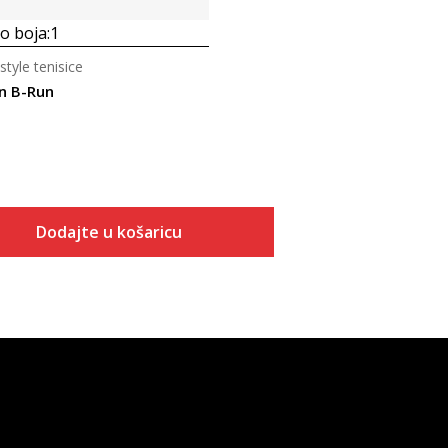
 boja:
1
style tenisice
n B-Run
Dodajte u košaricu