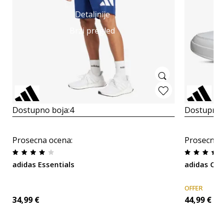
Detaljnije
Brzi pregled
Dostupno boja:
4
Dostupno
Prosecna ocena
:
Prosecna
adidas Essentials
adidas C
OFFER
34,99
€
44,99
€