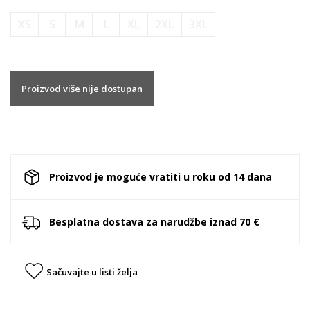
XS
S
M
L
XL
2XL
3XL
Proizvod više nije dostupan
Proizvod je moguće vratiti u roku od 14 dana
Besplatna dostava za narudžbe iznad 70 €
Sačuvajte u listi želja