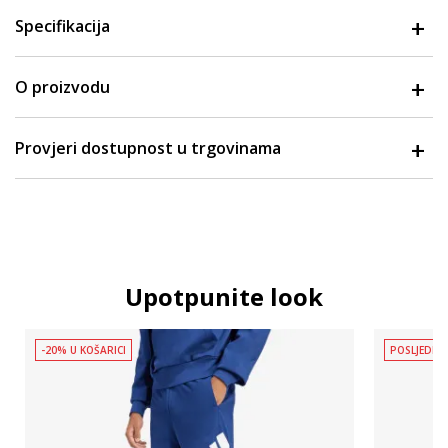
Specifikacija
O proizvodu
Provjeri dostupnost u trgovinama
Upotpunite look
-20% U KOŠARICI
POSLJEDNJ