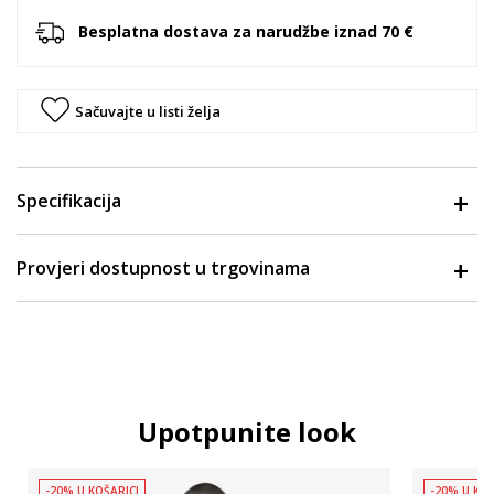
Besplatna dostava za narudžbe iznad 70 €
Sačuvajte u listi želja
Specifikacija
Provjeri dostupnost u trgovinama
Upotpunite look
-20% U KOŠARICI
-20% U KOŠ