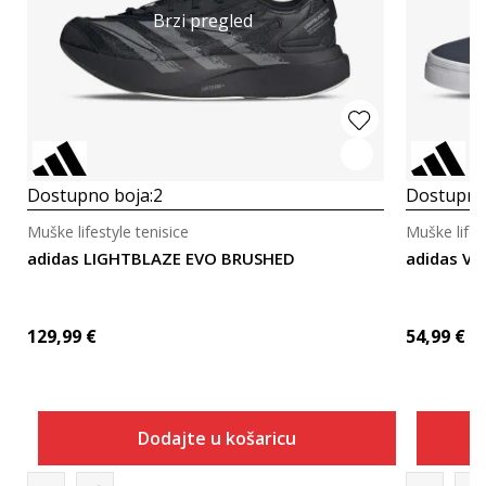
Brzi pregled
Dostupno boja:
2
Dostupno
Muške lifestyle tenisice
Muške lifes
adidas LIGHTBLAZE EVO BRUSHED
adidas VS
129,99
€
54,99
€
Dodajte u košaricu