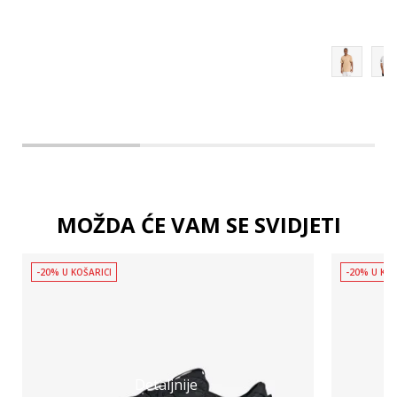
MOŽDA ĆE VAM SE SVIDJETI
-20% U KOŠARICI
-20% U KOŠ
Detaljnije