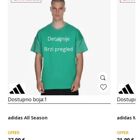
Detaljnije
Brzi pregled
Dostupno boja:
1
Dostupno
adidas All Season
adidas M Z
OFFER
OFFER