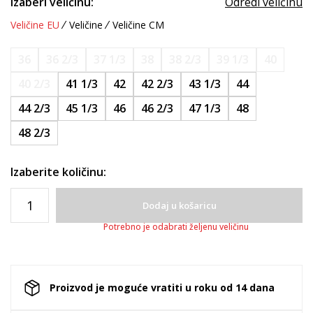
Izaberi veličinu:
Odredi veličinu
Veličine EU
Veličine
Veličine CM
36
36 2/3
37 1/3
38
38 2/3
39 1/3
40
40 2/3
41 1/3
42
42 2/3
43 1/3
44
44 2/3
45 1/3
46
46 2/3
47 1/3
48
48 2/3
Izaberite količinu:
Dodaj u košaricu
Potrebno je odabrati željenu veličinu
Proizvod je moguće vratiti u roku od 14 dana