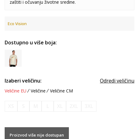
zaštiti i očuvanju životne sredine.
Eco Vision
Dostupno u više boja:
Izaberi veličinu:
Odredi veličinu
Veličine EU
Veličine
Veličine CM
XS
S
M
L
XL
2XL
3XL
Proizvod više nije dostupan