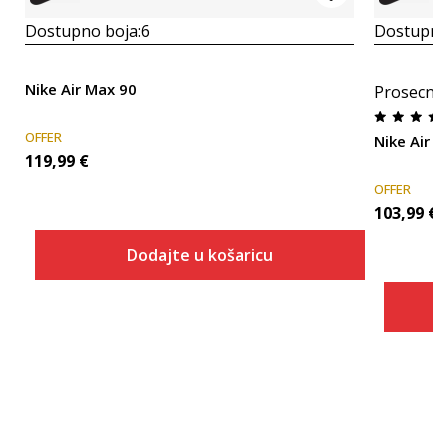
Dostupno boja:
6
Dostupno
Nike Air Max 90
Prosecna
OFFER
Nike Air
119,99
€
OFFER
103,99
€
Dodajte u košaricu
Veličina
Dodaj u košaricu
6
6.5
7