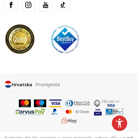
Hrvatska
Promijenite
Nastojimo biti što precizniji u opisu proizvoda, prikazu slika i samih