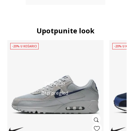
Upotpunite look
-20% U KOŠARICI
-20% U KOŠ
Detaljnije
Brzi pregled