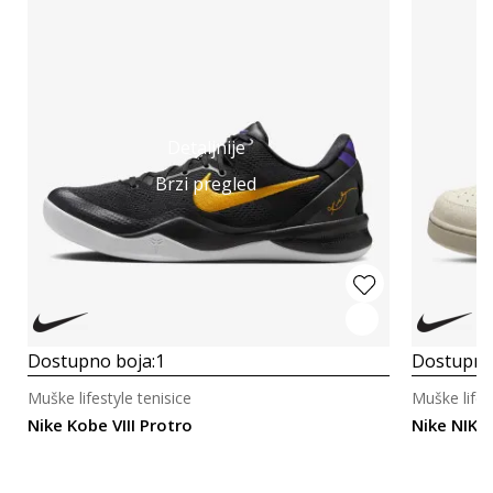
Detaljnije
Brzi pregled
Dostupno boja:
1
Dostupno
Muške lifestyle tenisice
Muške lifes
Nike Kobe VIII Protro
Nike NIKE