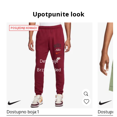
Upotpunite look
POSLJEDNJI KOMADI
Detaljnije
Brzi pregled
Dostupno boja:
1
Dostupno