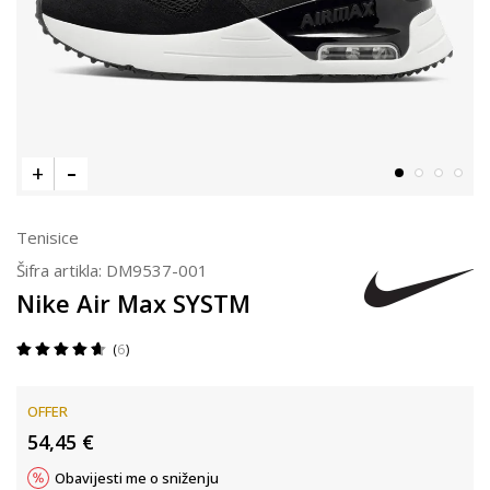
Tenisice
Šifra artikla:
DM9537-001
Nike Air Max SYSTM
6
OFFER
54,45
€
Obavijesti me o sniženju