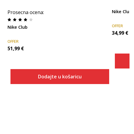
Nike Club
Prosecna ocena
:
OFFER
Nike Club
34,99
€
OFFER
51,99
€
Dodajte u košaricu
Veličina
Dodaj u košaricu
XS
S
M