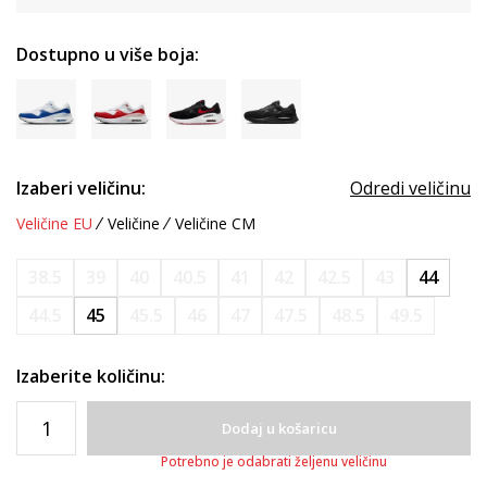
Dostupno u više boja:
Izaberi veličinu:
Odredi veličinu
Veličine EU
Veličine
Veličine CM
38.5
39
40
40.5
41
42
42.5
43
44
44.5
45
45.5
46
47
47.5
48.5
49.5
Izaberite količinu:
Dodaj u košaricu
Potrebno je odabrati željenu veličinu