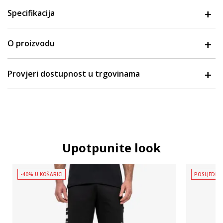
Specifikacija
O proizvodu
Provjeri dostupnost u trgovinama
Upotpunite look
-40% U KOŠARICI
POSLJEDNJ