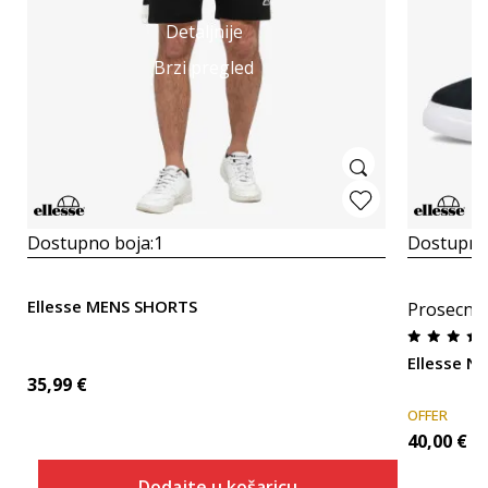
Detaljnije
Brzi pregled
Dostupno boja:
1
Dostupno
Ellesse MENS SHORTS
Prosecna
Ellesse Ni
35,99
€
OFFER
40,00
€
Dodajte u košaricu