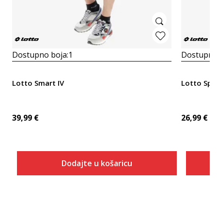
Dostupno boja:
1
Dostupno
Lotto Smart IV
Lotto Spo
39,99
€
26,99
€
Dodajte u košaricu
Veličina
Dodaj u košaricu
S