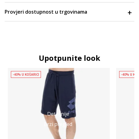
Provjeri dostupnost u trgovinama
Upotpunite look
-40% U KOŠARICI
-40% U KOŠ
Detaljnije
Brzi pregled