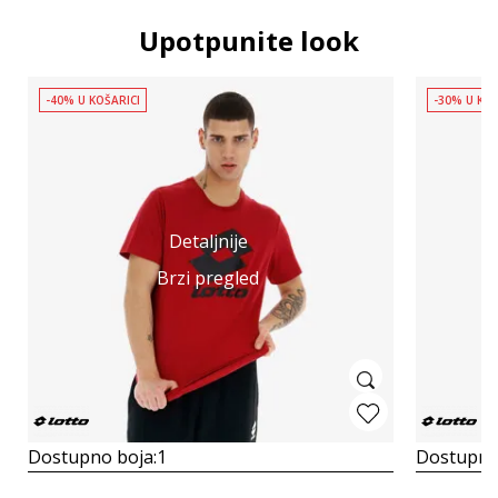
Upotpunite look
-40% U KOŠARICI
-30% U KOŠ
Detaljnije
Brzi pregled
Dostupno boja:
1
Dostupno