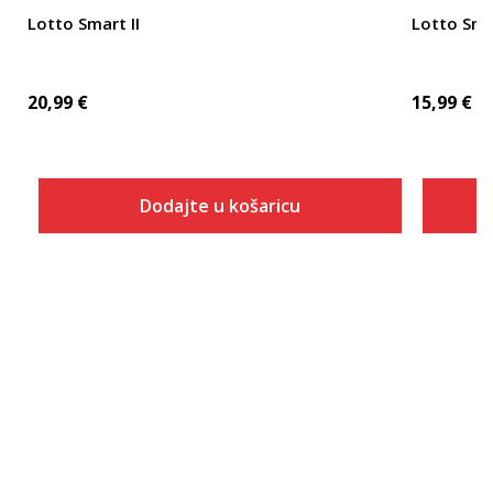
Lotto Smart II
Lotto Smar
20,99
€
15,99
€
Dodajte u košaricu
Veličina
Dodaj u košaricu
ONESZ
S
M
L