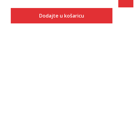
Dodajte u košaricu
Veličina
Dodaj u košaricu
5
5.5
6
6.5
7
7.5
8