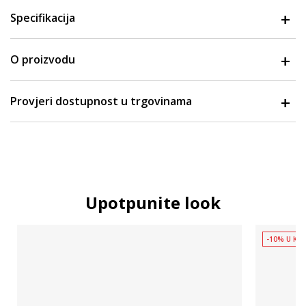
Specifikacija
O proizvodu
Provjeri dostupnost u trgovinama
Upotpunite look
-10% U KOŠ