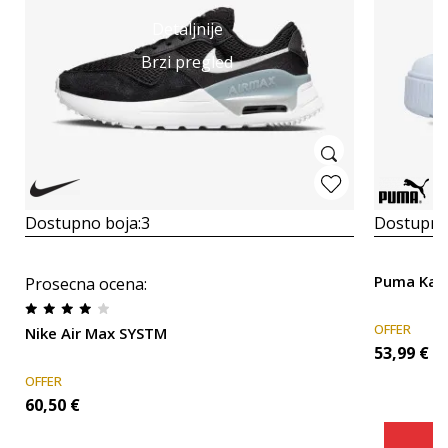
Detaljnije
Brzi pregled
Dostupno boja:
3
Dostupno
Puma Karm
Prosecna ocena
:
OFFER
Nike Air Max SYSTM
53,99
€
OFFER
60,50
€