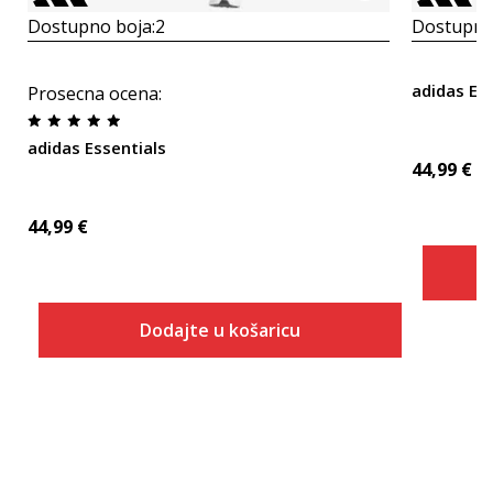
Dostupno boja:
2
Dostupno
adidas Es
Prosecna ocena
:
adidas Essentials
44,99
€
44,99
€
Dodajte u košaricu
Veličina
Dodaj u košaricu
2XLS
2XLT