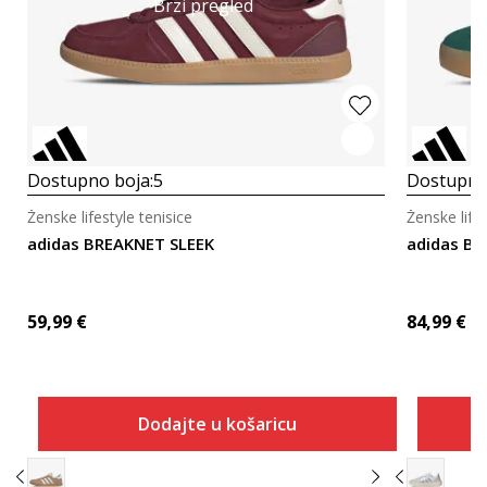
Brzi pregled
Dostupno boja:
5
Dostupno
Ženske lifestyle tenisice
Ženske lifes
adidas BREAKNET SLEEK
adidas B
59,99
€
84,99
€
Dodajte u košaricu