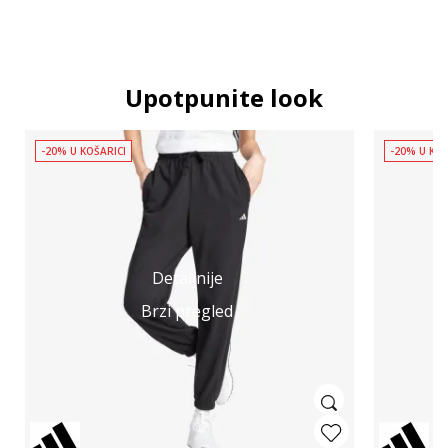
Upotpunite look
-20% U KOŠARICI
-20% U KOŠ
Detaljnije
Brzi pregled