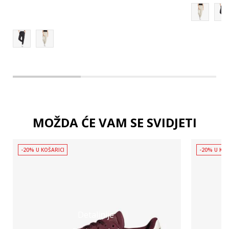
2XL
MOŽDA ĆE VAM SE SVIDJETI
-20% U KOŠARICI
-20% U KOŠ
Detaljnije