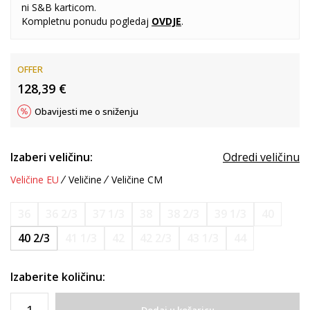
ni S&B karticom.
Kompletnu ponudu pogledaj
OVDJE
.
OFFER
128,39
€
Obavijesti me o sniženju
Izaberi veličinu:
Odredi veličinu
Veličine EU
Veličine
Veličine CM
36
36 2/3
37 1/3
38
38 2/3
39 1/3
40
40 2/3
41 1/3
42
42 2/3
43 1/3
44
Izaberite količinu: