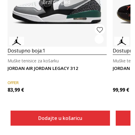
Brzi pregled
Dostupno boja:
1
Dostupno
Muške tenisice za košarku
Muške teni
JORDAN AIR JORDAN LEGACY 312
JORDAN J
OFFER
83,99
€
99,99
€
Dodajte u košaricu