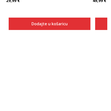
29,99
€
49,99
€
Dodajte u košaricu
Veličina
Dodaj u košaricu
XS
S
M
L
XL
2XL