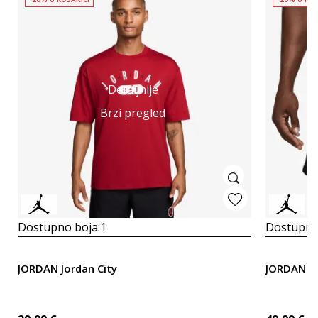
Detaljnije
Brzi pregled
Dostupno boja:
1
Dostupno
JORDAN Jordan City
JORDAN M 