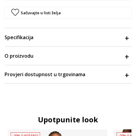
Sačuvajte u listi želja
Specifikacija
O proizvodu
Provjeri dostupnost u trgovinama
Upotpunite look
-20% U KOŠARICI
-20% U KOŠ