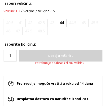
Izaberi veličinu:
Veličine EU
Veličine
Veličine CM
40.5
41
42
42.5
43
44
44.5
45
45.5
46
47
47.5
48.5
Izaberite količinu:
Dodaj u košaricu
Potrebno je odabrati željenu veličinu
Proizvod je moguće vratiti u roku od 14 dana
Besplatna dostava za narudžbe iznad 70 €