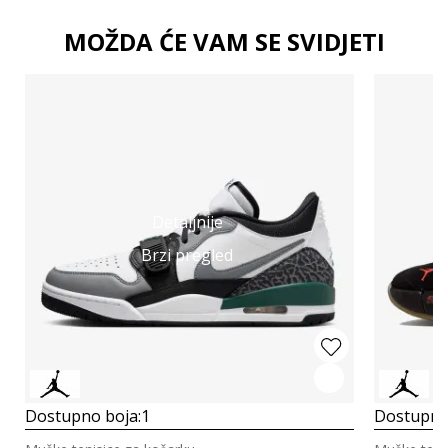
MOŽDA ĆE VAM SE SVIDJETI
Detaljnije
Brzi pregled
Dostupno boja:
1
Dostupno