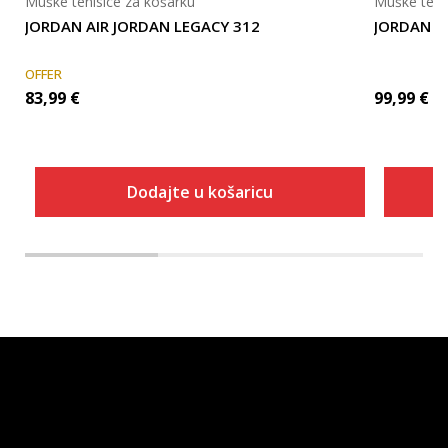
Muške tenisice za košarku
Muške teni
JORDAN AIR JORDAN LEGACY 312
JORDAN J
OFFER
83,99
€
99,99
€
Dodajte u košaricu