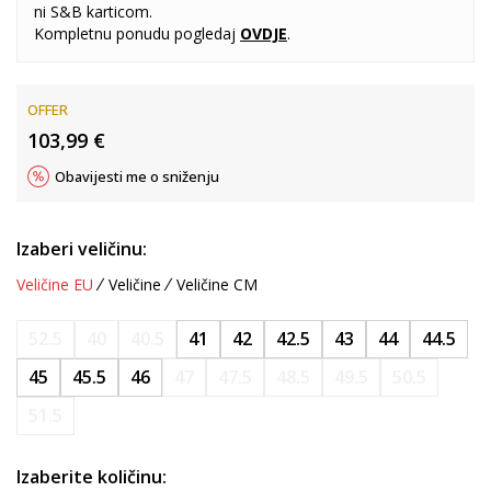
ni S&B karticom.
Kompletnu ponudu pogledaj
OVDJE
.
OFFER
103,99
€
Obavijesti me o sniženju
Izaberi veličinu:
Veličine EU
Veličine
Veličine CM
52.5
40
40.5
41
42
42.5
43
44
44.5
45
45.5
46
47
47.5
48.5
49.5
50.5
51.5
Izaberite količinu: