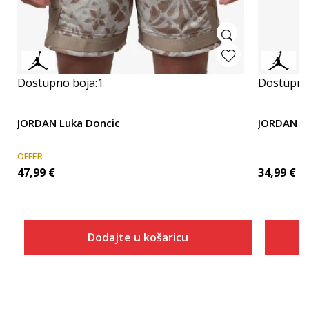
Dostupno boja:
1
Dostupno
JORDAN Luka Doncic
JORDAN J
OFFER
47,99
€
34,99
€
Dodajte u košaricu
Veličina
Dodaj u košaricu
XS