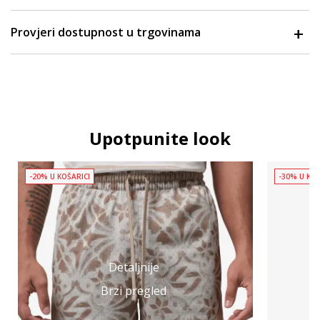
Provjeri dostupnost u trgovinama
Upotpunite look
-20% U KOŠARICI
-30% U KOŠ
Detaljnije
Brzi pregled