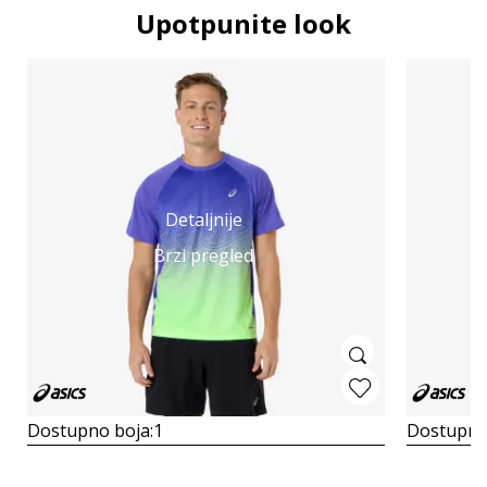
Upotpunite look
Detaljnije
Brzi pregled
Dostupno boja:
1
Dostupno