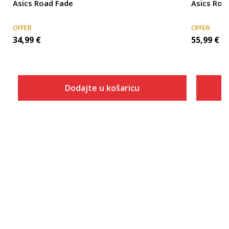
Asics Road Fade
Asics Roa
OFFER
OFFER
34,99
€
55,99
€
Dodajte u košaricu
Veličina
Dodaj u košaricu
S
M
L
XL