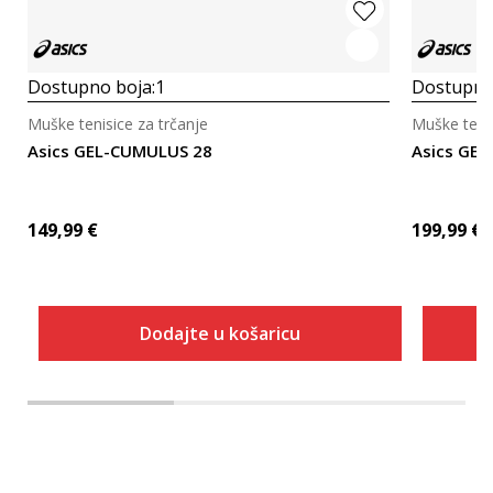
Dostupno boja:
1
Dostupno
Muške tenisice za trčanje
Muške tenis
Asics GEL-CUMULUS 28
Asics GEL
149,99
€
199,99
€
Dodajte u košaricu