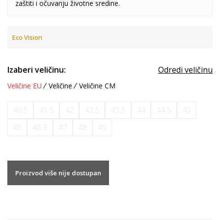
zaštiti i očuvanju životne sredine.
Eco Vision
Izaberi veličinu:
Odredi veličinu
Veličine EU
Veličine
Veličine CM
40.5
41.5
42
42.5
43.5
44
44.5
45
46
46.5
47
48
49
Proizvod više nije dostupan